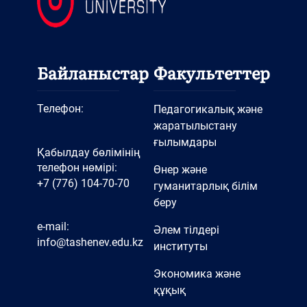
Байланыстар
Факультеттер
Телефон:
Педагогикалық және
жаратылыстану
ғылымдары
Қабылдау бөлімінің
телефон нөмірі:
Өнер және
+7 (776) 104-70-70
гуманитарлық білім
беру
e-mail:
Әлем тілдері
info@tashenev.edu.kz
институты
Экономика және
құқық