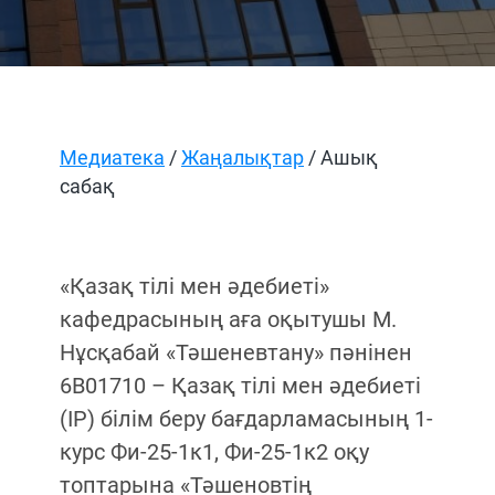
Медиатека
/
Жаңалықтар
/ Ашық
сабақ
«Қазақ тілі мен әдебиеті»
кафедрасының аға оқытушы М.
Нұсқабай «Тәшеневтану» пәнінен
6В01710 – Қазақ тілі мен әдебиеті
(ІР) білім беру бағдарламасының 1-
курс Фи-25-1к1, Фи-25-1к2 оқу
топтарына «Тәшеновтің