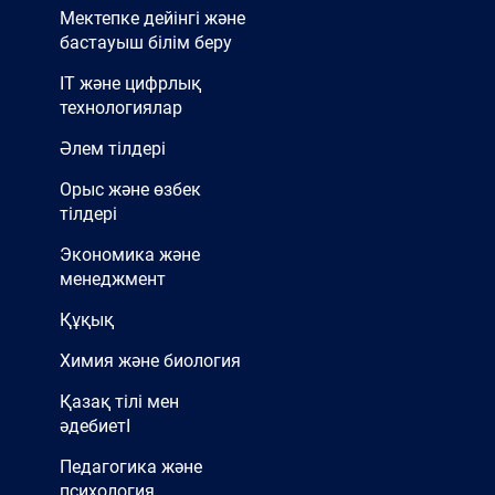
Мектепке дейінгі және
бастауыш білім беру
IT және цифрлық
технологиялар
Әлем тілдері
Орыс және өзбек
тілдері
Экономика және
менеджмент
Құқық
Химия және биология
Қазақ тілі мен
әдебиетІ
Педагогика және
психология