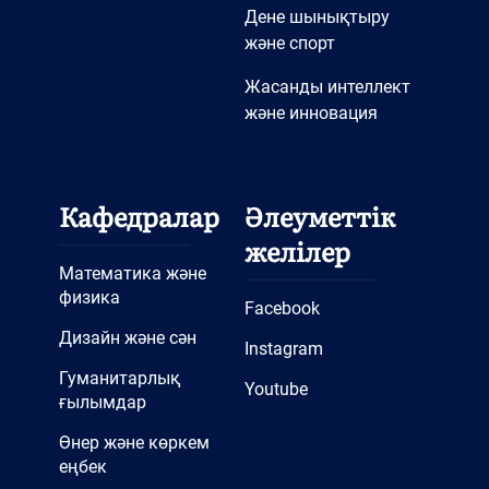
Дене шынықтыру
және спорт
Жасанды интеллект
және инновация
Кафедралар
Әлеуметтік
желілер
Математика және
физика
Facebook
Дизайн және сән
Instagram
Гуманитарлық
Youtube
ғылымдар
Өнер және көркем
еңбек