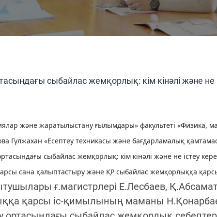
ртасындағы сыбайлас жемқорлық: кім кінәлі және не 
иялар және жаратылыстану ғылымдары» факультеті «Физика, м
ва Гүлжахан «Есептеу техникасы және бағдарламалық қамтамас
 ортасындағы сыбайлас жемқорлық: кім кінәлі және не істеу кер
арсы сана қалыптастыру және ҚР сыбайлас жемқорлыққа қарсы 
тушылары ғ.магистрлері Е.Лесбаев, Қ.Абсама
ыққа қарсы іс-қимылының маманы Н.Қонарба
ру ортасындағы сыбайлас жемқорлық себепте