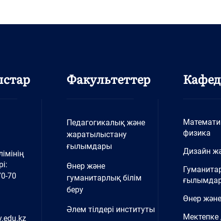
ыстар
Факультеттер
Кафед
Математи
Педагогикалық және
физика
жаратылыстану
ғылымдары
Дизайн жә
імінің
і:
Өнер және
Гуманита
70-70
гуманитарлық білім
ғылымда
беру
Өнер және
Әлем тілдері институты
Мектепке 
.edu.kz