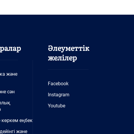
ралар
Әлеуметтік
желілер
ка және
Facebook
не сән
Instagram
рлық
Youtube
р
 көркем еңбек
дейінгі және