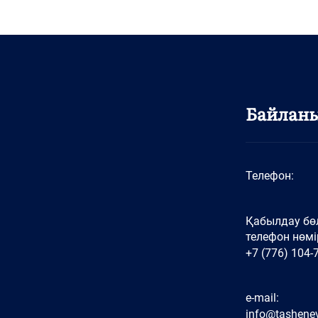
Байлан
Телефон:
Қабылдау бөл
телефон нөмір
+7 (776) 104-
e-mail:
info@tashenev