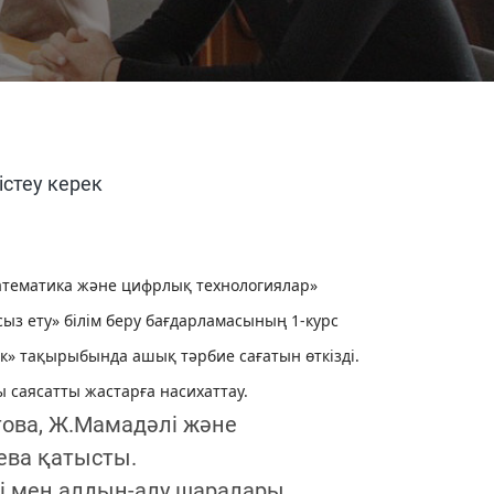
істеу керек
атематика және цифрлық технологиялар»
ыз ету» білім беру бағдарламасының 1-курс
ек» тақырыбында ашық тәрбие сағатын өткізді.
саясатты жастарға насихаттау.
това, Ж.Мамадәлі және
ева қатысты.
рі мен алдын-алу шаралары