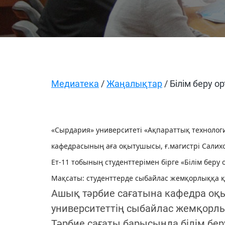
Медиатека
/
Жаңалықтар
/ Білім беру о
«Сырдария» университеті «Ақпараттық технолог
кафедрасының аға оқытушысы, ғ.магистрі Салихо
Ет-11 тобының студенттерімен бірге «Білім беру
Мақсаты: студенттерде сыбайлас жемқорлыққа қ
Ашық тәрбие сағатына кафедра оқы
университеттің сыбайлас жемқорл
Тәрбие сағаты барысында білім бе