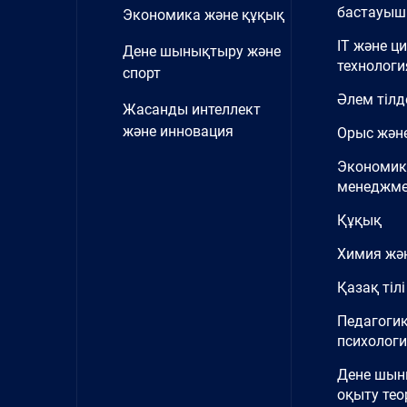
бастауыш 
Экономика және құқық
IT және ц
Дене шынықтыру және
технологи
спорт
Әлем тілд
Жасанды интеллект
және инновация
Орыс және
Экономик
менеджме
Құқық
Химия жә
Қазақ тілі
Педагоги
психолог
Дене шы
оқыту тео