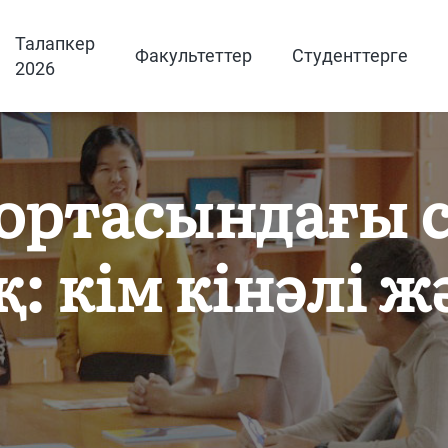
Талапкер
Факультеттер
Студенттерге
2026
 ортасындағы 
 кім кінәлі жә