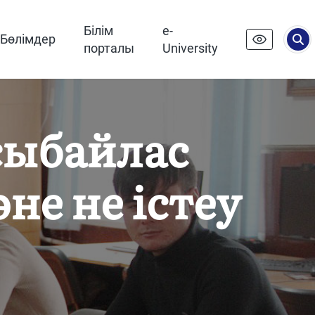
Білім
e-
Бөлімдер
порталы
University
сыбайлас
не не істеу