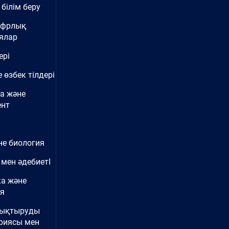
білім беру
ифрлық
ялар
ері
 өзбек тілдері
а және
нт
не биология
 мен әдебиетІ
ка және
ия
нықтыруды
риясы мен