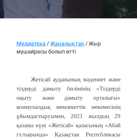
Медиатека
/
Жаңалықтар
/ Жыр
мүшайрасы болып өтті
Жетісай ауданының мәдениет және
тілдерді дамыту бөлімінің «Тілдерді
оқыту және дамыту орталығы»
коммуналдық мемлекеттік мекемесінің
ұйымдастыруымен, 2021 жылдың 29
қазаны күні «Жетісай» қаласының «Абай
гүлзарында» Қазақстан Республикасы