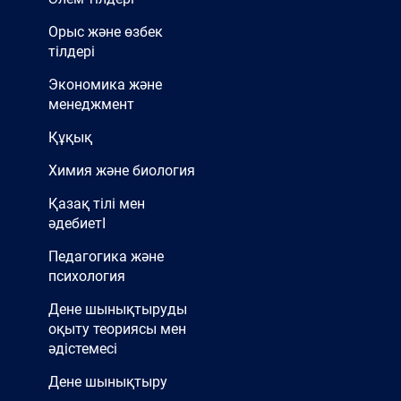
Орыс және өзбек
тілдері
Экономика және
менеджмент
Құқық
Химия және биология
Қазақ тілі мен
әдебиетІ
Педагогика және
психология
Дене шынықтыруды
оқыту теориясы мен
әдістемесі
Дене шынықтыру