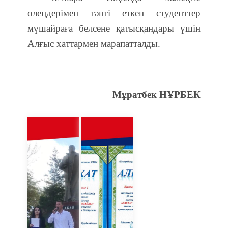
өлеңдерімен тәнті еткен студенттер
мүшайраға белсене қатысқандары үшін
Алғыс хаттармен марапатталды.
Мұратбек НҰРБЕК