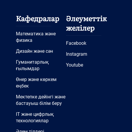
Кафедралар
Әлеуметтік
желілер
Математика және
физика
Facebook
Дизайн және сән
Instagram
Гуманитарлық
Youtube
ғылымдар
Өнер және көркем
еңбек
Мектепке дейінгі және
бастауыш білім беру
IT және цифрлық
технологиялар
Әлем тілдері