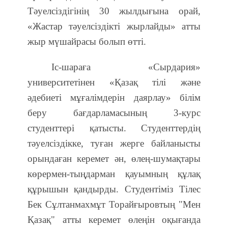
Тәуелсіздігінің 30 жылдығына орай,
«Жастар тәуелсіздікті жырлайды» атты
жыр мүшайрасы болып өтті.
Іс-шараға «Сырдария»
университетінен «Қазақ тілі және
әдебиеті мұғалімдерін даярлау» білім
беру бағдарламасының 3-курс
студенттері қатысты. Студенттердің
тәуелсіздікке, туған жерге байланысты
орындаған керемет ән, өлең-шумақтары
көрермен-тыңдарман қауымның құлақ
құрышын қандырды. Студентіміз Тілес
Бек Сұлтанмахмұт Торайғыровтың "Мен
Қазақ" атты керемет өлеңін оқығанда