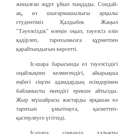
жиналған жұрт ұйып тыңдады. Сондай-
ақ, өз шығармашылығы арқылы
студентіміз Қалдыбек Жаңыл
"Тәуелсіздік" өлеңін оқып, тәуелсіз елін
қадірлеп, тарихымызға құрметпен
қарайтындығын көрсетті.
Іс-шара барысында ел тәуелсіздігі
оңайлықпен келмегендігі, айырықша
еңбегі сіңген адамдардың есімдерімен
байланысты екендігі ерекше айтылды.
Жыр мүшайрасы жастарды әрқашан өз
тарихын ұмытпауға, қасиеттеп-
қастерлеуге үгіттеді.
Іс-шара соңында халықты