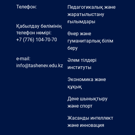
Телефон:
Педагогикалық және
жаратылыстану
ғылымдары
Қабылдау бөлімінің
телефон нөмірі:
Өнер және
+7 (776) 104-70-70
гуманитарлық білім
беру
e-mail:
Әлем тілдері
info@tashenev.edu.kz
институты
Экономика және
құқық
Дене шынықтыру
және спорт
Жасанды интеллект
және инновация