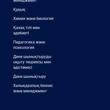
менеджмент
Құқық
Химия және биология
Қазақ тілі мен
әдебиетІ
Педагогика және
психология
Дене шынықтыруды
оқыту теориясы мен
әдістемесі
Дене шынықтыру
Халықаралық бизнес
және менеджмент