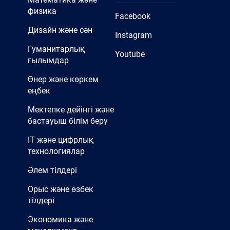
физика
Facebook
Дизайн және сән
Instagram
Гуманитарлық
Youtube
ғылымдар
Өнер және көркем
еңбек
Мектепке дейінгі және
бастауыш білім беру
IT және цифрлық
технологиялар
Әлем тілдері
Орыс және өзбек
тілдері
Экономика және