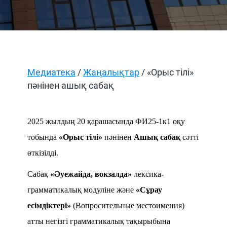
Медиатека
/
Жаңалықтар
/ «Орыс тілі»
пәнінен ашық сабақ
2025 жылдың 20 қарашасында ФИ25-1к1 оқу
тобында
«Орыс тілі»
пәнінен
Ашық сабақ
сәтті
өткізілді.
Сабақ
«Әуежайда, вокзалда»
лексика-
грамматикалық модуліне және
«Сұрау
есімдіктері»
(Вопросительные местоимения)
атты негізгі грамматикалық тақырыбына