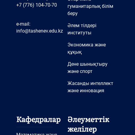
+7 (776) 104-70-70
гуманитарлық білім
беру
e-mail:
Әлем тілдері
info@tashenev.edu.kz
институты
Экономика және
құқық
Дене шынықтыру
және спорт
Жасанды интеллект
және инновация
Кафедралар
Әлеуметтік
желілер
Математика және