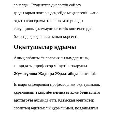
арналды. Студенттер диалогтік сөйлеу
дағдыларын жоғары деңгейде меңгергенін және
оқытылған грамматикалық материалды
ситуациялық-коммуникативтік контекстерде
белсенді қолдана алатынын көрсетті.
Оқытушылар құрамы
Ашық сабақты филология ғылымдарының
кандидаты, профессор міндетін атқарушы
Жұмағұлова Жадыра Жұматайқызы
өткізді.
Іс-шара кафедраның профессорлық-оқытушылық
құрамының
тәжірибе алмасуы
және
біліктілігін
арттыруы
аясында өтті. Қатысқан әріптестер
сабақтың әдістемелік құрылымын, қолданылған