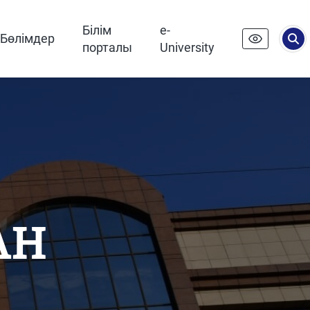
Білім
e-
Бөлімдер
порталы
University
АН