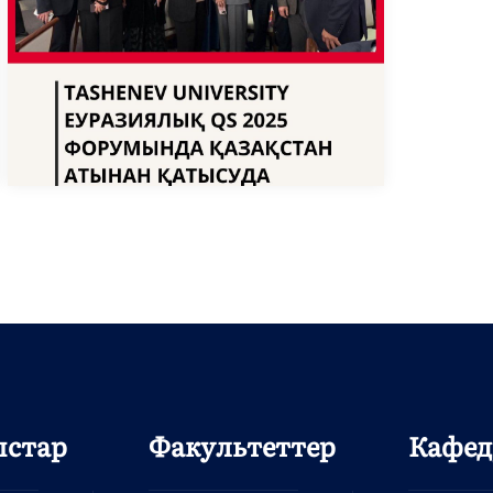
ыстар
Факультеттер
Кафед