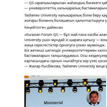
— QS сарапшыларынан жаһандық бәсекеге қабіл
— университеттің халықаралық бастамаларын і
Tashenev University халықаралық білім беру қ
жоғары білімнің болашағын қалыптастыруға үл
Кеңейтілген дәйексөз
«Eurasian Forum QS — бұл жай ғана кәсіби ала
University үшін мұндай іс-шараға қатысу — ө
жаңа серіктестіктер орнатуға үлкен мүмкіндік.
Біз жетекші шетелдік университеттермен келі
бастамаларын талқылаудамыз. Осы кездесулер
картасындағы орнын нығайтуға зор үлес қоса
— Жанар Рысбекова, Tashenev University вице