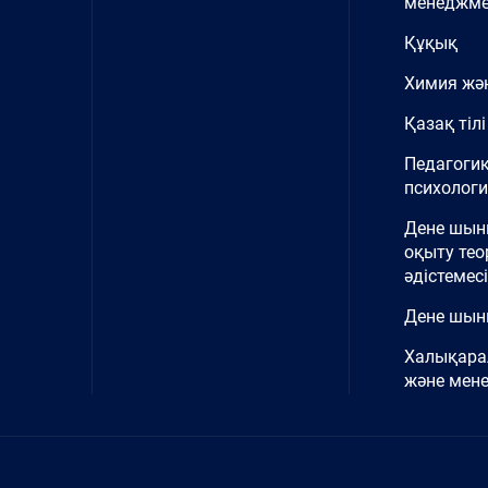
менеджме
Құқық
Химия жә
Қазақ тілі
Педагоги
психолог
Дене шы
оқыту тео
әдістемесі
Дене шын
Халықара
және мен