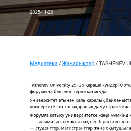
2025-11-26
Медиатека
/
Жаңалықтар
/ TASHENEV 
Tashenev University 25–26 қараша күндері Орт
форумына белсенді түрде қатысуда.
Университет атынан халықаралық байланыстар 
университеттің халықаралық даму стратегиял
Форумға қатысу университетке жаңа мүмкінді
— ғылыми ынтымақтастық пен бірлескен зертт
— студенттер, магистранттар және оқытушыл