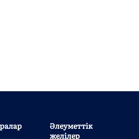
ралар
Әлеуметтік
желілер