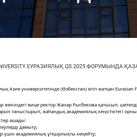
UNIVERSITY ЕУРАЗИЯЛЫҚ QS 2025 ФОРУМЫНДА Қ
алық Азия университетінде (Өзбекстан) өтіп жатқан Eurasian
жөніндегі вице-ректор Жанар Рысбекова қатысып, шетелдік 
арын таныстырып, жаһандық академиялық кеңістіктегі орны
ктер ашады:
еулерді дамыту;
ар үшін академиялық ұтқырлықты кеңейту;