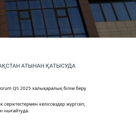
АЗАҚСТАН АТЫНАН ҚАТЫСУДА
 Forum QS 2025 халықаралық білім беру
серіктестермен келіссөздер жүргізіп,
н нығайтуда.