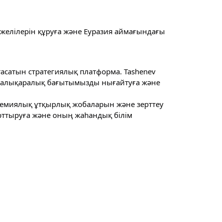
к желілерін құруға және Еуразия аймағындағы
птасатын стратегиялық платформа. Tashenev
а, халықаралық бағытымызды нығайтуға және
кадемиялық ұтқырлық жобаларын және зерттеу
рттыруға және оның жаһандық білім