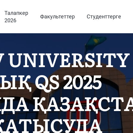
Талапкер
Факультеттер
Студенттерге
2026
 UNIVERSITY
Қ QS 2025
ДА ҚАЗАҚСТ
ҚАТЫСУДА