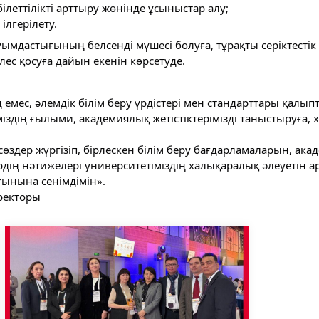
еттілікті арттыру жөнінде ұсыныстар алу;
лгерілету.
ауымдастығының белсенді мүшесі болуға, тұрақты серіктесті
ес қосуға дайын екенін көрсетуде.
ң емес, әлемдік білім беру үрдістері мен стандарттары қалы
зіміздің ғылыми, академиялық жетістіктерімізді таныстыруғ
ссөздер жүргізіп, бірлескен білім беру бағдарламаларын, а
дің нәтижелері университетіміздің халықаралық әлеуетін а
тынына сенімдімін».
-ректоры