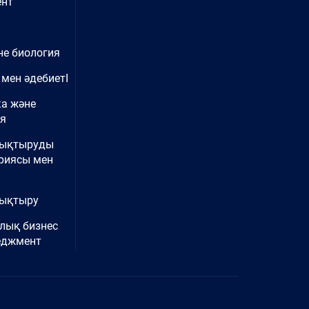
нт
не биология
 мен әдебиетІ
ка және
ия
нықтыруды
риясы мен
ықтыру
лық бизнес
еджмент