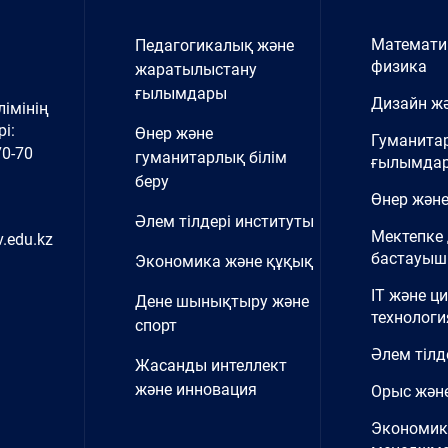
Математи
Педагогикалық және
физика
жаратылыстану
ғылымдары
Дизайн жә
імінің
і:
Өнер және
Гуманита
70-70
гуманитарлық білім
ғылымда
беру
Өнер және
Әлем тілдері институты
Мектепке 
.edu.kz
бастауыш 
Экономика және құқық
IT және ц
Дене шынықтыру және
технологи
спорт
Әлем тілд
Жасанды интеллект
және инновация
Орыс және
Экономик