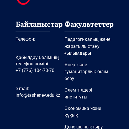
Байланыстар
Факультеттер
Телефон:
Педагогикалық және
жаратылыстану
ғылымдары
Қабылдау бөлімінің
телефон нөмірі:
Өнер және
+7 (776) 104-70-70
гуманитарлық білім
беру
e-mail:
Әлем тілдері
info@tashenev.edu.kz
институты
Экономика және
құқық
Дене шынықтыру