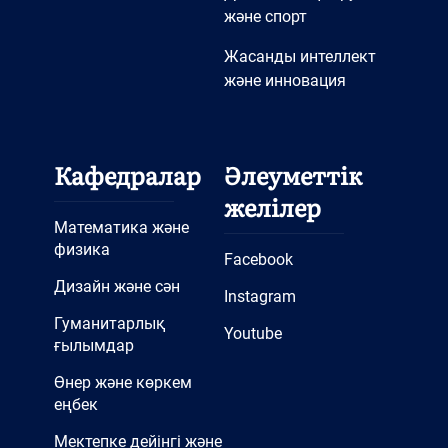
және спорт
Жасанды интеллект
және инновация
Кафедралар
Әлеуметтік
желілер
Математика және
физика
Facebook
Дизайн және сән
Instagram
Гуманитарлық
Youtube
ғылымдар
Өнер және көркем
еңбек
Мектепке дейінгі және