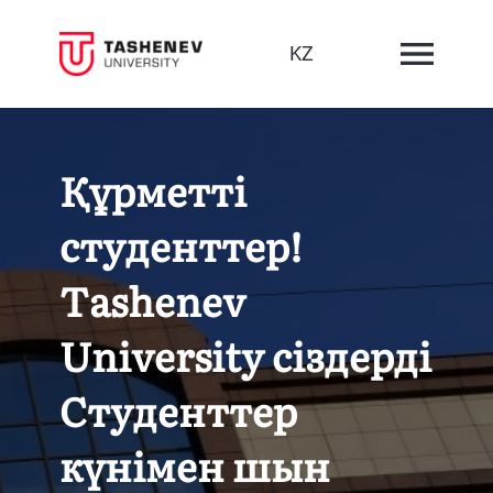
KZ
Құрметті
студенттер!
Tashenev
University сіздерді
Студенттер
күнімен шын