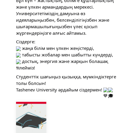
Бұл күн – жастықтың, білімге құштарлықтың
және үлкен армандардың мерекесі.
Университетіміздің дамуына өз
идеяларыңызбен, белсенділігіңізбен және
шығармашылығыңызбен үлес қосып
жүргендеріңізге алғыс айтамыз.
Сіздерге:
жаңа білім мен үлкен жеңістерді,
табысты жобалар мен шабытты күндерді,
достық, энергия және жарқын болашақ
тілейміз!
Студенттік шағыңыз қызыққа, мүмкіндіктерге
толы болсын!
Tashenev University әрдайым сіздермен!