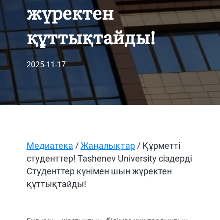
жүректен
құттықтайды!
2025-11-17
Медиатека
/
Жаңалықтар
/ Құрметті
студенттер! Tashenev University сіздерді
Студенттер күнімен шын жүректен
құттықтайды!