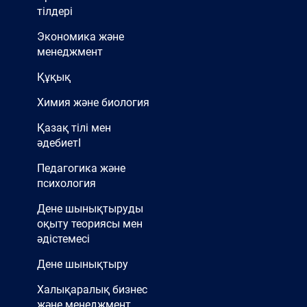
тілдері
Экономика және
менеджмент
Құқық
Химия және биология
Қазақ тілі мен
әдебиетІ
Педагогика және
психология
Дене шынықтыруды
оқыту теориясы мен
әдістемесі
Дене шынықтыру
Халықаралық бизнес
және менеджмент