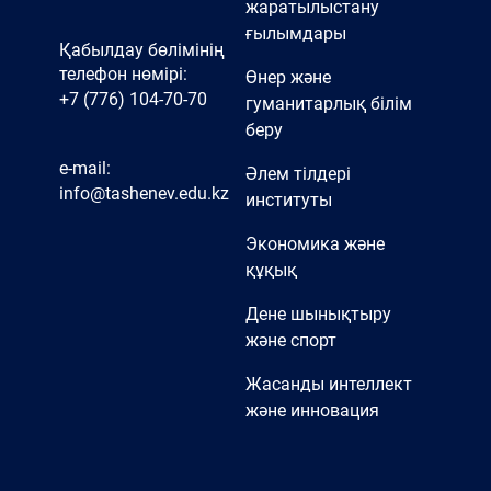
жаратылыстану
ғылымдары
Қабылдау бөлімінің
телефон нөмірі:
Өнер және
+7 (776) 104-70-70
гуманитарлық білім
беру
e-mail:
Әлем тілдері
info@tashenev.edu.kz
институты
Экономика және
құқық
Дене шынықтыру
және спорт
Жасанды интеллект
және инновация