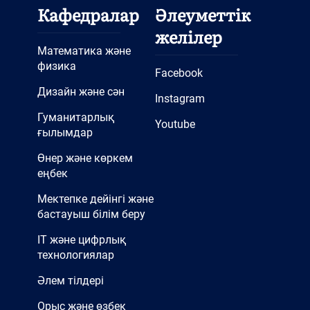
Кафедралар
Әлеуметтік
желілер
Математика және
физика
Facebook
Дизайн және сән
Instagram
Гуманитарлық
Youtube
ғылымдар
Өнер және көркем
еңбек
Мектепке дейінгі және
бастауыш білім беру
IT және цифрлық
технологиялар
Әлем тілдері
Орыс және өзбек