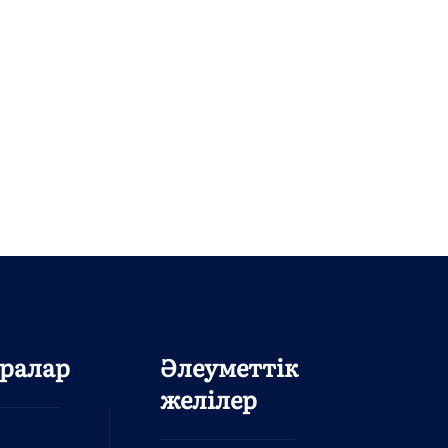
ралар
Әлеуметтік
желілер