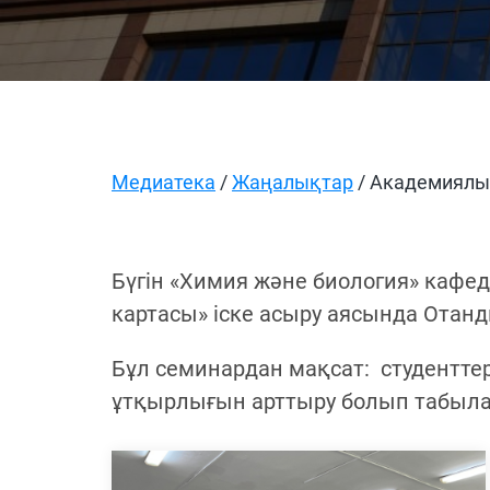
Медиатека
/
Жаңалықтар
/ Академиялы
Бүгін «Химия және биология» каф
картасы» іске асыру аясында Отан
Бұл семинардан мақсат: студент
ұтқырлығын арттыру болып табыл