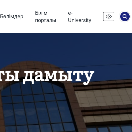
Білім
e-
Бөлімдер
порталы
University
ты дамыту