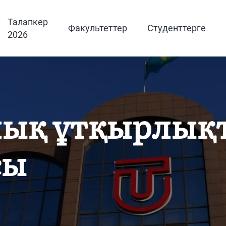
Талапкер
Факультеттер
Студенттерге
2026
ық ұтқырлық
сы