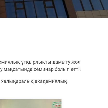
адемиялық ұтқырлықты дамыту жол
ту мақсатында семинар болып өтті.
ң халықаралық академиялық