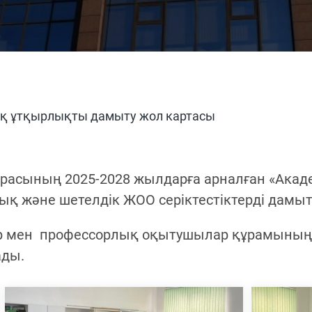
қ ұтқырлықты дамыту жол картасы
едрасының 2025-2028 жылдарға арналған «Ак
дық және шетелдік ЖОО серіктестіктерді дамы
тер мен профессорлық оқытушылар құрамыны
ады.