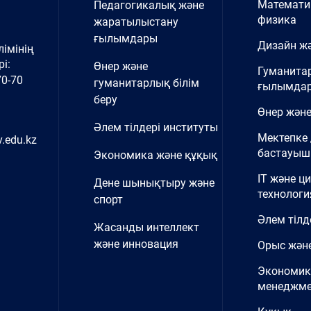
Математи
Педагогикалық және
физика
жаратылыстану
ғылымдары
Дизайн жә
імінің
і:
Өнер және
Гуманита
70-70
гуманитарлық білім
ғылымда
беру
Өнер және
Әлем тілдері институты
Мектепке 
.edu.kz
бастауыш 
Экономика және құқық
IT және ц
Дене шынықтыру және
технологи
спорт
Әлем тілд
Жасанды интеллект
және инновация
Орыс және
Экономик
менеджме