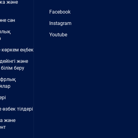
ка және
Facebook
не сән
Instagram
рлық
Youtube
р
 көркем еңбек
дейінгі және
білім беру
ифрлық
ялар
ері
 өзбек тілдері
а және
нт