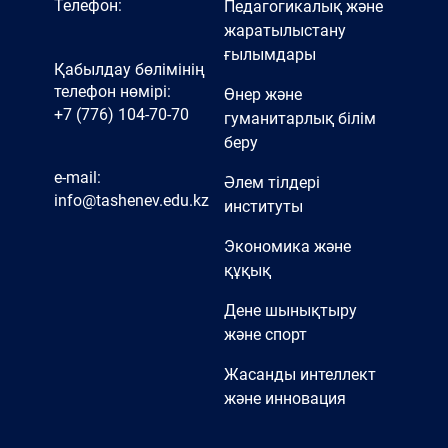
Телефон:
Педагогикалық және
жаратылыстану
ғылымдары
Қабылдау бөлімінің
телефон нөмірі:
Өнер және
+7 (776) 104-70-70
гуманитарлық білім
беру
e-mail:
Әлем тілдері
info@tashenev.edu.kz
институты
Экономика және
құқық
Дене шынықтыру
және спорт
Жасанды интеллект
және инновация