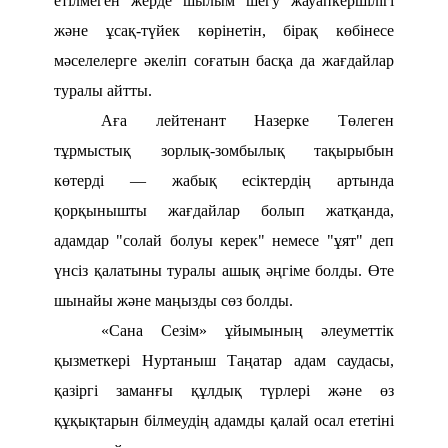
етілмеген жерде шылым шегу жауапкершілігі
және ұсақ-түйек көрінетін, бірақ көбінесе
мәселелерге әкеліп соғатын басқа да жағдайлар
туралы айтты.
Аға лейтенант Назерке Төлеген
тұрмыстық зорлық-зомбылық тақырыбын
көтерді — жабық есіктердің артында
қорқынышты жағдайлар болып жатқанда,
адамдар "солай болуы керек" немесе "ұят" деп
үнсіз қалатыны туралы ашық әңгіме болды.
Өте
шынайы және маңызды сөз болды.
«Сана Сезім» ұйымының әлеуметтік
қызметкері Нуртаныш Таңатар адам саудасы,
қазіргі заманғы құлдық түрлері және өз
құқықтарын білмеудің адамды қалай осал ететіні