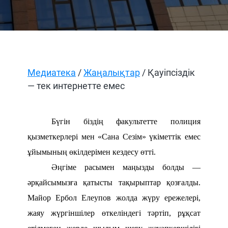
Медиатека
/
Жаңалықтар
/ Қауіпсіздік
— тек интернетте емес
Бүгін біздің факультетте полиция
қызметкерлері мен «Сана Сезім» үкіметтік емес
ұйымының өкілдерімен кездесу өтті.
Әңгіме расымен маңызды болды —
әрқайсымызға қатысты тақырыптар қозғалды.
Майор Ербол Елеупов жолда жүру ережелері,
жаяу жүргіншілер өткеліндегі тәртіп, рұқсат