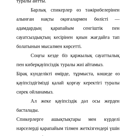
туралы айтты.
Барлық спикерлер өз тәжірибелерінен
алынған нақты оқиғалармен бөлісті —
адамдардың қарапайым сенгіштік пен
сауатсыздықтың кесірінен қиын жағдайға тап
болатынын мысалмен көрсетті.
Соңғы кезде біз қаржылық сауаттылық
пен киберқауіпсіздік туралы жиі айтамыз.
Бірақ күнделікті өмірде, тұрмыста, көшеде өз
қауіпсіздігімізді қалай қорғау керектігі туралы
сирек ойланамыз.
Ал жеке қауіпсіздік дәл осы жерден
басталады.
Спикерлерге ашықтықтары мен күрделі
нәрселерді қарапайым тілмен жеткізгендері үшін