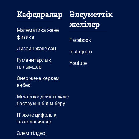
Кафедралар
Әлеуметтік
желілер
Математика және
физика
Facebook
Дизайн және сән
Instagram
Гуманитарлық
Youtube
ғылымдар
Өнер және көркем
еңбек
Мектепке дейінгі және
бастауыш білім беру
IT және цифрлық
технологиялар
Әлем тілдері