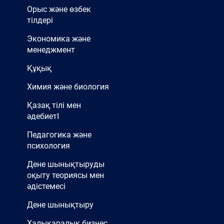
Орыс және өзбек
тілдері
Экономика және
менеджмент
Құқық
Химия және биология
Қазақ тілі мен
әдебиетІ
Педагогика және
психология
Дене шынықтыруды
оқыту теориясы мен
әдістемесі
Дене шынықтыру
Халықаралық бизнес