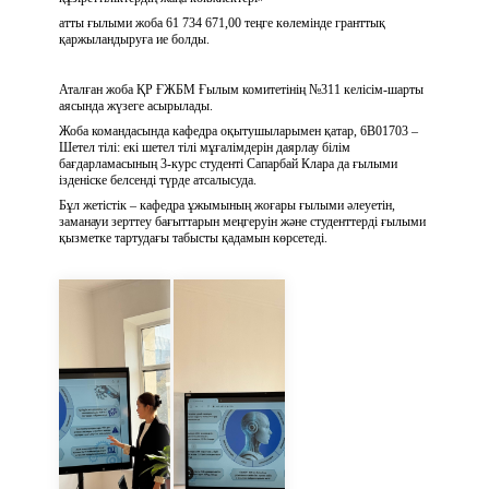
атты ғылыми жоба 61 734 671,00 теңге көлемінде гранттық
қаржыландыруға ие болды.
Аталған жоба ҚР ҒЖБМ Ғылым комитетінің №311 келісім-шарты
аясында жүзеге асырылады.
Жоба командасында кафедра оқытушыларымен қатар, 6В01703 –
Шетел тілі: екі шетел тілі мұғалімдерін даярлау білім
бағдарламасының 3-курс студенті Сапарбай Клара да ғылыми
ізденіске белсенді түрде атсалысуда.
Бұл жетістік – кафедра ұжымының жоғары ғылыми әлеуетін,
заманауи зерттеу бағыттарын меңгеруін және студенттерді ғылыми
қызметке тартудағы табысты қадамын көрсетеді.