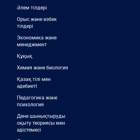
Әлем тілдері
Орыс және өзбек
тілдері
Экономика және
менеджмент
Құқық
Химия және биология
Қазақ тілі мен
әдебиетІ
Педагогика және
психология
Дене шынықтыруды
оқыту теориясы мен
әдістемесі