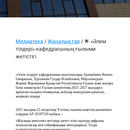
Медиатека
/
Жаңалықтар
/ 🌟 «Әлем
тілдері» кафедрасының ғылыми
жетістігі
«Әлем тілдері» кафедрасының оқытушылары Артықбаева Фазила
Ілмарқызы, Турсынова Гулдар Исмайловна, Мирзахмедова
Жаннат Жаулановна Қазақстан Республикасы Ғылым және жоғары
білім министрлігі Ғылым комитетінің 2025–2027 жылдарға
арналған ғылыми-техникалық жобалар конкурсына қатысып,
жеңімпаз атанды.
2025 жылдың 22 шілдесінде Ұлттық ғылыми кеңестің шешімімен
олардың АР 26197519 жобасы –
«Жасанды интеллект негізінде шетел тілін оқытуда цифрлық
технологиялар мен геймификация интеграциясы: Тілдік
құзіреттіліктердің жаңа көкжиектері»