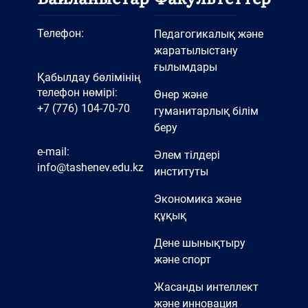
Телефон:
Педагогикалық және
жаратылыстану
ғылымдары
Қабылдау бөлімінің
телефон нөмірі:
Өнер және
+7 (776) 104-70-70
гуманитарлық білім
беру
e-mail:
Әлем тілдері
info@tashenev.edu.kz
институты
Экономика және
құқық
Дене шынықтыру
және спорт
Жасанды интеллект
және инновация