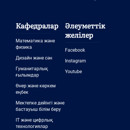
Кафедралар
Әлеуметтік
желілер
Математика және
физика
Facebook
Дизайн және сән
Instagram
Гуманитарлық
Youtube
ғылымдар
Өнер және көркем
еңбек
Мектепке дейінгі және
бастауыш білім беру
IT және цифрлық
технологиялар