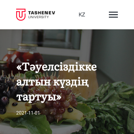
KZ
«Тәуелсіздікке
алтын күздің
тартуы»
2021-11-01