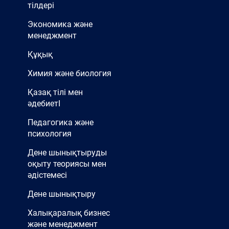
тілдері
Экономика және
менеджмент
Құқық
Химия және биология
Қазақ тілі мен
әдебиетІ
Педагогика және
психология
Дене шынықтыруды
оқыту теориясы мен
әдістемесі
Дене шынықтыру
Халықаралық бизнес
және менеджмент