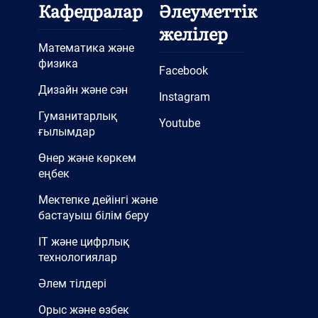
Кафедралар
Әлеуметтік
желілер
Математика және
физика
Facebook
Дизайн және сән
Instagram
Гуманитарлық
Youtube
ғылымдар
Өнер және көркем
еңбек
Мектепке дейінгі және
бастауыш білім беру
IT және цифрлық
технологиялар
Әлем тілдері
Орыс және өзбек