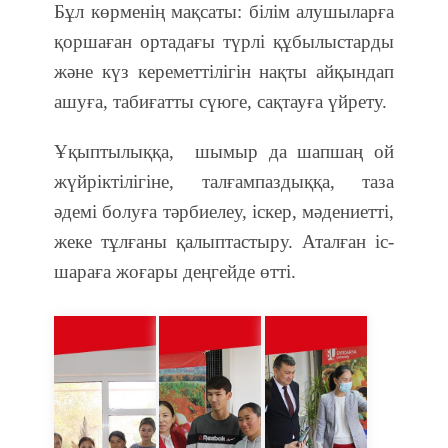
Бұл көрменің мақсаты: білім алушыларға
қоршаған ортадағы түрлі құбылыстарды
және күз кереметтілігін нақты айқындап
ашуға, табиғатты сүюге, сақтауға үйрету.
Ұқыптылыққа,
шымыр да шапшаң ой
жүйріктілігіне, талғампаздыққа, таза
әдемі болуға тәрбиелеу, іскер, мәдениетті,
жеке тұлғаны қалыптастыру. Аталған іс-
шараға жоғары деңгейде өтті.