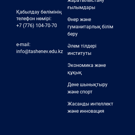
жаратылыстану
ғылымдары
Қабылдау бөлімінің
телефон нөмірі:
Өнер және
+7 (776) 104-70-70
гуманитарлық білім
беру
e-mail:
Әлем тілдері
info@tashenev.edu.kz
институты
Экономика және
құқық
Дене шынықтыру
және спорт
Жасанды интеллект
және инновация