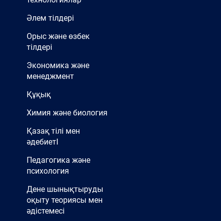
Әлем тілдері
Орыс және өзбек
тілдері
Экономика және
менеджмент
Құқық
Химия және биология
Қазақ тілі мен
әдебиетІ
Педагогика және
психология
Дене шынықтыруды
оқыту теориясы мен
әдістемесі