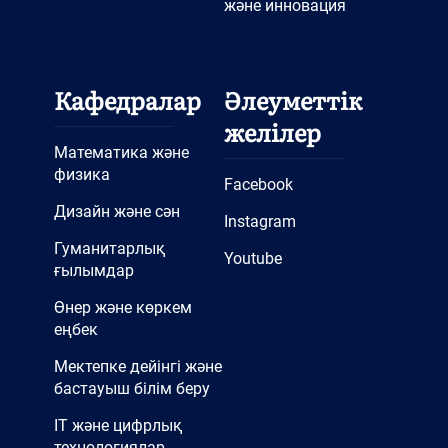
және инновация
Кафедралар
Әлеуметтік
желілер
Математика және
физика
Facebook
Дизайн және сән
Instagram
Гуманитарлық
Youtube
ғылымдар
Өнер және көркем
еңбек
Мектепке дейінгі және
бастауыш білім беру
IT және цифрлық
технологиялар