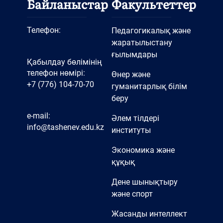
Байланыстар
Факультеттер
Телефон:
Педагогикалық және
жаратылыстану
ғылымдары
Қабылдау бөлімінің
телефон нөмірі:
Өнер және
+7 (776) 104-70-70
гуманитарлық білім
беру
e-mail:
Әлем тілдері
info@tashenev.edu.kz
институты
Экономика және
құқық
Дене шынықтыру
және спорт
Жасанды интеллект