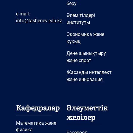
беру
e-mail:
Әлем тілдері
info@tashenev.edu.kz
институты
Экономика және
құқық
Дене шынықтыру
және спорт
Жасанды интеллект
және инновация
Кафедралар
Әлеуметтік
желілер
Математика және
физика
Facebook