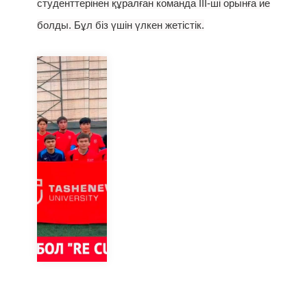
студенттерінен құралған команда ІІІ-ші орынға ие
болды. Бұл біз үшін үлкен жетістік.