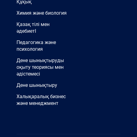
Құқық
Химия және биология
Қазақ тілі мен
әдебиетІ
Педагогика және
психология
Дене шынықтыруды
оқыту теориясы мен
әдістемесі
Дене шынықтыру
Халықаралық бизнес
және менеджмент