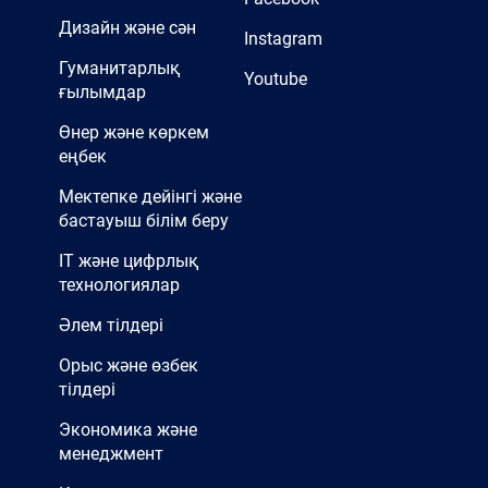
Дизайн және сән
Instagram
Гуманитарлық
Youtube
ғылымдар
Өнер және көркем
еңбек
Мектепке дейінгі және
бастауыш білім беру
IT және цифрлық
технологиялар
Әлем тілдері
Орыс және өзбек
тілдері
Экономика және
менеджмент