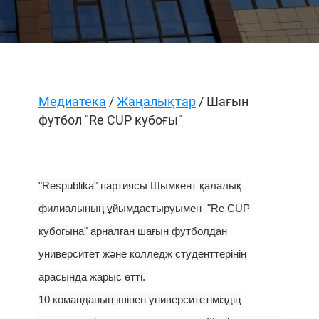
Медиатека
/
Жаңалықтар
/ Шағын
футбол "Re CUP кубоғы"
"Respublika" партиясы Шымкент қалалық
филиалының ұйымдастыруымен "Re CUP
кубогына" арналған шағын футболдан
университет және колледж студенттерінің
арасында жарыс өтті.
10 команданың ішінен университетіміздің