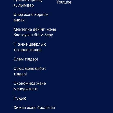
Youtube
ғылымдар
Өнер және көркем
еңбек
Мектепке дейінгі және
бастауыш білім беру
IT және цифрлық
технологиялар
Әлем тілдері
Орыс және өзбек
тілдері
Экономика және
менеджмент
Құқық
Химия және биология