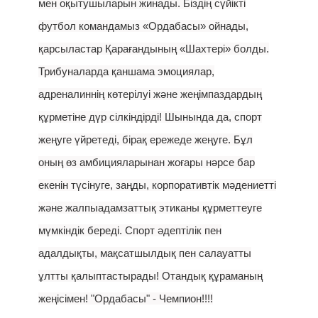
мен оқытушыларын жинады. Біздің сүйікті
футбол командамыз «Ордабасы» ойнады,
қарсыластар Қарағандының «Шахтері» болды.
Трибуналарда қаншама эмоциялар,
адреналиннің көтерілуі және жеңімпаздардың
құрметіне дүр сілкіндірді! Шынында да, спорт
жеңуге үйретеді, бірақ ережеде жеңуге. Бұл
оның өз амбицияларынан жоғары нәрсе бар
екенін түсінуге, заңды, корпоративтік мәдениетті
және жалпыадамзаттық этиканы құрметтеуге
мүмкіндік береді. Спорт әдептілік пен
адалдықты, мақсатшылдық пен салауатты
ұлтты қалыптастырады! Отандық құраманың
жеңісімен! "Ордабасы" - Чемпион!!!!