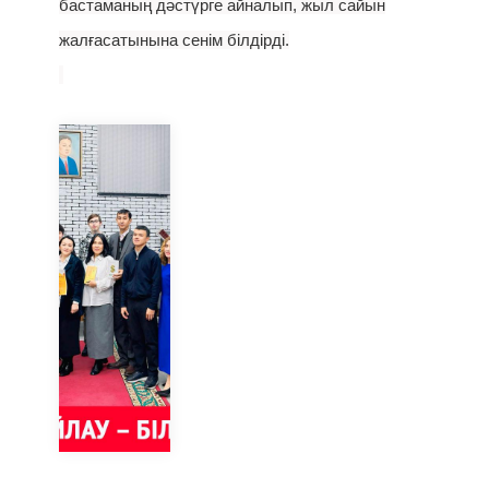
бастаманың дәстүрге айналып, жыл сайын
жалғасатынына сенім білдірді.