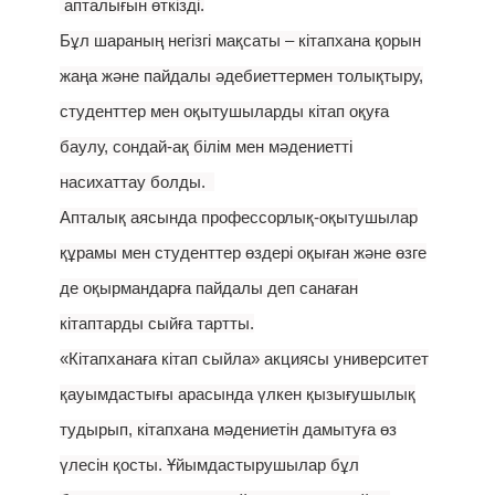
апталығын өткізді.
Бұл шараның негізгі мақсаты – кітапхана қорын
жаңа және пайдалы әдебиеттермен толықтыру,
студенттер мен оқытушыларды кітап оқуға
баулу, сондай-ақ білім мен мәдениетті
насихаттау болды.
Апталық аясында профессорлық-оқытушылар
құрамы мен студенттер өздері оқыған және өзге
де оқырмандарға пайдалы деп санаған
кітаптарды сыйға тартты.
«Кітапханаға кітап сыйла» акциясы университет
қауымдастығы арасында үлкен қызығушылық
тудырып, кітапхана мәдениетін дамытуға өз
үлесін қосты. Ұйымдастырушылар бұл