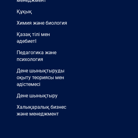
менеджмент
Құқық
Химия және биология
Қазақ тілі мен
әдебиетІ
Педагогика және
психология
Дене шынықтыруды
оқыту теориясы мен
әдістемесі
Дене шынықтыру
Халықаралық бизнес
және менеджмент