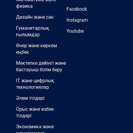
физика
Facebook
Дизайн және сән
Instagram
Гуманитарлық
Youtube
ғылымдар
Өнер және көркем
еңбек
Мектепке дейінгі және
бастауыш білім беру
IT және цифрлық
технологиялар
Әлем тілдері
Орыс және өзбек
тілдері
Экономика және