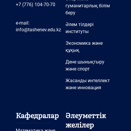
+7 (776) 104-70-70
гуманитарлық білім
беру
e-mail:
Әлем тілдері
info@tashenev.edu.kz
институты
Экономика және
құқық
Дене шынықтыру
және спорт
Жасанды интеллект
және инновация
Кафедралар
Әлеуметтік
желілер
Математика және