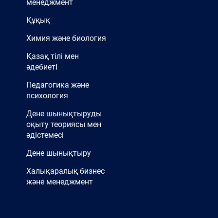
менеджмент
Құқық
Химия және биология
Қазақ тілі мен
әдебиетІ
Педагогика және
психология
Дене шынықтыруды
оқыту теориясы мен
әдістемесі
Дене шынықтыру
Халықаралық бизнес
және менеджмент