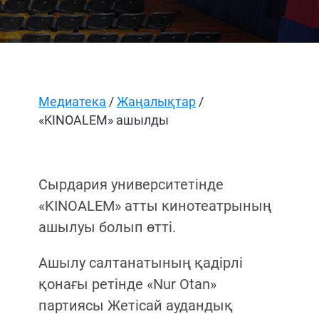
Медиатека
/
Жаңалықтар
/
«KINOALEM» ашылды
Сырдария университетінде
«KINOALEM» атты кинотеатрының
ашылуы болып өтті.
Ашылу салтанатының қадірлі
қонағы ретінде «Nur Otan»
партиясы Жетісай аудандық