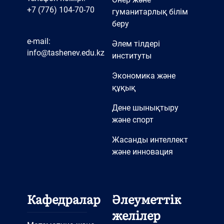
+7 (776) 104-70-70
гуманитарлық білім
беру
e-mail:
Әлем тілдері
info@tashenev.edu.kz
институты
Экономика және
құқық
Дене шынықтыру
және спорт
Жасанды интеллект
және инновация
Кафедралар
Әлеуметтік
желілер