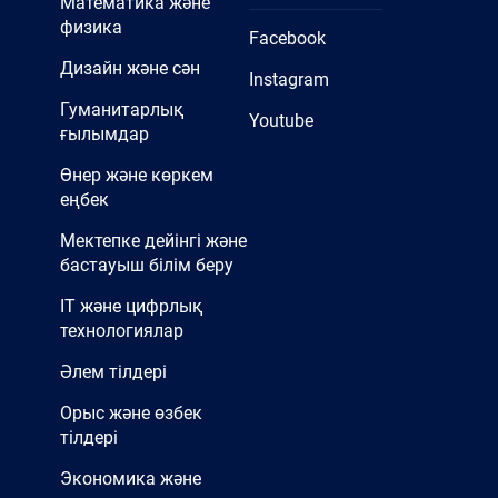
Математика және
физика
Facebook
Дизайн және сән
Instagram
Гуманитарлық
Youtube
ғылымдар
Өнер және көркем
еңбек
Мектепке дейінгі және
бастауыш білім беру
IT және цифрлық
технологиялар
Әлем тілдері
Орыс және өзбек
тілдері
Экономика және