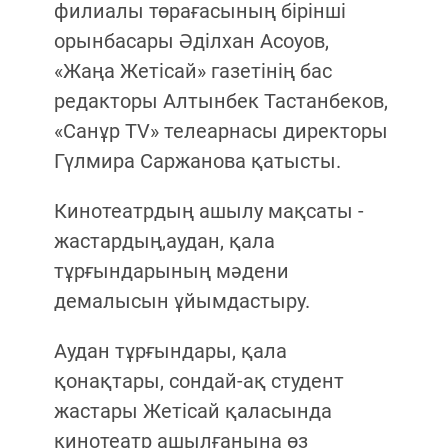
филиалы төрағасының бірінші
орынбасары Әділхан Асоуов,
«Жаңа Жетісай» газетінің бас
редакторы Алтынбек Тастанбеков,
«Cанұр TV» телеарнасы директоры
Гүлмира Саржанова қатысты.
Кинотеатрдың ашылу мақсаты -
жастардың,аудан, қала
тұрғындарының мәдени
демалысын ұйымдастыру.
Аудан тұрғындары, қала
қонақтары, сондай-ақ студент
жастары Жетісай қаласында
кинотеатр ашылғанына өз