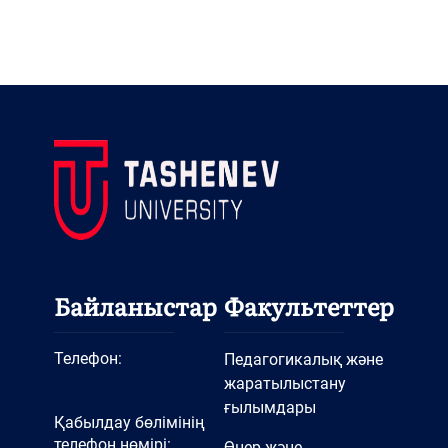
Байланыстар
Факультеттер
Телефон:
Педагогикалық және
жаратылыстану
ғылымдары
Қабылдау бөлімінің
телефон нөмірі:
Өнер және