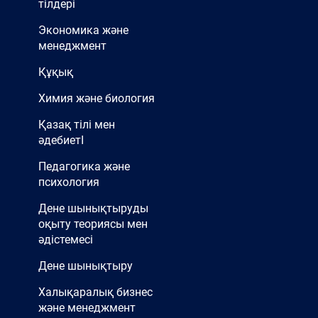
тілдері
Экономика және
менеджмент
Құқық
Химия және биология
Қазақ тілі мен
әдебиетІ
Педагогика және
психология
Дене шынықтыруды
оқыту теориясы мен
әдістемесі
Дене шынықтыру
Халықаралық бизнес
және менеджмент