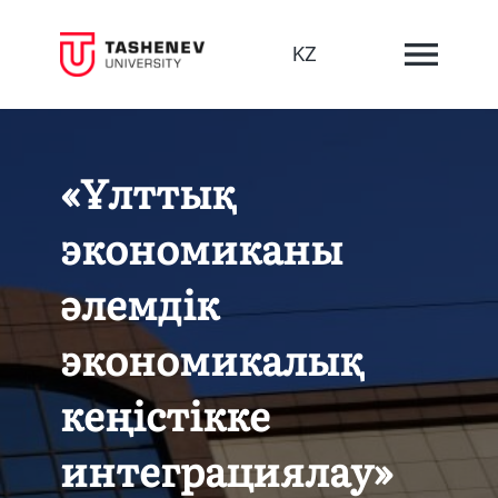
KZ
«Ұлттық
экономиканы
әлемдік
экономикалық
кеңістікке
интеграциялау»