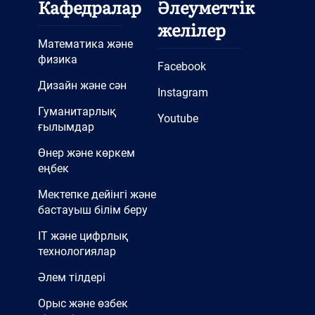
Кафедралар
Әлеуметтік
желілер
Математика және
физика
Facebook
Дизайн және сән
Instagram
Гуманитарлық
Youtube
ғылымдар
Өнер және көркем
еңбек
Мектепке дейінгі және
бастауыш білім беру
IT және цифрлық
технологиялар
Әлем тілдері
Орыс және өзбек