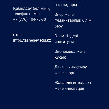
ғылымдары
Қабылдау бөлімінің
телефон нөмірі:
Өнер және
+7 (776) 104-70-70
гуманитарлық білім
беру
e-mail:
Әлем тілдері
info@tashenev.edu.kz
институты
Экономика және
құқық
Дене шынықтыру
және спорт
Жасанды интеллект
және инновация