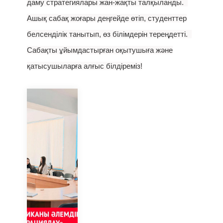
даму стратегиялары жан-жақты талқыланды.
Ашық сабақ жоғары деңгейде өтіп, студенттер
белсенділік танытып, өз білімдерін тереңдетті.
Сабақты ұйымдастырған оқытушыға және
қатысушыларға алғыс білдіреміз!