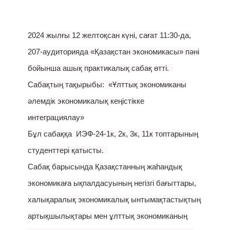
2024 жылғы 12 желтоқсан күні, сағат 11:30-да,
207-аудиторияда «Қазақстан экономикасы» пәні
бойынша ашық практикалық сабақ өтті.
Сабақтың тақырыбы: «Ұлттық экономиканы
әлемдік экономикалық кеңістікке
интеграциялау»
Бұл сабаққа ИЭФ-24-1к, 2к, 3к, 11к топтарының
студенттері қатысты.
Сабақ барысында Қазақстанның жаһандық
экономикаға ықпалдасуының негізгі бағыттары,
халықаралық экономикалық ынтымақтастықтың
артықшылықтары мен ұлттық экономиканың