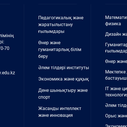
Математи
Педагогикалық және
физика
жаратылыстану
ғылымдары
Дизайн жә
імінің
і:
Өнер және
Гуманита
70-70
гуманитарлық білім
ғылымда
беру
Өнер және
Әлем тілдері институты
Мектепке 
.edu.kz
бастауыш 
Экономика және құқық
IT және ц
Дене шынықтыру және
технологи
спорт
Әлем тілд
Жасанды интеллект
және инновация
Орыс және
Экономик