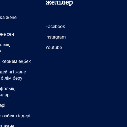
желілер
ка және
Facebook
не сән
Instagram
рлық
Youtube
р
 көркем еңбек
дейінгі және
білім беру
ифрлық
ялар
ері
 өзбек тілдері
а және