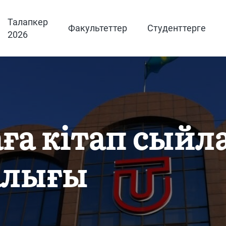
Талапкер
Факультеттер
Студенттерге
2026
ға кітап сыйл
алығы