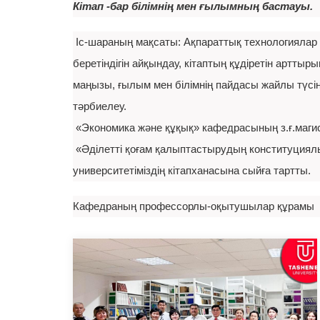
Кітап -бар білімнің мен ғылымның бастауы.
Іс-шараның мақсаты: Ақпараттық технологиялар 
беретіндігін айқындау, кітаптың құдіретiн арттырып
маңызы, ғылым мен білімнің пайдасы жайлы түсінд
тәрбиелеу.
«Экономика және құқық» кафедрасының з.ғ.маги
«Әділетті қоғам қалыптастырудың конституциялық 
университетіміздің кітапханасына сыйға тартты.
Кафедраның профессорлы-оқытушылар құрамы ш