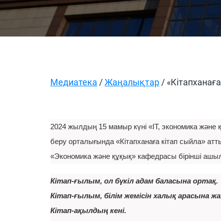
Медиатека
/
Жаңалықтар
/ «Кітапханағ
2024 жылдың 15 мамыр күні «IT, экономика жән
беру орталығында «Кітапханаға кітап сыйла» атт
«Экономика және құқық» кафедрасы бірінші ашы
Кітап-ғылым, ол бүкіл адам баласына ортақ.
Кітап-ғылым, білім жемісін халық арасына 
Кітап-ақылдың кені.