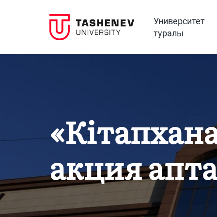
Университет
туралы
«Кітапхана
акция апт