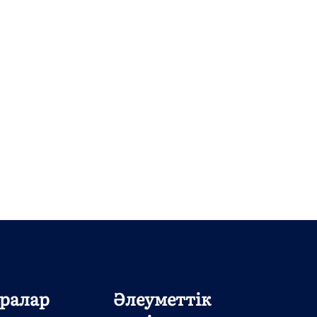
ралар
Әлеуметтік