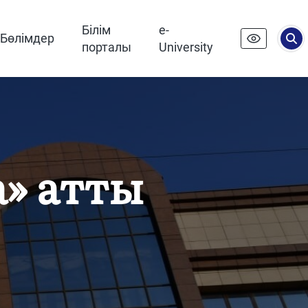
Білім
e-
Бөлімдер
порталы
University
а» атты