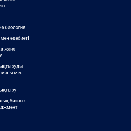
нт
не биология
 мен әдебиетІ
ка және
ия
нықтыруды
риясы мен
ықтыру
лық бизнес
еджмент