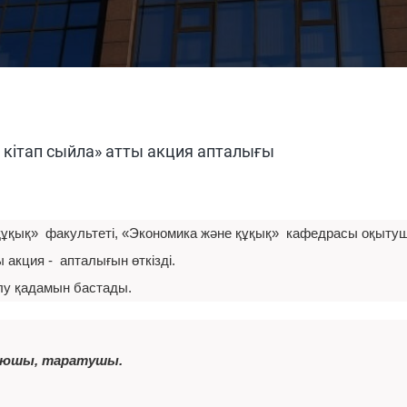
а кітап сыйла» атты акция апталығы
е құқық» факультеті, «Экономика және құқық» кафедрасы оқыт
ы акция - апталығын өткізді.
лу қадамын бастады.
жаюшы, таратушы.