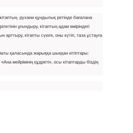
кітаптың рухани құндылық ретінде бағалана
рілетінін ұғындыру, кітаптың адам өміріндегі
арттыру, кітапты сүюге, оны күтіп, таза ұстауға
аты қаласында жарыққа шыққан кітіптары:
Ана мейрімінің құдреті», осы кітаптарды біздің