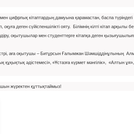
мен цифрлық кітаптардың дамуына қарамастан, баспа түріндегі 
, оқуға деген сүйіспеншілікті ояту. Білімнің кілті кітап арқылы бе
іру, оқытушылар мен студенттерге кітапқа деген қызығушылығын 
стрі, аға оқытушы – Битұрсын Ғалымжан Шәмшіддінұлының Алм
құқықтық әдістемесі», «Ұстазға күрмет мәнгілік», «Алтын ұя», «
ын жүректен құттықтаймыз!