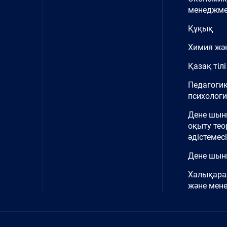
менеджме
Құқық
Химия жә
Қазақ тілі
Педагоги
психолог
Дене шы
оқыту тео
әдістемесі
Дене шын
Халықара
және мен