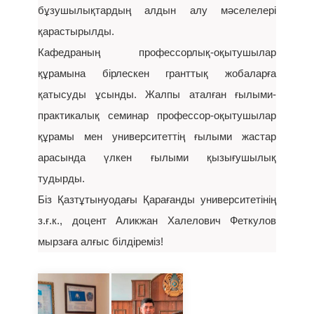
бұзушылықтардың алдын алу мәселелері
қарастырылды.
Кафедраның профессорлық-оқытушылар
құрамына бірлескен гранттық жобаларға
қатысуды ұсынды. Жалпы аталған ғылыми-
практикалық семинар профессор-оқытушылар
құрамы мен университеттің ғылыми жастар
арасында үлкен ғылыми қызығушылық
тудырды.
Біз Қазтұтынуодағы Қарағанды университетінің
з.ғ.к., доцент Аликжан Халелович Феткулов
мырзаға алғыс білдіреміз!