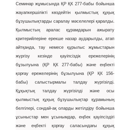
Семинар жұмысында ҚР ҚК 277-бабы бойынша
жауапкершілікті көздейтін қылмыстық құқық
бұзушылықтарды саралау мәселелері қаралды.
Қылмыстың аралас құрамдарын ажырату
критерийлеріне ерекше назар аударылды, атап
айтқанда, тау немесе құрылыс жұмыстарын
жүргізу кезінде қауіпсіздік ережелерінің
бұзылуына (ҚР ҚК 277-бабы) және еңбекті
қорғау ережелерінің бұзылуына (ҚР ҚК 156-
бабы) салыстырмалы талдау жүргізілді.
Құқықтық талдау жүргізілді және осы
қылмыстық құқық бұзушылықтар құрамының
белгілері, сондай-ақ оларды жетілдіру бойынша
ұсыныстар мен ұсынымдар, еңбек қауіпсіздігі
және еңбекті қорғау саласындағы құқық