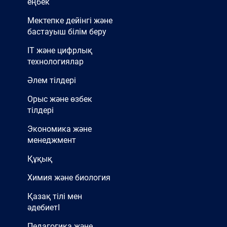
еңбек
Мектепке дейінгі және
бастауыш білім беру
IT және цифрлық
технологиялар
Әлем тілдері
Орыс және өзбек
тілдері
Экономика және
менеджмент
Құқық
Химия және биология
Қазақ тілі мен
әдебиетІ
Педагогика және