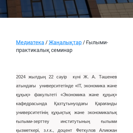
Медиатека
/
Жаңалықтар
/ Ғылыми-
практикалық семинар
2024 жылдың 22 сәуір күні Ж. А. Тәшенев
атындағы университетінде «IT, экономика және
құқық» факультеті «Экономика және құқық»
кафедрасында Қазтұтынуодағы Қарағанды
университетінің құқықтық және экономикалық
ғылыми-зерттеу институтының ғылыми
қызметкері, з.ғ.к., доцент Феткулов Аликжан