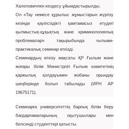
Халеловичпен кездесу ұйымдастырылды.
Ол «Тау немесе құрылыс жұмыстарын жүргізу
кезінде қауіпсіздікті қамтамасыз етудегі
қылмыстық-құқықтық және криминологиялық
проблемалар» тақырыбында ғылыми-
практикалық семинар өткізді.
Семинардың өткізу мақсаты ҚР Ғылым және
жоғары білім Министрлігі Ғылым комитетінің
қаржылық қолдауымен жобаны орындау
шеңберінде болып табылады (ИРН АР
19675171).
Семинарға университеттің барлық білім беру
бағдарламаларының оқытушылары мен
белсенді студенттері қатысты.