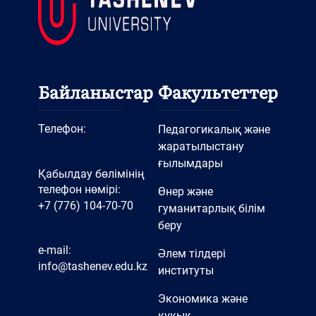
Байланыстар
Факультеттер
Телефон:
Педагогикалық және
жаратылыстану
ғылымдары
Қабылдау бөлімінің
телефон нөмірі:
Өнер және
+7 (776) 104-70-70
гуманитарлық білім
беру
e-mail:
Әлем тілдері
info@tashenev.edu.kz
институты
Экономика және
құқық