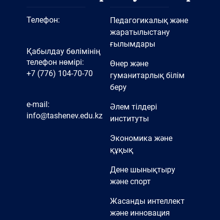
Телефон:
Педагогикалық және
жаратылыстану
ғылымдары
Қабылдау бөлімінің
телефон нөмірі:
Өнер және
+7 (776) 104-70-70
гуманитарлық білім
беру
e-mail:
Әлем тілдері
info@tashenev.edu.kz
институты
Экономика және
құқық
Дене шынықтыру
және спорт
Жасанды интеллект
және инновация