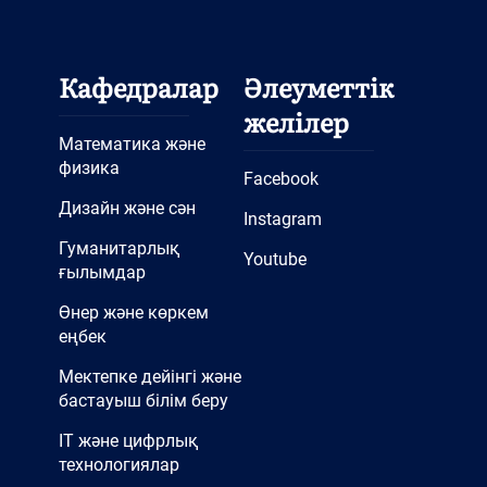
Кафедралар
Әлеуметтік
желілер
Математика және
физика
Facebook
Дизайн және сән
Instagram
Гуманитарлық
Youtube
ғылымдар
Өнер және көркем
еңбек
Мектепке дейінгі және
бастауыш білім беру
IT және цифрлық
технологиялар