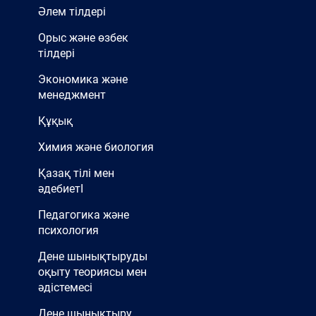
Әлем тілдері
Орыс және өзбек
тілдері
Экономика және
менеджмент
Құқық
Химия және биология
Қазақ тілі мен
әдебиетІ
Педагогика және
психология
Дене шынықтыруды
оқыту теориясы мен
әдістемесі
Дене шынықтыру