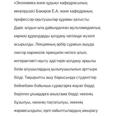
«Экономика және құқық» кафедрасының
меңгерушісі Бакиров Е.А. және кафедраның
профессор-оқытушылар құрамы қатысты.
Дәріс алдын-ала дайындалған мультимедиялық
көрнекі құралдарды қолдану негізінде жүзеге
асырылды. Лекцияның әрбір сұрағын ашуда
лектор көрнекілік принципін негізге алып,
интерактивті оқыту әдістерін қолдану арқылы
білім алушылардың қызығушылығын арттыра
білді. Тақырыпты ашу барысында студенттер
бейнебаян бойынша сұрақтарға жауап берді;
берілген ұғымдарға анықтама берді: некенің
бұзылуы, некенің тоқтатылуы, некенің
жарамсыздығы; ерлі-зайыптылардың ажырасу