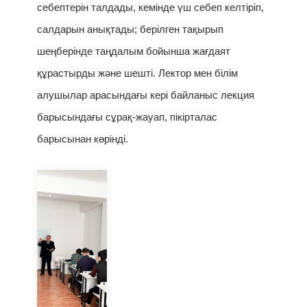
себептерін талдады, кемінде үш себеп келтіріп,
салдарын анықтады; берілген тақырып
шеңберінде таңдалым бойынша жағдаят
құрастырды және шешті. Лектор мен білім
алушылар арасындағы кері байланыс лекция
барысындағы сұрақ-жауап, пікірталас
барысынан көрінді.