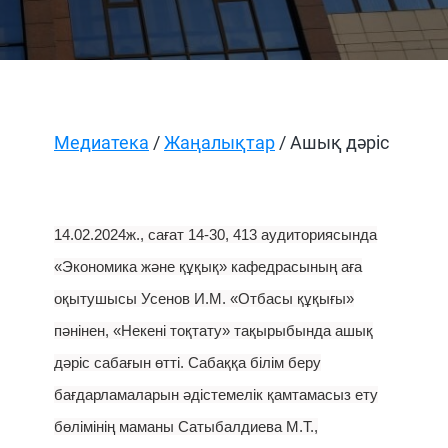
Медиатека
/
Жаңалықтар
/ Ашық дәріс
14.02.2024ж., сағат 14-30, 413 аудиториясында
«Экономика және құқық» кафедрасының аға
оқытушысы Усенов И.М. «Отбасы құқығы»
пәнінен, «Некені тоқтату» тақырыбында ашық
дәріс сабағын өтті. Сабаққа білім беру
бағдарламаларын әдістемелік қамтамасыз ету
бөлімінің маманы Сатыбалдиева М.Т.,