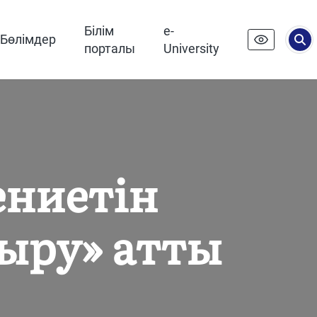
Білім
e-
Бөлімдер
порталы
University
ениетін
ыру» атты