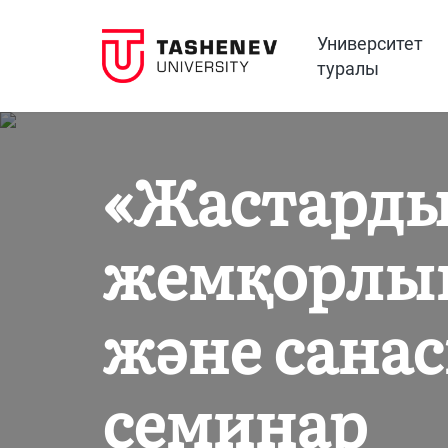
Университет
туралы
«Жастарды
жемқорлық
және сана
семинар