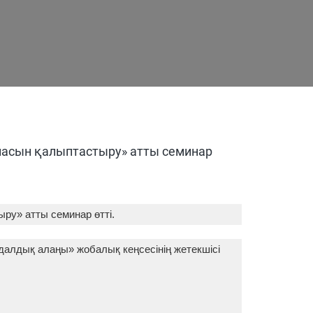
насын қалыптастыру» атты семинар
ру» атты семинар өтті.
далдық алаңы» жобалық кеңсесінің жетекшісі