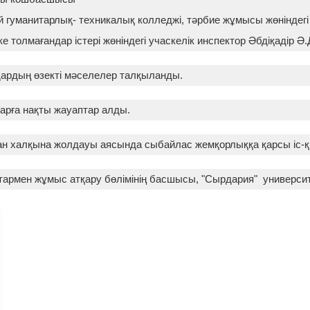
й гуманитарлық- техникалық колледжі, тәрбие жұмысы жөніндег
е толмағандар істері жөніндегі учаскелік инспектор Әбдіқадір Ә.
ардың өзекті мәселелер талқыланды.
арға нақты жауаптар алды.
стан халқына жолдауы аясында сыбайлас жемқорлыққа қарсы іс-
армен жұмыс атқару бөлімінің басшысы, "Сырдария" универси