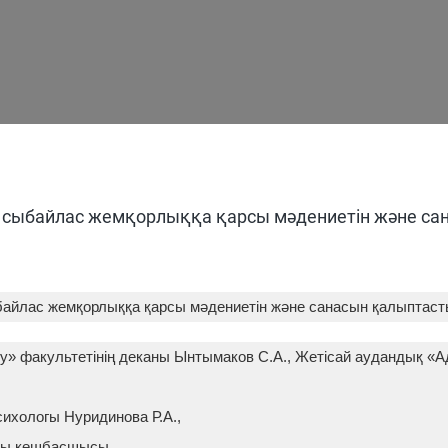
 сыбайлас жемқорлыққа қарсы мәдениетін және са
байлас жемқорлыққа қарсы мәдениетін және санасын қалыптасты
у» факультетінің деканы Ынтымаков С.А., Жетісай аудандық «А
сихологы Нуридинова Р.А.,
ысы көшбасшысы