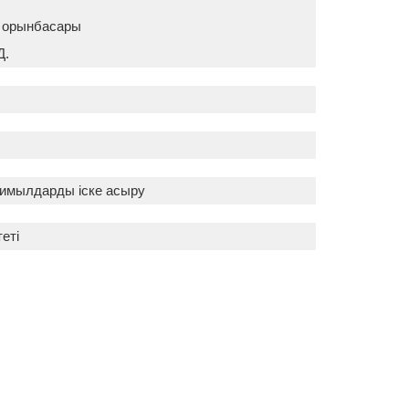
і орынбасары
Д.
қимылдарды іске асыру
теті