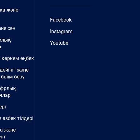
ка және
Facebook
не сән
Instagram
рлық
Youtube
р
 көркем еңбек
дейінгі және
білім беру
ифрлық
ялар
ері
 өзбек тілдері
а және
нт