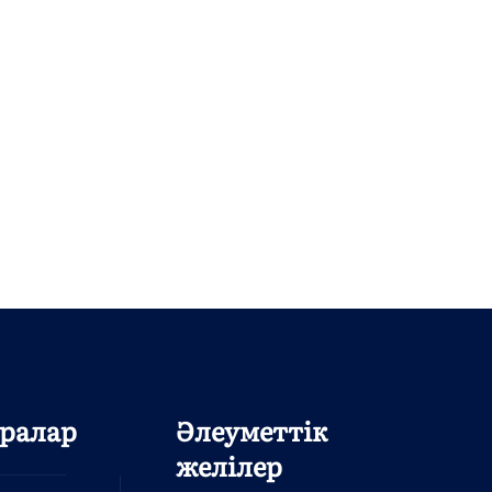
ралар
Әлеуметтік
желілер