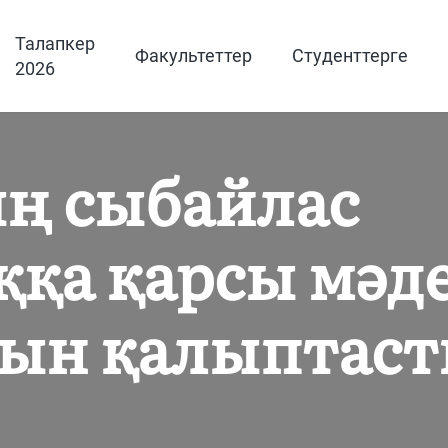
Талапкер
Факультеттер
Студенттерге
2026
ң сыбайлас
қа қарсы мәд
сын қалыптаст