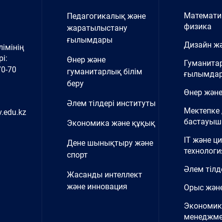
Математи
Педагогикалық және
физика
жаратылыстану
ғылымдары
Дизайн жә
імінің
і:
Өнер және
Гуманита
70-70
гуманитарлық білім
ғылымда
беру
Өнер және
Әлем тілдері институты
Мектепке 
.edu.kz
бастауыш 
Экономика және құқық
IT және ц
Дене шынықтыру және
технологи
спорт
Әлем тілд
Жасанды интеллект
және инновация
Орыс және
Экономик
менеджме