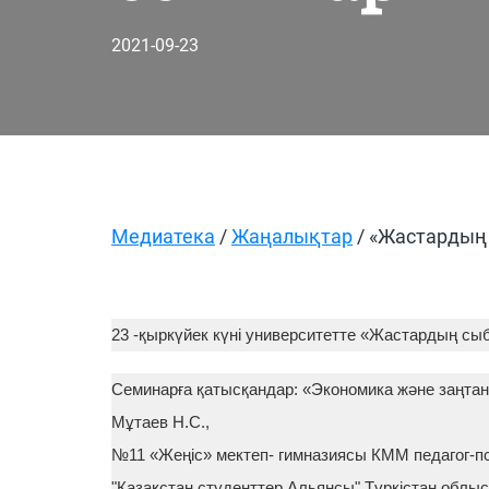
2021-09-23
Медиатека
/
Жаңалықтар
/ «Жастардың
23 -қыркүйек күні университетте «Жастардың сы
Семинарға қатысқандар: «Экономика және заңтан
Мұтаев Н.С.,
№11 «Жеңіс» мектеп- гимназиясы КММ педагог-п
"Қазақстан студенттер Альянсы" Түркістан обл