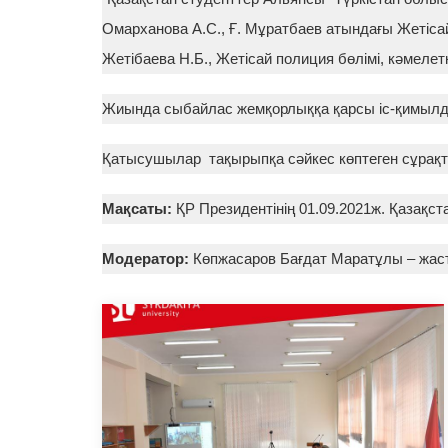
Омарханова А.С., Ғ. Мұратбаев атындағы Жетіса
Жетібаева Н.Б., Жетісай полиция бөлімі, кәмелетк
Жиында сыбайлас жемқорлыққа қарсы іс-қимылд
Қатысушылар тақырыпқа сәйкес көптеген сұрақт
Мақсаты:
ҚР Президентінің 01.09.2021ж. Қазақ
Модератор:
Көпжасаров Бағдат Маратұлы – жаст