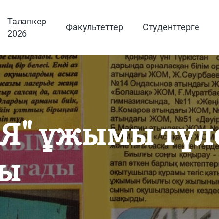
Талапкер
Факультеттер
Студенттерге
2026
" ұжымы түле
ды