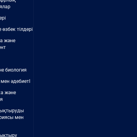
ялар
ері
 өзбек тілдері
а және
нт
не биология
 мен әдебиетІ
ка және
ия
нықтыруды
риясы мен
ықтыру