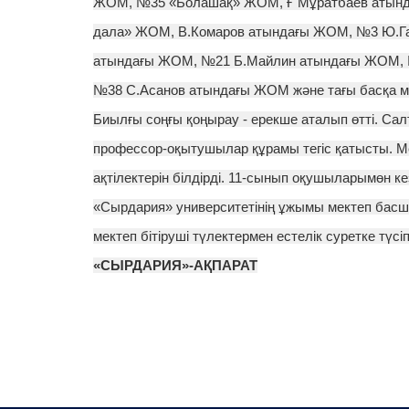
ЖОМ, №35 «Болашақ» ЖОМ, Ғ Мұратбаев атында
дала» ЖОМ, В.Комаров атындағы ЖОМ, №3 Ю.Г
атындағы ЖОМ, №21 Б.Майлин атындағы ЖОМ, 
№38 С.Асанов атындағы ЖОМ және тағы басқа мек
Биылғы соңғы қоңырау - ерекше аталып өтті. Са
профессор-оқытушылар құрамы тегіс қатысты. М
ақтілектерін білдірді. 11-сынып оқушыларымөн ке
«Сырдария» университетінің ұжымы мектеп басшы
мектеп бітіруші түлектермен естелік суретке түс
«СЫРДАРИЯ»-АҚПАРАТ