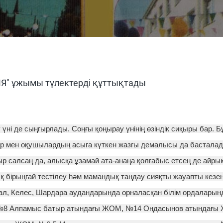
Я" ұжымы түлектерді құттықтады
үні де сыңгырлады. Соңғы қоңырау үнінің өзіндік сиқыры бар. Бұ
ер мен оқушылардың асыга күткен жазгы демалысы да басталад
р салсаң да, алысқа ұзамай ата-анаңа қолғабыс етсең де айрық
қ бірыңгай тестілеу һәм мамандық таңдау сияқты жауапты кезең 
арал, Келес, Шардара аудандарында орналасқан білім ордалар
№8 Алпамыс батыр атындағы ЖОМ, №14 Оңдасынов атындағы 