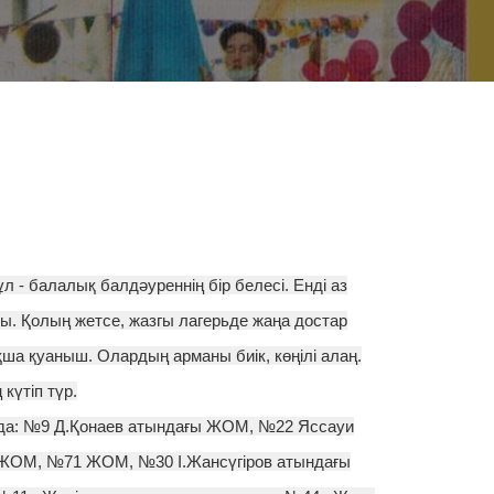
л - балалық балдәуреннің бір белесі. Енді аз
ы. Қолың жетсе, жазгы лагерьде жаңа достар
ша қуаныш. Олардың арманы биік, көңілі алаң.
күтіп түр.
ында: №9 Д.Қонаев атындағы ЖОМ, №22 Яссауи
ЖОМ, №71 ЖОМ, №30 І.Жансүгіров атындағы