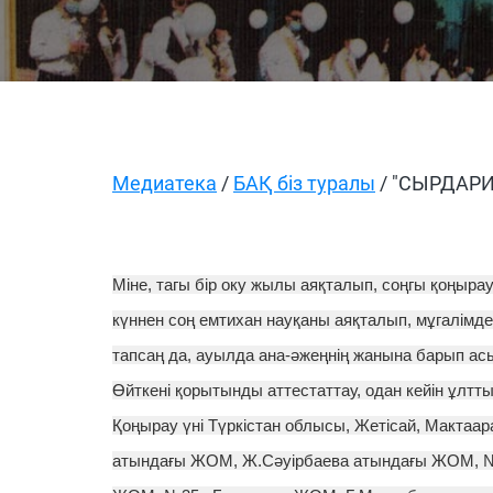
Медиатека
/
БАҚ біз туралы
/ "СЫРДАРИ
Міне, тагы бір оку жылы аяқталып, соңгы қоңырау 
күннен соң емтихан науқаны аяқталып, мұгалімд
тапсаң да, ауылда ана-әжеңнің жанына барып асы
Өйткені қорытынды аттестаттау, одан кейін ұлтты
Қоңырау үні Түркістан облысы, Жетісай, Макта
атындағы ЖОМ, Ж.Сәуірбаева атындағы ЖОМ, 