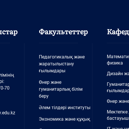
ыстар
Факультеттер
Кафед
Математи
Педагогикалық және
физика
жаратылыстану
ғылымдары
Дизайн жә
імінің
і:
Өнер және
Гуманита
70-70
гуманитарлық білім
ғылымда
беру
Өнер және
Әлем тілдері институты
Мектепке 
.edu.kz
бастауыш 
Экономика және құқық
IT және ц