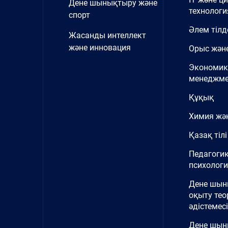
Дене шынықтыру және
технологи
спорт
Әлем тілд
Жасанды интеллект
және инновация
Орыс және
Экономик
менеджме
Құқық
Химия жә
Қазақ тілі
Педагоги
психолог
Дене шы
оқыту тео
әдістемесі
Дене шын