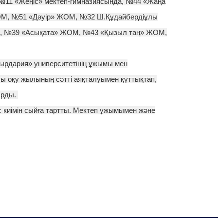
11 «Жеңіс» мектеп-гимназиясында, №44 «Жаңа
М, №51 «Дәуір» ЖОМ, №32 Ш.Құдайбердіұлы
М, №39 «Асықата» ЖОМ, №43 «Қызыл таң» ЖОМ,
Сырдария» университетінің ұжымы мен
ы оқу жылының сәтті аяқталуымен құттықтап,
қырды.
 киімін сыйға тартты. Мектеп ұжымымен және