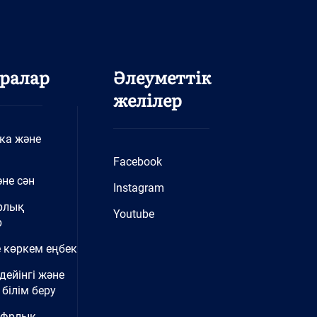
ралар
Әлеуметтік
желілер
ка және
Facebook
не сән
Instagram
рлық
Youtube
р
 көркем еңбек
дейінгі және
білім беру
ифрлық