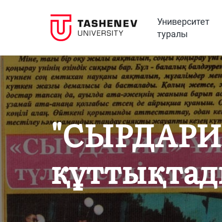
Университет
туралы
"СЫРДАРИЯ
құттықта