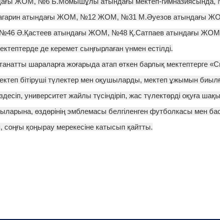
ғы ЖОМ, №6 Б.Момышұлы атындағы мектеп-гимназиясында, №
агарин атындағы ЖОМ, №12 ЖОМ, №31 М.Әуезов атындағы ЖО
№46 Ә.Қастеев атындағы ЖОМ, №48 Қ.Сатпаев атындағы ЖО
тептерде де керемет сыңғырлаған үнмен естілді.
лтанатты шараларға жоғарыда атап өткен барлық мектептерге «
ектеп бітіруші түлектер мен оқушыларды, мектеп ұжымын биылғ
здесіп, университет жайлы түсіндіріп, жас түлектөрді оқуға ша
ларына, өздөрінің эмблемасы белгіленген футболкасы мен бас
іп, соңғы қоңырау мерекесіне катысып қайтты.