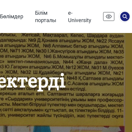
Білім
e-
Бөлімдер
порталы
University
ктерді