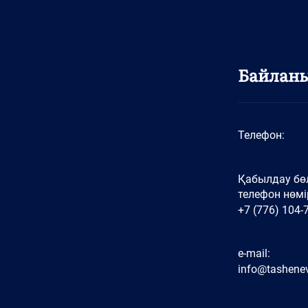
Байлан
Телефон:
Қабылдау бөл
телефон нөмір
+7 (776) 104-
e-mail:
info@tashenev