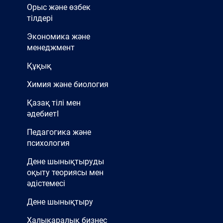
Орыс және өзбек
тілдері
Экономика және
менеджмент
Құқық
Химия және биология
Қазақ тілі мен
әдебиетІ
Педагогика және
психология
Дене шынықтыруды
оқыту теориясы мен
әдістемесі
Дене шынықтыру
Халықаралық бизнес