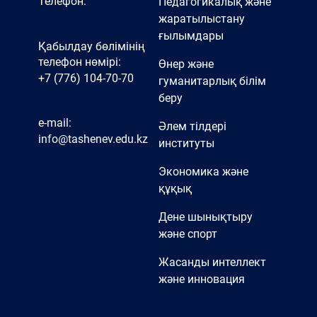
Телефон:
Педагогикалық және
жаратылыстану
ғылымдары
Қабылдау бөлімінің
телефон нөмірі:
Өнер және
+7 (776) 104-70-70
гуманитарлық білім
беру
e-mail:
Әлем тілдері
info@tashenev.edu.kz
институты
Экономика және
құқық
Дене шынықтыру
және спорт
Жасанды интеллект
және инновация