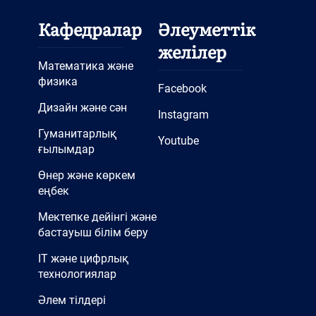
Кафедралар
Әлеуметтік
желілер
Математика және
физика
Facebook
Дизайн және сән
Instagram
Гуманитарлық
Youtube
ғылымдар
Өнер және көркем
еңбек
Мектепке дейінгі және
бастауыш білім беру
IT және цифрлық
технологиялар
Әлем тілдері