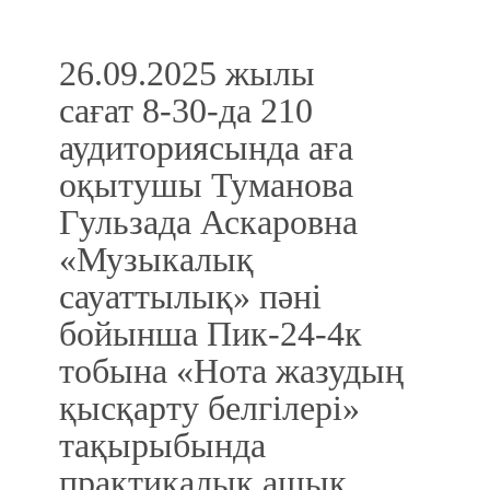
26.09
.2025 жылы
сағат
8
-
30
-да
2
10
аудиториясында аға
оқытушы Туманова
Гульзада Аскаровна
«Музыкалық
сауаттылық» пәні
бойынша Пик-24-4к
тобына «Нота жазудың
қысқарту белгілері»
тақырыбында
практикалық ашық