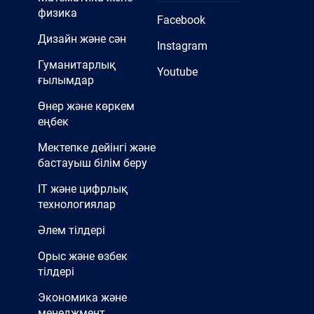
физика
Facebook
Дизайн және сән
Instagram
Гуманитарлық
Youtube
ғылымдар
Өнер және көркем
еңбек
Мектепке дейінгі және
бастауыш білім беру
IT және цифрлық
технологиялар
Әлем тілдері
Орыс және өзбек
тілдері
Экономика және
менеджмент