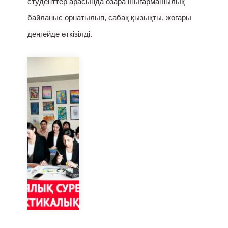
студенттер арасында өзара шығармашылық
байланыс орнатылып, сабақ қызықты, жоғары
деңгейде өткізілді.