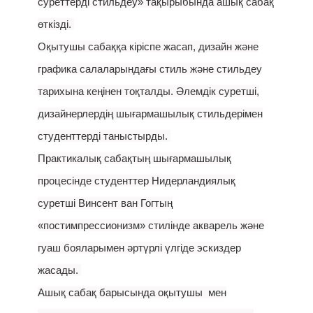
суреттерді стильдеу» тақырыбында ашық сабақ
өткізді.
Оқытушы сабаққа кіріспе жасап, дизайн және
графика салаларындағы стиль және стильдеу
тарихына кеңінен тоқталды. Әлемдік суретші,
дизайнерлердің шығармашылық стильдерімен
студенттерді таныстырды.
Практикалық сабақтың шығармашылық
процесінде студенттер Нидерландиялық
суретші Винсент ван Гогтың
«постимпрессионизм» стилінде акварель және
гуаш бояларымен әртүрлі үлгіде эскиздер
жасады.
Ашық сабақ барысында оқытушы мен