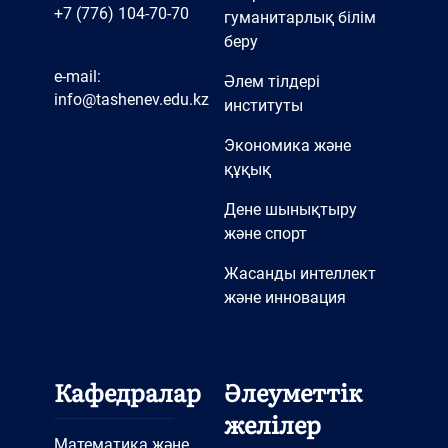
+7 (776) 104-70-70
гуманитарлық білім
беру
e-mail:
Әлем тілдері
info@tashenev.edu.kz
институты
Экономика және
құқық
Дене шынықтыру
және спорт
Жасанды интеллект
және инновация
Кафедралар
Әлеуметтік
желілер
Математика және