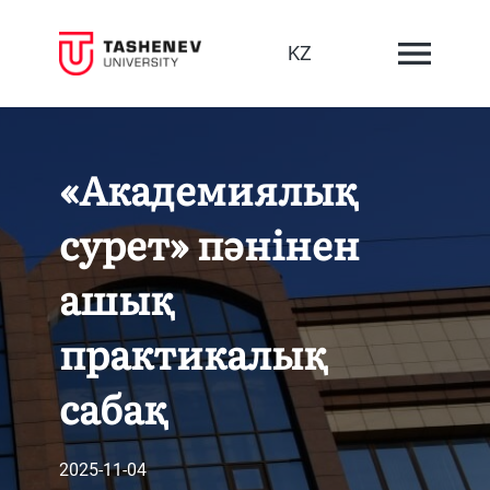
KZ
«Академиялық
сурет» пәнінен
ашық
практикалық
сабақ
2025-11-04