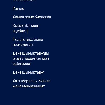
Құқық
Химия және биология
Қазақ тілі мен
әдебиетІ
Педагогика және
психология
Дене шынықтыруды
оқыту теориясы мен
әдістемесі
Дене шынықтыру
Халықаралық бизнес
және менеджмент