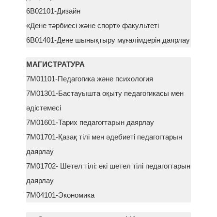
6В02101-Дизайн
«Дене тәрбиесі және спорт» факультеті
6В01401-Дене шынықтыру мұғалімдерін даярлау
МАГИСТРАТУРА
7М01101-Педагогика және психология
7М01301-Бастауышта оқыту педагогикасы мен
әдістемесі
7М01601-Тарих педагогтарын даярлау
7М01701-Қазақ тілі мен әдебиеті педагогтарын
даярлау
7М01702- Шетел тілі: екі шетел тілі педагогтарын
даярлау
7М04101-Экономика