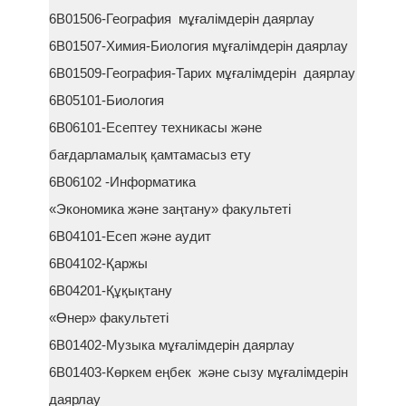
6В01506-География мұғалімдерін даярлау
6В01507-Химия-Биология мұғалімдерін даярлау
6В01509-География-Тарих мұғалімдерін даярлау
6В05101-Биология
6В06101-Есептеу техникасы және
бағдарламалық қамтамасыз ету
6В06102 -Информатика
«Экономика және заңтану» факультеті
6В04101-Есеп және аудит
6В04102-Қаржы
6В04201-Құқықтану
«Өнер» факультеті
6В01402-Музыка мұғалімдерін даярлау
6В01403-Көркем еңбек және сызу мұғалімдерін
даярлау