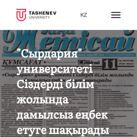
KZ
"Сырдария"
университеті
Сіздерді білім
жолында
дамылсыз еңбек
етуге шақырады