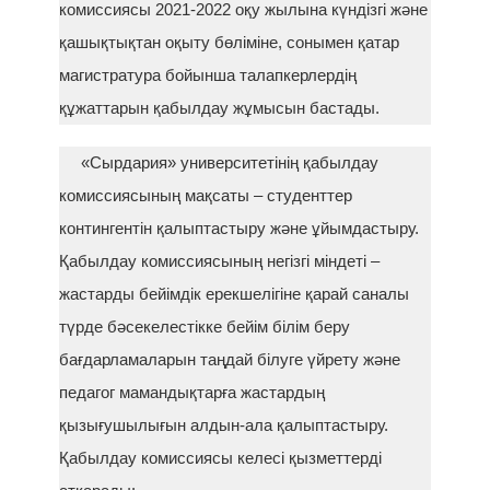
комиссиясы 2021-2022 оқу жылына күндізгі және
қашықтықтан оқыту бөліміне, сонымен қатар
магистратура бойынша талапкерлердің
құжаттарын қабылдау жұмысын бастады.
«Сырдария» университетінің қабылдау
комиссиясының мақсаты – студенттер
контингентін қалыптастыру және ұйымдастыру.
Қабылдау комиссиясының негізгі міндеті –
жастарды бейімдік ерекшелігіне қарай саналы
түрде бәсекелестікке бейім білім беру
бағдарламаларын таңдай білуге үйрету және
педагог мамандықтарға жастардың
қызығушылығын алдын-ала қалыптастыру.
Қабылдау комиссиясы келесі қызметтерді