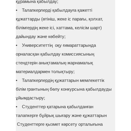
құрамына қабылдау;
• Талапкерлерді қабылдауға қажетті
құжаттарды (өтініш, жеке іс парағы, қолхат,
білімгердің жеке ісі, хаттама, келісім шарт)
дайындау және көбейту;
• Университеттің оқу ғимараттарында
орналасқан қабылдау комиссиясының
стендтерін анықтамалық-жарнамалық
материалдармен толықтыру;
• Талапкерлердің құжаттарын мемлекеттік
білім грантының бөлу конкурсына қабылдауды
ұйымдастыру;
• Студенттер қатарына қабылданған
талапкерге бұйрық шығару және құжаттарын
Студенттерге қызмет көрсету орталығына