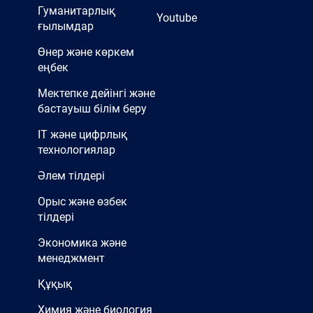
Гуманитарлық
Youtube
ғылымдар
Өнер және көркем
еңбек
Мектепке дейінгі және
бастауыш білім беру
IT және цифрлық
технологиялар
Әлем тілдері
Орыс және өзбек
тілдері
Экономика және
менеджмент
Құқық
Химия және биология