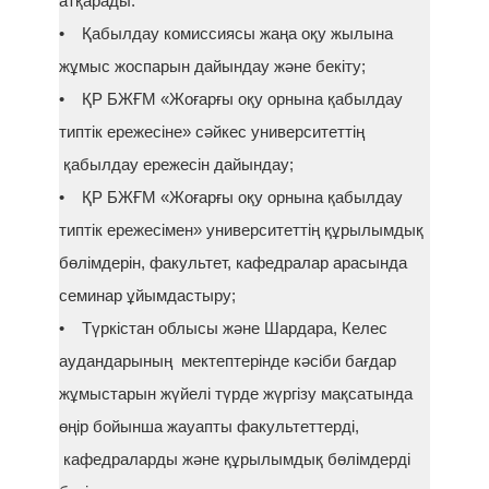
атқарады:
• Қабылдау комиссиясы жаңа оқу жылына
жұмыс жоспарын дайындау және бекіту;
• ҚР БЖҒМ «Жоғарғы оқу орнына қабылдау
типтік ережесіне» сәйкес университеттің
қабылдау ережесін дайындау;
• ҚР БЖҒМ «Жоғарғы оқу орнына қабылдау
типтік ережесімен» университеттің құрылымдық
бөлімдерін, факультет, кафедралар арасында
семинар ұйымдастыру;
• Түркістан облысы және Шардара, Келес
аудандарының мектептерінде кәсіби бағдар
жұмыстарын жүйелі түрде жүргізу мақсатында
өңір бойынша жауапты факультеттерді,
кафедраларды және құрылымдық бөлімдерді