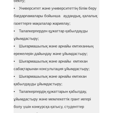
бекіту;
• Университет және университеттің білім беру
бағдарламалары бойынша аудандық, қалалық
газеттерге мақалалар жариялау;
• Талапкерлерден құжаттар қабылдауды
ұйымдастыру;
• Шығармашылық және арнайы емтиханның
ережелерін дайындау және ұйымдастыру;
• Шығармашылық және арнайы емтихан
сабақтарынан консультация ұйымдастыру;
• Шығармашылық және арнайы емтихан
қабылдауды ұйымдастыру;
• Талапкерлердің құжаттарын қабылдау,
ұйымдастыру және мемлекеттік грант иегері
болу үшін конкурсқа қатысу, студенттер