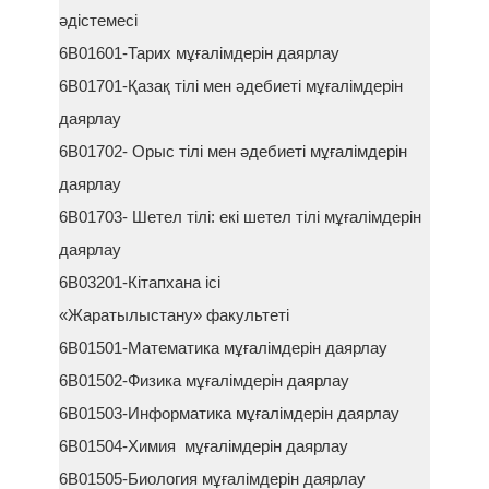
әдістемесі
6В01601-Тарих мұғалімдерін даярлау
6В01701-Қазақ тілі мен әдебиеті мұғалімдерін
даярлау
6В01702- Орыс тілі мен әдебиеті мұғалімдерін
даярлау
6В01703- Шетел тілі: екі шетел тілі мұғалімдерін
даярлау
6В03201-Кітапхана ісі
«Жаратылыстану» факультеті
6В01501-Математика мұғалімдерін даярлау
6В01502-Физика мұғалімдерін даярлау
6В01503-Информатика мұғалімдерін даярлау
6В01504-Химия мұғалімдерін даярлау
6В01505-Биология мұғалімдерін даярлау