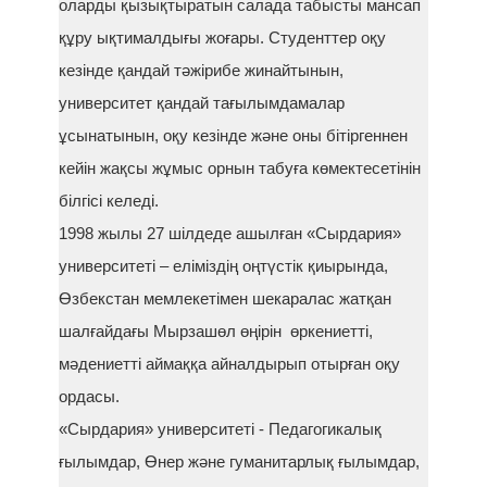
оларды қызықтыратын салада табысты мансап
құру ықтималдығы жоғары. Студенттер оқу
кезінде қандай тәжірибе жинайтынын,
университет қандай тағылымдамалар
ұсынатынын, оқу кезінде және оны бітіргеннен
кейін жақсы жұмыс орнын табуға көмектесетінін
білгісі келеді.
1998 жылы 27 шілдеде ашылған «Сырдария»
университеті – еліміздің оңтүстік қиырында,
Өзбекстан мемлекетімен шекаралас жатқан
шалғайдағы Мырзашөл өңірін өркениетті,
мәдениетті аймаққа айналдырып отырған оқу
ордасы.
«Сырдария» университеті - Педагогикалық
ғылымдар, Өнер және гуманитарлық ғылымдар,