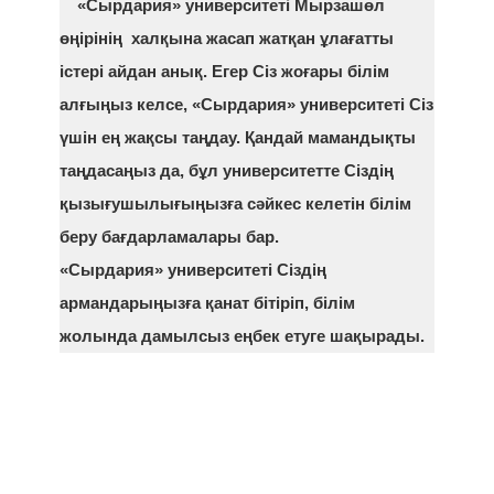
«Сырдария» университеті Мырзашөл
өңірінің халқына жасап жатқан ұлағатты
істері айдан анық. Егер Сіз жоғары білім
алғыңыз келсе, «Сырдария» университеті Сіз
үшін ең жақсы таңдау. Қандай мамандықты
таңдасаңыз да, бұл университетте Сіздің
қызығушылығыңызға сәйкес келетін білім
беру бағдарламалары бар.
«Сырдария» университеті Сіздің
армандарыңызға қанат бітіріп, білім
жолында дамылсыз еңбек етуге шақырады.