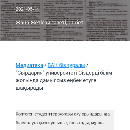
2021-05-14
Жаңа Жетісай газеті, 11 бет
Медиатека
/
БАҚ біз туралы
/
"Сырдария" университеті Сіздерді білім
жолында дамылсыз еңбек етуге
шақырады
Көптеген студенттер жоғары оқу орындарында
білім алуға қызығушылық танытады, мұнда