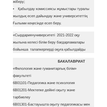
жіберу;
• Қабылдау комиссиясы жұмыстары туралы
жылдық есеп дайындау және университеттің
Ғылыми кеңесінде есеп беру.
«Сырдария»университеті 2021-2022 оқу
жылына келесі білім беру бағдарламалары
бойынша талапкерлерді оқуға қабылдайды
БАКАЛАВРИАТ
«Филология және гуманитарлық білім»
факультеті
6В01101-Педагогика және психология
6В01201-Мектепке дейінгі оқыту және
тәрбиелеу
6В01301-Бастауышта оқыту педагогикасы мен