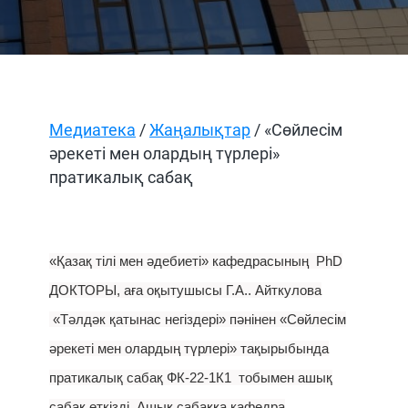
Медиатека
/
Жаңалықтар
/ «Сөйлесім
әрекеті мен олардың түрлері»
пратикалық сабақ
«Қазақ тілі мен әдебиеті» кафедрасының PhD
ДОКТОРЫ, аға оқытушысы Г.А.. Айткулова
«Тәлдәк қатынас негіздері» пәнінен «Сөйлесім
әрекеті мен олардың түрлері» тақырыбында
пратикалық сабақ ФК-22-1К1 тобымен ашық
сабақ өткізді. Ашық сабаққа кафедра