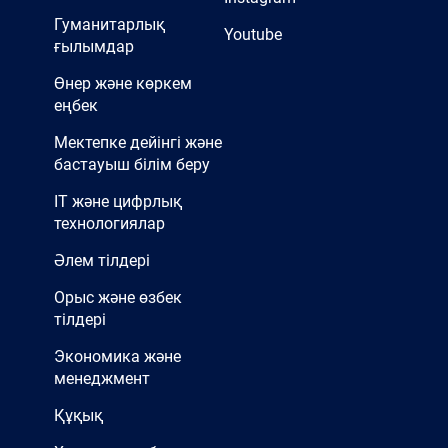
Гуманитарлық
Youtube
ғылымдар
Өнер және көркем
еңбек
Мектепке дейінгі және
бастауыш білім беру
IT және цифрлық
технологиялар
Әлем тілдері
Орыс және өзбек
тілдері
Экономика және
менеджмент
Құқық