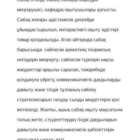
меңгерушісі, кафедра оқытушылары қатысты.
Сабақ жоғары әдістемелік деңгейде
ұйымдастырылып, интерактивті оқыту әдістері
тиімді қолданылды. Атап айтқанда сабақ
барысында сөйлесім әрекетінің теориялық
негіздерін меңгерту; сөйлесім түрлерін нақты
жағдаяттар арқылы саралап, тәжірибеде
қолдануға үйрету, коммуникативтік дағдыларды
дамыту және тілдік тұлғаның сөйлеу
стратегияларын талдау сынды міндеттерге қол
жеткізілді. Жалпы, ашық сабақ оқыту мақсатына
толық жетіп, студенттердің тілдік дағдыларын
дамытуға және коммуникативтік қабілеттерін
арттыруға ықпал етті.