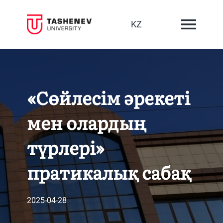
KZ
«Сөйлесім әрекеті
мен олардың
түрлері»
пратикалық сабақ
2025-04-28