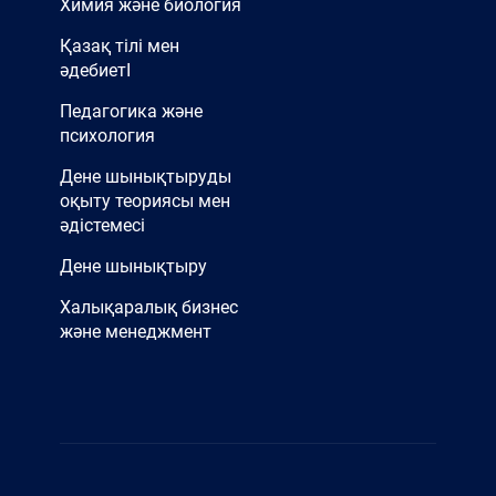
Химия және биология
Қазақ тілі мен
әдебиетІ
Педагогика және
психология
Дене шынықтыруды
оқыту теориясы мен
әдістемесі
Дене шынықтыру
Халықаралық бизнес
және менеджмент