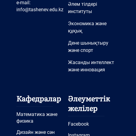
e-mail:
Әлем тілдері
info@tashenev.edu.kz
институты
Экономика және
құқық
Дене шынықтыру
және спорт
Жасанды интеллект
және инновация
Кафедралар
Әлеуметтік
желілер
Математика және
физика
Facebook
Дизайн және сән
Instagram