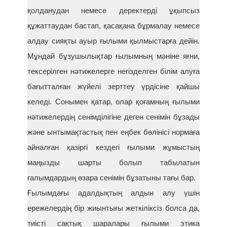
қолданудан немесе деректерді ұқыпсыз
құжаттаудан бастап, қасақана бұрмалау немесе
алдау сияқты ауыр ғылыми қылмыстарға дейін.
Мұндай бұзушылықтар ғылымның мәніне яғни,
тексерілген нәтижелерге негізделген білім алуға
бағытталған жүйелі зерттеу үрдісіне қайшы
келеді. Сонымен қатар, олар қоғамның ғылыми
нәтижелердің сенімділігіне деген сенімін бұзады
және ынтымақтастық пен еңбек бөлінісі нормаға
айналған қазіргі кездегі ғылыми жұмыстың
маңызды шарты болып табылатын
ғалымдардың өзара сенімін бұзатыны тағы бар.
Ғылымдағы адалдықтың алдын алу үшін
ережелердің бір жиынтығы жеткіліксіз болса да,
тиісті сақтық шаралары ғылыми этика