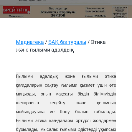
Медиатека
/
БАҚ біз туралы
/ Этика
және ғылыми адалдық
Ғылыми адалдық және ғылыми этика
қағидаларын сақтау ғылыми қызмет үшін өте
маңызды, оның мақсаты біздің біліміміздің
шекарасын кеңейту және қоғамның
мойындауына ие болу болып табылады.
Ғылыми этика қағидалары әртүрлі жолдармен
бұзылады, мысалы: ғылыми әдістерді ұқыпсыз