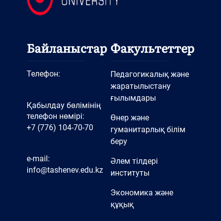
Байланыстар
Факультеттер
Телефон:
Педагогикалық және
жаратылыстану
ғылымдары
Қабылдау бөлімінің
телефон нөмірі:
Өнер және
+7 (776) 104-70-70
гуманитарлық білім
беру
e-mail:
Әлем тілдері
info@tashenev.edu.kz
институты
Экономика және
құқық