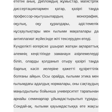
ететіні анық. Дипломдық жұмыстар, магистрлік
диссертациялармен қатар, қазіргі таңда
профессор-оқытушылардың монография,
оқулық, оқу құралдары, әдістемелік
нұсқаулықтары мен ғылыми мақалалары да
антиплагиат жүйесінде жіті тексеруден өтеді.
Күнделікті өзгеріске ұшырап жатқан ақпараттық
әлемнің кеңістігінде заманауи әзірлемелерді
біліп, оларды қолданып отыру қазіргі таңда
барлық кәсіп иелеріне қажетті құзіреттілік
болғаны айқын. Осы орайда, ғылыми этика мен
ғылымдағы адалдық нормалары, оны сақтаудың
маңыздылығы бойынша университет тарапынан
арнайы семинарлар ұйымдастырылып тұрады.
Сондай-ақ, ғылыми қауымдастыққа өте жақсы