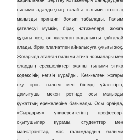
жарияланған. Зерттеу нәтижелерін баяндаудағы
ғылыми адалдықтың талабы ғылыми этостың
маңызды принципі болып табылады. Ғалым
қателесуі мүмкін, бірақ нәтижелерді жоюға
құқығы жоқ, ол жасалған жаңалықты қайталай
алады, бірақ плагиатпен айналысуға құқығы жоқ.
Жоғарыда аталған ғылыми этика нормалары мен
олардың ерекшеліктері жалпы ғылыми этика
кодексінің негізін құрайды. Кез-келген жоғары
оқу орны ғылым мен білімді үйлестіріп,
дамытушы мекен ретінде осы маңызды
құжаттың ережелеріне бағынады. Осы орайда,
«Сырдария» университетінің профессор-
оқытушылар құрамы, студенттер мен
магистранттар, жас ғалымдардың ғылыми