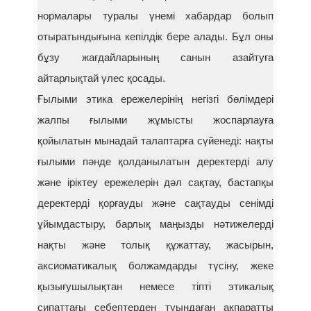
нормалары туралы үнемі хабардар болып
отыратындығына кепілдік бере алады. Бұл оны
бұзу жағдайларының санын азайтуға
айтарлықтай үлес қосады.
Ғылыми этика ережелерінің негізгі бөлімдері
жалпы ғылыми жұмысты жоспарлауға
қойылатын мынадай талаптарға сүйенеді: нақты
ғылыми пәнде қолданылатын деректерді алу
және іріктеу ережелерін дәл сақтау, бастапқы
деректерді қорғауды және сақтауды сенімді
ұйымдастыру, барлық маңызды нәтижелерді
нақты және толық құжаттау, жасырын,
аксиоматикалық болжамдарды түсіну, жеке
қызығушылықтан немесе тіпті этикалық
сипаттағы себептерден туындаған ақпаратты