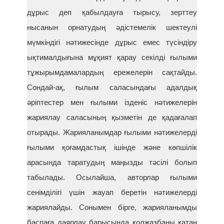
дұрыс деп қабылдауға тырысу, зерттеу
нысанын орнатудың әдістемелік шектеулі
мүмкіндігі нәтижесінде дұрыс емес түсіндіру
ықтималдығына мұқият қарау секілді ғылыми
тұжырымдамалардың ережелерін сақтайды.
Сондай-ақ, ғылым саласындағы адалдық
әріптестер мен ғылыми ізденіс нәтижелерін
жариялау саласының қызметін де қадағалап
отырады. Жарияланымдар ғылыми нәтижелерді
ғылыми қоғамдастық ішінде және көпшілік
арасында таратудың маңызды тәсілі болып
табылады. Осылайша, авторлар ғылыми
сенімділігі үшін жауап беретін нәтижелерді
жариялайды. Сонымен бірге, жарияланымды
баспаға даярлау барысында қолжазбаны қатаң