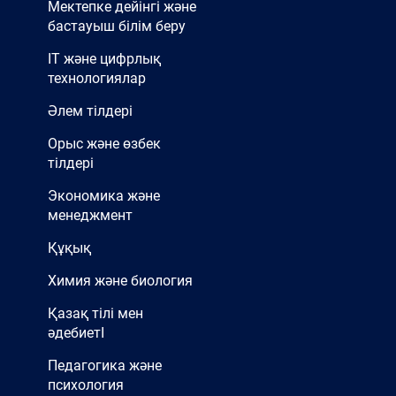
Мектепке дейінгі және
бастауыш білім беру
IT және цифрлық
технологиялар
Әлем тілдері
Орыс және өзбек
тілдері
Экономика және
менеджмент
Құқық
Химия және биология
Қазақ тілі мен
әдебиетІ
Педагогика және
психология