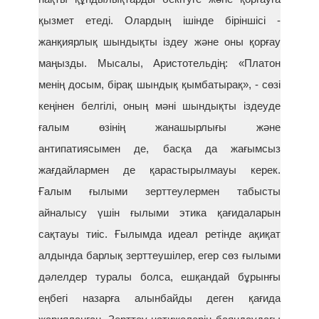
қызмет етеді. Олардың ішінде біріншісі -
жанқиярлық шындықты іздеу және оны қорғау
маңызды. Мысалы, Аристотельдің: «Платон
менің досым, бірақ шындық қымбатырақ», - сөзі
кеңінен белгілі, оның мәні шындықты іздеуде
ғалым өзінің жанашырлығы және
антипатиясымен де, басқа да жағымсыз
жағдайлармен де қарастырылмауы керек.
Ғалым ғылыми зерттеулермен табысты
айналысу үшін ғылыми этика қағидаларын
сақтауы тиіс. Ғылымда идеал ретінде ақиқат
алдында барлық зерттеушілер, егер сөз ғылыми
дәлелдер туралы болса, ешқандай бұрынғы
еңбегі назарға алынбайды деген қағида