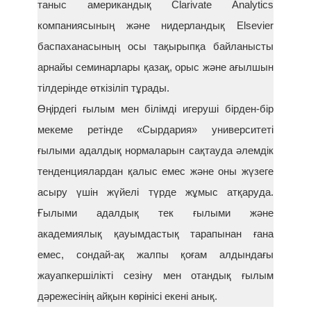
таныс американдық Clarivate Analytics
компаниясының және нидерландық Elsevier
баспаханасының осы тақырыпқа байланысты
арнайы семинарлары қазақ, орыс және ағылшын
тілдерінде өткізіліп тұрады.
Өңірдегі ғылым мен білімді игеруші бірден-бір
мекеме ретінде «Сырдария» университеті
ғылыми адалдық нормаларын сақтауда әлемдік
тенденциялардан қалыс емес және оны жүзеге
асыру үшін жүйелі түрде жұмыс атқаруда.
Ғылыми адалдық тек ғылыми және
академиялық қауымдастық тарапынан ғана
емес, сондай-ақ жалпы қоғам алдындағы
жауапкершілікті сезіну мен отандық ғылым
дәрежесінің айқын көрінісі екені анық.