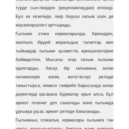
түрде сын-пікірден (рецензиялаудан) өткізеді.
Бұл өз кезегінде, пікір беруші ғалым үшін де
жауапкершілікті арттырады.
Ғылыми этика нормаларында, біріншіден,
жалпыға бірдей моральдық талаптар мен
тыйымдар ғылыми қызметтің ерекшеліктеріне
бейімделген. Мысалы егер ғалым ғылыми
идеяларды, басқа бір ғалымның алған
нәтижелерін өзінің жетістіктері ретінде
таныстырса, немесе тәжірибе барысында алған
деректерді қасақана бұрмалау орын алса, бұл
әрекет плагиат деп саналады және ғылымда
ұрлыққа ұқсас әрекет ретінде бағаланады.
Ғылымның этикалық нормалары ғылымға тән
нақты құндылықтарды бекітуге және қорғауға