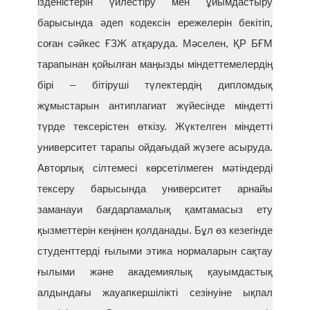
ізденістерін үйлестіру мен ұйымдастыру
барысында әдеп кодексін ережелерін бекітіп,
соған сәйкес ҒЗЖ атқаруда. Мәселен, ҚР БҒМ
тарапынан қойылған маңызды міндеттемелердің
бірі – бітіруші түлектердің дипломдық
жұмыстарын антиплагиат жүйесінде міндетті
түрде тексерістен өткізу. Жүктелген міндетті
университет тарапы ойдағыдай жүзеге асыруда.
Авторлық сілтемесі көрсетілмеген мәтіндерді
тексеру барысында университет арнайы
заманауи бағдарламалық қамтамасыз ету
қызметтерін кеңінен қолданады. Бұл өз кезегінде
студенттерді ғылыми этика нормаларын сақтау
ғылыми және академиялық қауымдастық
алдындағы жауапкершілікті сезінуіне ықпал