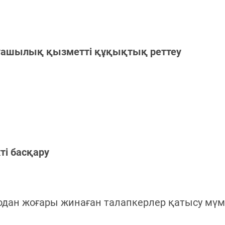
уашылық қызметті құқықтық реттеу
ті басқару
 одан жоғары жинаған талапкерлер қатысу мүмк