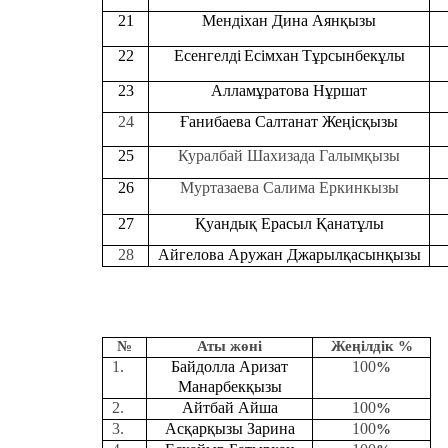
21
Мендіхан Дина Аянқызы
22
Есенгелді
Есімхан
Тұрсынбекұлы
23
Алламұратова Нұршат
24
Ғанибаева Салтанат Жеңісқызы
25
Куралбай Шахизада Галымқызы
26
Муртазаева Салима Еркинкызы
27
Қуандық Ерасыл Қанатұлы
28
Айгелова Аружан Джарылқасынқызы
№
Аты жөні
Жеңілдік %
1.
Байдолла Аризат
100
%
Манарбекқызы
2.
Айтбай Айша
100
%
3.
Асқарқызы Зарина
100
%