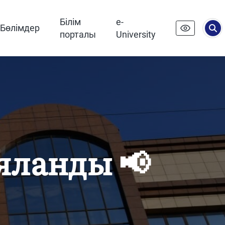
Білім
e-
Бөлімдер
порталы
University
ияланды 📢