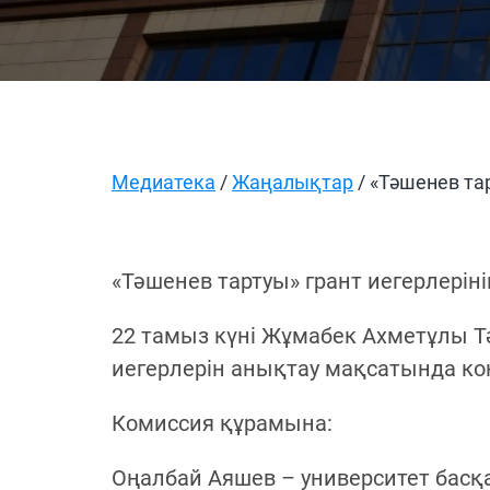
Медиатека
/
Жаңалықтар
/ «Тәшенев тар
«Тәшенев тартуы» грант иегерлерін
22 тамыз күні Жұмабек Ахметұлы Т
иегерлерін анықтау мақсатында ко
Комиссия құрамына:
Оңалбай Аяшев – университет басқ