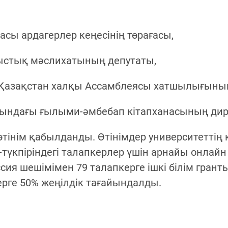
сы ардагерлер кеңесінің төрағасы,
лыстық мәслихатының депутаты,
Қазақстан халқы Ассамблеясы хатшылығының 
ындағы ғылыми-әмбебап кітапханасының дире
 өтінім қабылданды. Өтінімдер университетті
ір-түкпіріндегі талапкерлер үшін арнайы онлай
ия шешімімен 79 талапкерге ішкі білім гранты 
рге 50% жеңілдік тағайындалды.