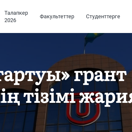
Талапкер
Факультеттер
Студенттерге
2026
тартуы» грант
ің тізімі жар