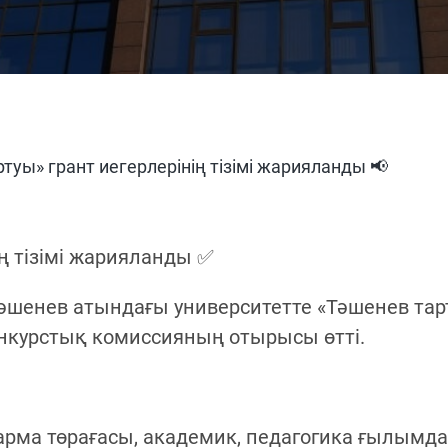
туы» грант иегерлерінің тізімі жарияланды 📢
ің тізімі жарияланды ✅
әшенев атындағы университетте «Тәшенев тар
нкурстық комиссияның отырысы өтті.
арма төрағасы, академик, педагогика ғылымд