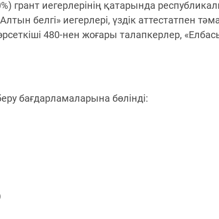
0%) грант иегерлерінің қатарында республик
тын белгі» иегерлері, үздік аттестатпен тәм
рсеткіші 480-нен жоғары талапкерлер, «Елбасы
 беру бағдарламаларына бөлінді:
)