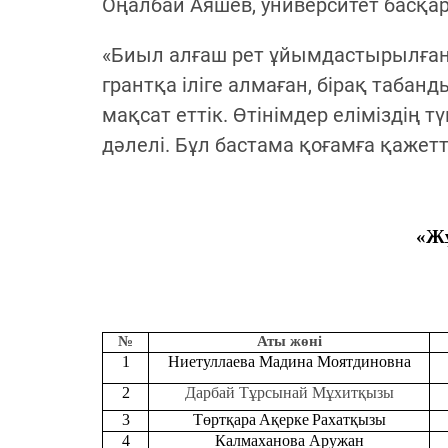
Оңалбай Аяшев, университет басқар
«Биыл алғаш рет ұйымдастырылған «
грантқа іліге алмаған, бірақ таба
мақсат еттік. Өтінімдер еліміздің 
дәлелі. Бұл бастама қоғамға қажетт
«
Ж
№
Аты жөні
1
Ниетуллаева Мадина Моятдиновна
2
Дарбай Тұрсынай Мұхитқызы
3
Төртқара
Ақерке
Рахатқызы
4
Калмаханова Аружан