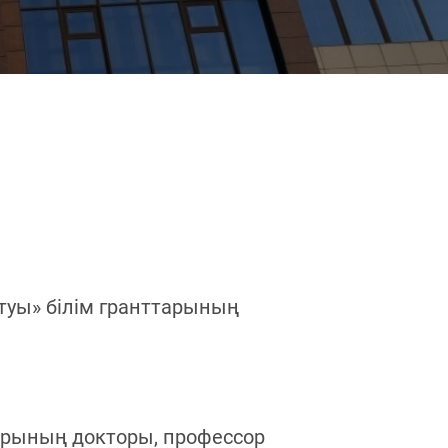
туы» білім гранттарының
арының докторы, профессор