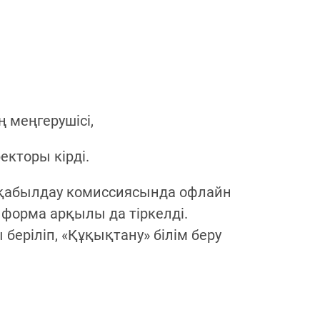
меңгерушісі,
кторы кірді.
ң қабылдау комиссиясында офлайн
н форма арқылы да тіркелді.
беріліп, «Құқықтану» білім беру