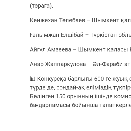
(төраға),
Кенжехан Төлебаев – Шымкент қала
Ғалымжан Елшібай – Түркістан об
Айгүл Амзеева – Шымкент қаласы 
Анар Жаппаркулова – Әл-Фараби ат
📊 Конкурсқа барлығы 600-ге жуық
түрде де, сондай-ақ еліміздің түкп
Бөлінген 150 орынның ішінде комисс
бағдарламасы бойынша талапкерле