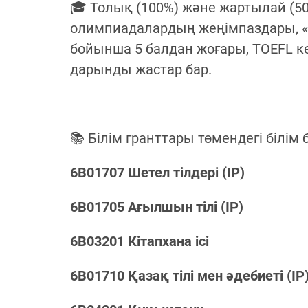
🎓 Толық (100%) және жартылай (5
олимпиадалардың жеңімпаздары, «Ал
бойынша 5 балдан жоғары, TOEFL кө
дарынды жастар бар.
📚 Білім гранттары төмендегі білім
6B01707 Шетел тілдері (IP)
6B01705 Ағылшын тілі (IP)
6B03201 Кітапхана ісі
6B01710 Қазақ тілі мен әдебиеті (IP