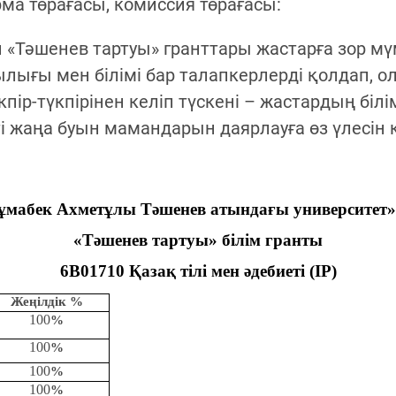
ма төрағасы, комиссия төрағасы:
Тәшенев тартуы» гранттары жастарға зор мүмк
ндылығы мен білімі бар талапкерлерді қолдап,
түкпір-түкпірінен келіп түскені – жастардың б
і жаңа буын мамандарын даярлауға өз үлесін қ
ұмабек Ахметұлы Тәшенев атындағы университет
«Тәшенев тартуы» білім гранты
6В01710 Қазақ тілі мен әдебиеті (IP)
Жеңілдік %
100
%
100
%
100
%
100
%