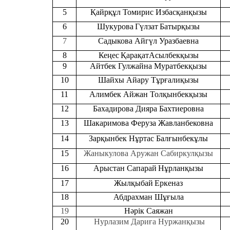
5
Қайрқұл Томирис Избасқанқызы
6
Шукурова
Гүлзат
Батырқызы
7
Садыкова Айгүл Уразбаевна
8
Кеңес
ҚарақатАсылбекқызы
9
Айтбек Гулжайна Муратбекқызы
10
Шайхы Айару Тұрғалиқызы
11
Алимбек Айжан Толқынбекқызы
12
Бахадирова Дияра Бахтиеровна
13
Шакаримова Феруза Жавланбековна
14
Зарқынбек Нұртас Балғынбекұлы
15
Жаныкулова Аружан Сабиркулқызы
16
Арыстан Сапарай
Нұрланқызы
17
Жылқыбай
Еркеназ
18
Абдрахман Шұғыла
19
Нәрік Саяжан
20
Нурлазим Дариға Нуржанқызы