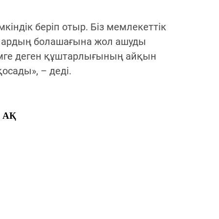
індік беріп отыр. Біз мемлекеттік
 олардың болашағына жол ашуды
ілімге деген құштарлығының айқын
осады», – деді.
» АҚ