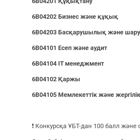
6B04201 Құқықтану
6B04202 Бизнес және құқық
6B04203 Басқарушылық және шар
6B04101 Есеп және аудит
6B04104 IT менеджмент
6B04102 Қаржы
6B04105 Мемлекеттік және жергілік
❗ Конкурсқа ҰБТ-дан 100 балл және