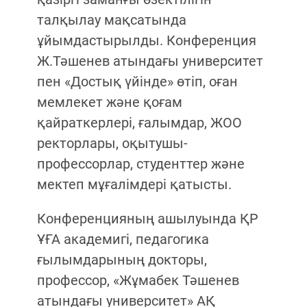
талқылау мақсатында
ұйымдастырылды. Конференция
Ж.Тәшенев атындағы университет
пен «Достық үйінде» өтіп, оған
мемлекет және қоғам
қайраткерлері, ғалымдар, ЖОО
ректорлары, оқытушы-
профессорлар, студенттер және
мектеп мұғалімдері қатысты.
Конференцияның ашылуында ҚР
ҰҒА академигі, педагогика
ғылымдарының докторы,
профессор, «Жұмабек Тәшенев
атындағы университет» АҚ