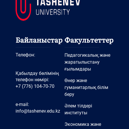
Байланыстар
Факультеттер
Телефон:
Педагогикалық және
жаратылыстану
ғылымдары
Қабылдау бөлімінің
телефон нөмірі:
Өнер және
+7 (776) 104-70-70
гуманитарлық білім
беру
e-mail:
Әлем тілдері
info@tashenev.edu.kz
институты
Экономика және