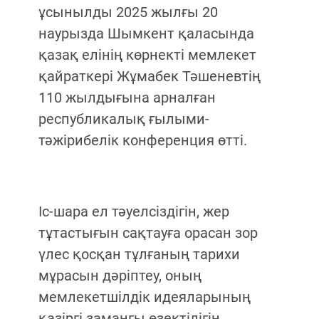
ұсынылды 2025 жылғы 20
наурызда Шымкент қаласында
қазақ елінің көрнекті мемлекет
қайраткері Жұмабек Тәшеневтің
110 жылдығына арналған
республикалық ғылыми-
тәжірибелік конференция өтті.
Іс-шара ел тәуелсіздігін, жер
тұтастығын сақтауға орасан зор
үлес қосқан тұлғаның тарихи
мұрасын дәріптеу, оның
мемлекетшілдік идеяларының
қазіргі заманғы өзектілігін