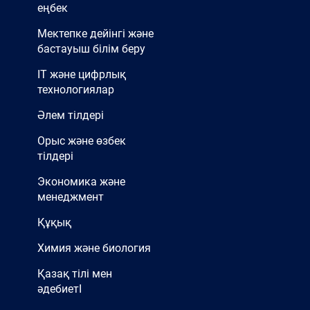
еңбек
Мектепке дейінгі және
бастауыш білім беру
IT және цифрлық
технологиялар
Әлем тілдері
Орыс және өзбек
тілдері
Экономика және
менеджмент
Құқық
Химия және биология
Қазақ тілі мен
әдебиетІ