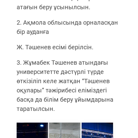
атағын беру ұсынылсын.
2. Ақмола облысында орналасқан
бір ауданға
Ж. Тәшенев есімі берілсін.
3. Жұмабек Тәшенев атындағы
университетте дәстүрлі түрде
өткізіліп келе жатқан “Тәшенев
оқулары” тәжірибесі еліміздегі
басқа да білім беру ұйымдарына
таратылсын.