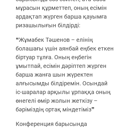
мұрасын құрметтеп, оның есімін
ардақтап жүрген барша қауымға
ризашылығын білдірді:
❝Жұмабек Тәшенов – елінің
болашағы үшін аянбай еңбек еткен
біртуар тұлға. Оның еңбегін
ұмытпай, есімін дәріптеп жүрген
барша жанға шын жүректен
алғысымды білдіремін. Осындай
іс-шаралар арқылы ұрпаққа оның
өнегелі өмір жолын жеткізу –
бәріміздің ортақ міндетіміз❞
Конференция барысында