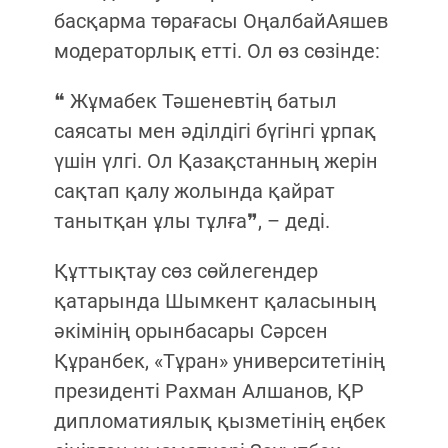
басқарма төрағасы ОңалбайАяшев
модераторлық етті. Ол өз сөзінде:
❝ Жұмабек Тәшеневтің батыл
саясаты мен әділдігі бүгінгі ұрпақ
үшін үлгі. Ол Қазақстанның жерін
сақтап қалу жолында қайрат
танытқан ұлы тұлға❞, – деді.
Құттықтау сөз сөйлегендер
қатарында Шымкент қаласының
әкімінің орынбасары Сәрсен
Құранбек, «Тұран» университетінің
президенті Рахман Алшанов, ҚР
дипломатиялық қызметінің еңбек