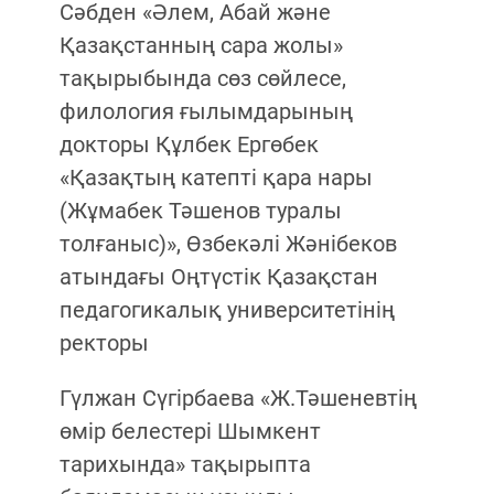
Сәбден «Әлем, Абай және
Қазақстанның сара жолы»
тақырыбында сөз сөйлесе,
филология ғылымдарының
докторы Құлбек Ергөбек
«Қазақтың катепті қара нары
(Жұмабек Тәшенов туралы
толғаныс)», Өзбекәлі Жәнібеков
атындағы Оңтүстік Қазақстан
педагогикалық университетінің
ректоры
Гүлжан Сүгірбаева «Ж.Тәшеневтің
өмір белестері Шымкент
тарихында» тақырыпта