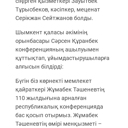
сіңірген қызметкері Зауытбек
Тұрысбеков, кәсіпкер, меценат
Серікжан Сейтжанов болды.
Шымкент қаласы әкімінің
орынбасары Сәрсен Құранбек
конференцияның ашылуымен
құттықтап, ұйымдастырушыларға
алғысын білдірді:
Бүгін біз көрнекті мемлекет
қайраткері Жұмабек Тәшеневтің
110 жылдығына арналған
республикалық конференцияда
бас қосып отырмыз. Жұмабек
Тәшеневтің өмірі менқызметі –