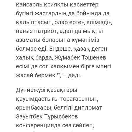
қайсарлықсияқты қасиеттер
бүгінгі жастардың да бойында да
қалыптасып, олар ертең еліміздің
нағыз патриот, адал да мықты
азаматы боларына күмәніміз
болмас еді. Ендеше, қазақ деген
халық барда, Жұмабек Тәшенев
есімі де сол халқымен бірге мәңгі
жасай бермек.❞, – деді.
Дүниежүзі қазақтары
қауымдастығы төрағасының
орынбасары, белгілі дипломат
Зауытбек Тұрысбеков
конференцияда сөз сөйлеп,