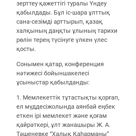
зерттеу қажеттігі туралы Үндеу
қабылдады. Бұл іс-шара ұлттық
сана-сезімді арттырып, қазақ
халқының даңқты ұлының тарихи
рөлін терең түсінуге үлкен үлес
қосты.
Сонымен қатар, конференция
нәтижесі бойыншакелесі
ұсыныстар қабылданды:
1. Мемлекеттік тұтастықты қорғап,
ел мүддесіжолында аянбай еңбек
еткен ірі мемлекет және қоғам
қайраткері, ұлт жанашыры Ж. А.
Тәшеневке “Халық Қаһарманы”