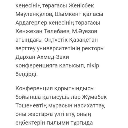
кеңесінің төрағасы Жеңісбек
Мәуленқұлов, Шымкент қаласы
Ардагерлер кеңесінің төрағасы
Кенжехан Төлебаев, М.Әуезов
атындағы Оңтүстік Қазақстан
зерттеу университетінің ректоры
Дархан Ахмед-Заки
конференцияға қатысып, пікір
білдірді.
Конференция қорытындысы
бойынша қатысушылар Жұмабек
Тәшеневтің мұрасын насихаттау,
оны жастарға үлгі ету, оның
еңбектерін ғылыми тұрғыда