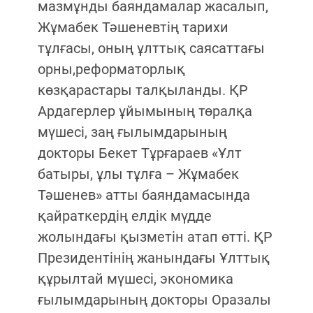
мазмұнды баяндамалар жасалып,
Жұмабек Тәшеневтің тарихи
тұлғасы, оның ұлттық саясаттағы
орны,реформаторлық
көзқарастары талқыланды. ҚР
Ардагерлер ұйымының төралқа
мүшесі, заң ғылымдарының
докторы Бекет Тұрғараев «Ұлт
батыры, ұлы тұлға – Жұмабек
Тәшенев» атты баяндамасында
қайраткердің елдік мүдде
жолындағы қызметін атап өтті. ҚР
Президентінің жанындағы Ұлттық
құрылтай мүшесі, экономика
ғылымдарының докторы Оразалы