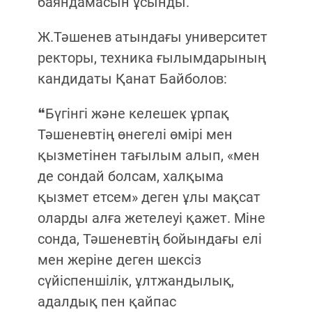
баяндамасын ұсынды.
Ж.Тәшенев атындағы университет
ректоры, техника ғылымдарының
кандидаты Қанат Байболов:
❝Бүгінгі және келешек ұрпақ
Тәшеневтің өнегелі өмірі мен
қызметінен тағылым алып, «мен
де сондай болсам, халқыма
қызмет етсем» деген ұлы мақсат
оларды алға жетелеуі қажет. Міне
сонда, Тәшеневтің бойындағы елі
мен жеріне деген шексіз
сүйіспеншілік, ұлтжандылық,
адалдық пен қайпас