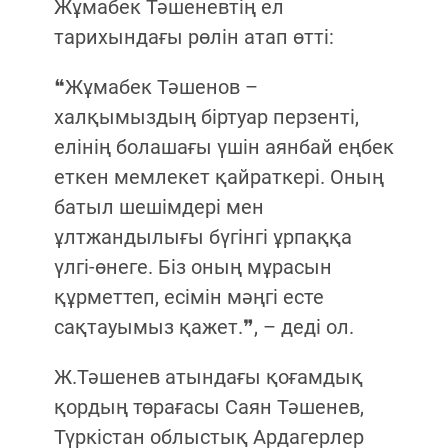
Жұмабек Тәшеневтің ел
тарихындағы рөлін атап өтті:
❝Жұмабек Тәшенов –
халқымыздың біртуар перзенті,
елінің болашағы үшін аянбай еңбек
еткен мемлекет қайраткері. Оның
батыл шешімдері мен
ұлтжандылығы бүгінгі ұрпаққа
үлгі-өнеге. Біз оның мұрасын
құрметтеп, есімін мәңгі есте
сақтауымыз қажет.❞, – деді ол.
Ж.Тәшенев атындағы қоғамдық
қордың төрағасы Саян Тәшенев,
Түркістан облыстық Ардагерлер