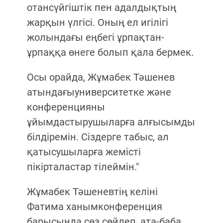
отансүйгіштік пен адалдықтың
жарқын үлгісі. Оның ел игілігі
жолындағы еңбегі ұрпақтан-
ұрпаққа өнеге болып қала бермек.
Осы орайда, Жұмабек Тәшенев
атындағыуниверситетке және
конференцияны
ұйымдастырушыларға алғысымды
білдіремін. Сіздерге табыс, ал
қатысушыларға жемісті
пікірталастар тілеймін."
Жұмабек Тәшеневтің келіні
Фатима ханымконференция
барысында сөз сөйлеп, ата-баба