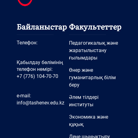
Байланыстар
Факультеттер
Телефон:
Педагогикалық және
жаратылыстану
ғылымдары
Қабылдау бөлімінің
телефон нөмірі:
Өнер және
+7 (776) 104-70-70
гуманитарлық білім
беру
e-mail:
Әлем тілдері
info@tashenev.edu.kz
институты
Экономика және
құқық
Дене шынықтыру