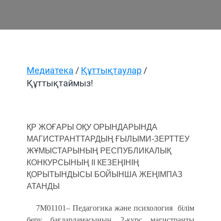
Медиатека
/
Құттықтаулар
/
Құттықтаймыз!
ҚР ЖОҒАРЫ ОҚУ ОРЫНДАРЫНДА
МАГИСТРАНТТАРДЫҢ
ҒЫЛЫМИ-ЗЕРТТЕУ
ЖҰМЫСТАРЫНЫҢ РЕСПУБЛИКАЛЫҚ
КОНКУРСЫНЫҢ ІІ КЕЗЕҢІНІҢ
ҚОРЫТЫНДЫСЫ
БОЙЫНША ЖЕҢІМПАЗ
АТАНДЫ
7М01101– Педагогика және психология
білім
беру бағдарламасының 2-курс магистранты