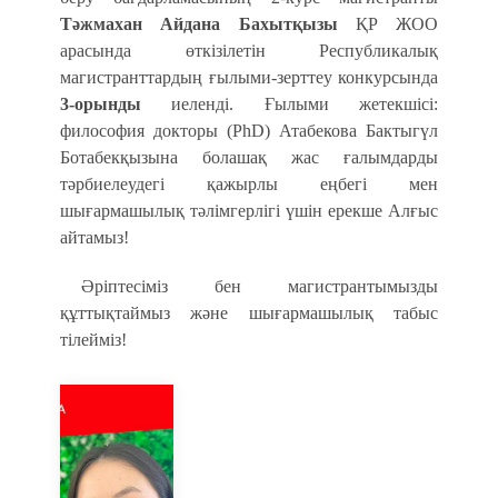
Тәжмахан Айдана Бахытқызы
ҚР ЖОО
арасында өткізілетін Республикалық
магистранттардың ғылыми-зерттеу конкурсында
3-орынды
иеленді. Ғылыми жетекшісі:
философия докторы (PhD) Атабекова Бактыгүл
Ботабекқызына болашақ жас ғалымдарды
тәрбиелеудегі қажырлы еңбегі мен
шығармашылық тәлімгерлігі үшін ерекше Алғыс
айтамыз!
Әріптесіміз бен магистрантымызды
құттықтаймыз және шығармашылық табыс
тілейміз!