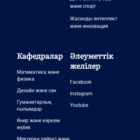
және спорт
Жасанды интеллект
және инновация
Кафедралар
Әлеуметтік
желілер
Математика және
физика
Facebook
Дизайн және сән
Instagram
Гуманитарлық
Youtube
ғылымдар
Өнер және көркем
еңбек
Мектепке дейінгі және