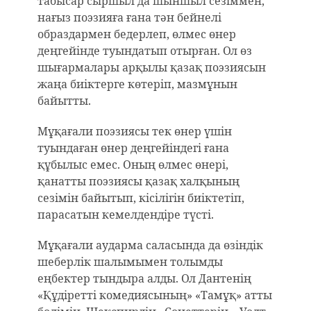
табысар сыршыл да шыншыл сезіммен,
нағыз поэзияға ғана тән бейнелі
образдармен бедерлеп, өлмес өнер
деңгейінде туындатып отырған. Ол өз
шығармалары арқылы қазақ поэзиясын
жаңа биіктерге көтеріп, мазмұнын
байытты.
Мұқағали поэзиясы тек өнер үшін
туындаған өнер деңгейіндегі ғана
құбылыс емес. Оның өлмес өнері,
қанатты поэзиясы қазақ халқының
сезімін байытып, кісілігін биіктетіп,
парасатын кемелдендіре түсті.
Мұқағали аударма саласында да өзіндік
шеберлік шалымымен толымды
еңбектер тындыра алды. Ол Дантенің
«Құдіретті комедиясының» «Тамұқ» атты