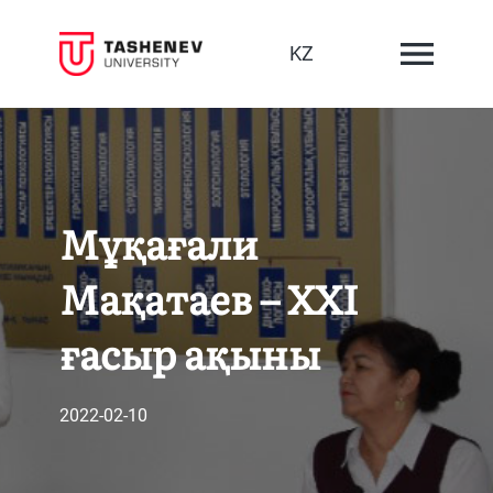
KZ
Мұқағали
Мақатаев – XXI
ғасыр ақыны
2022-02-10