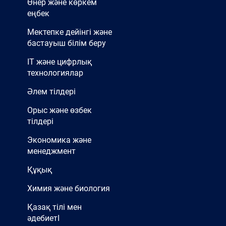
Өнер және көркем
еңбек
Мектепке дейінгі және
бастауыш білім беру
IT және цифрлық
технологиялар
Әлем тілдері
Орыс және өзбек
тілдері
Экономика және
менеджмент
Құқық
Химия және биология
Қазақ тілі мен
әдебиетІ