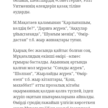
бөлімін, Шекспирдің «Сонеттерін», Уолт
Уитменнің өлеңдерін қазақ тіліне
аударды.
М.Мақатаев қаламынан "Қарлығашым,
келдің бе?", "Дариға жүрек", "Аққулар
ұйықтағанда", "Шуағым менің", "Өмір-
дастан" т.б. жыр жинақтары туған.
Қырық бес жасында қайтыс болған соң,
Мұқағалидың екінші өмірі - өлмес
ғұмыры басталды. Ақынның артында
қалған мол мұрасы: "Соғады жүрек",
"Шолпан", "Жырлайды жүрек", "Өмір-
өзен" т.б. жыр кітаптары, "Қош,
махаббат!" атты прозалық кітабы
оқырманның қолдан-қолға түспей, іздеп
жүріп оқитын шығармаларына айналды.
Өмірді сүюдің ғажайып үлгісін көрсеткен