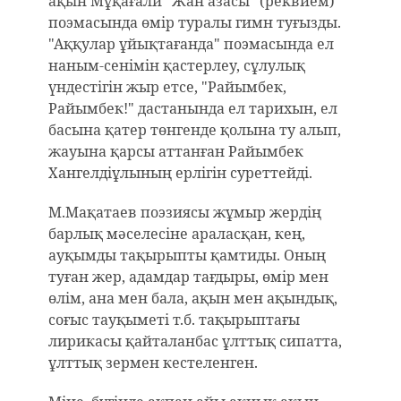
ақын Мұқағали "Жан азасы" (реквием)
поэмасында өмір туралы гимн туғызды.
"Аққулар ұйықтағанда" поэмасында ел
наным-сенімін қастерлеу, сұлулық
үндестігін жыр етсе, "Райымбек,
Райымбек!" дастанында ел тарихын, ел
басына қатер төнгенде қолына ту алып,
жауына қарсы аттанған Райымбек
Хангелдіұлының ерлігін суреттейді.
М.Мақатаев поэзиясы жұмыр жердің
барлық мәселесіне араласқан, кең,
ауқымды тақырыпты қамтиды. Оның
туған жер, адамдар тағдыры, өмір мен
өлім, ана мен бала, ақын мен ақындық,
соғыс тауқыметі т.б. тақырыптағы
лирикасы қайталанбас ұлттық сипатта,
ұлттық зермен кестеленген.