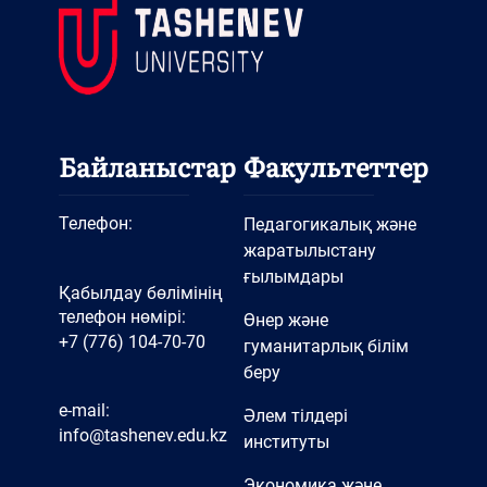
Байланыстар
Факультеттер
Телефон:
Педагогикалық және
жаратылыстану
ғылымдары
Қабылдау бөлімінің
телефон нөмірі:
Өнер және
+7 (776) 104-70-70
гуманитарлық білім
беру
e-mail:
Әлем тілдері
info@tashenev.edu.kz
институты
Экономика және