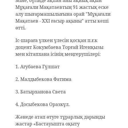
Міне, бүгінде ақпан айы ақиық ақын
Мұқағали Мақатаевтың 91 жастық еске
алу шығармашылығына орай "Мұқағали
Мақатаев - ХХІ ғасыр ақыны" атты кеші
өтті.
Іс-шараға үлкен үлесін қосқан п.ғ.к
доцент Кокумбаева Торғай Игенқызы
мен кітапхана ісінің меңгерушілері:
1. Агубаева Гүлшат
2. Малдыбекова Фатима
3. Батырханова Света
4. Досыбекова Оразкүл.
Жәнеде атап өтуге тұрарлық дарынды
жастар «Бастауышта оқыту