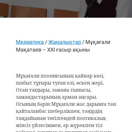
Медиатека
/
Жаңалықтар
/ Мұқағали
Мақатаев – XXI ғасыр ақыны
Мұқағали поэзиясының қайнар көзі,
шабыт тұғыры туған елі, өскен жері,
Отан тағдыры, замана тынысы,
замандастарының арман аңсары.
Осының бәрін Мұқағали жас дарынға тән
қайталанбас шеберлікпен, тәңірдің
таңдайынан төгілгендей поэтикалық
мінсіз үйлесіммен, әр жүрекпен тіл