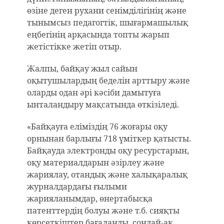
өзіне деген рухани сенімділігінің және
тынымсыз педагогтік, шығармашылық
еңбегінің арқасында топты жарып
жетістікке жетіп отыр.
Жалпы, байқау жыл сайын
оқытушылардың беделін арттыру және
оларды одан әрі кәсіби дамытуға
ынталандыру мақсатында өткізіледі.
«Байқауға еліміздің 76 жоғары оқу
орнынан барлығы 718 үміткер қатысты.
Байқауда электронды оқу ресурстарын,
оқу материалдарын әзірлеу және
жариялау, отандық және халықаралық
журналдардағы ғылыми
жарияланымдар, өнертабысқа
патенттердің болуы және т.б. сияқты
көрсеткіштер бағаланды, сондай-ақ