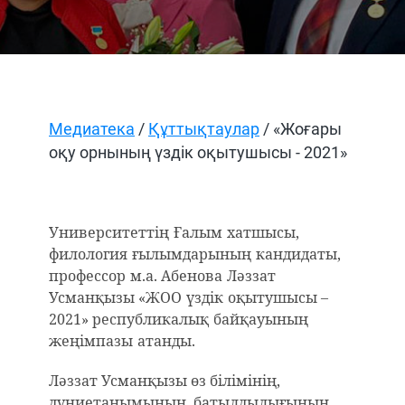
Медиатека
/
Құттықтаулар
/ «Жоғары
оқу орнының үздік оқытушысы - 2021»
Университеттің
Ғалым
хатшысы
,
филология
ғылымдарының
кандидаты
,
профессор
м
.
а
.
Абенова
Ләззат
Усманқызы
«
ЖОО
үздік
оқытушысы
–
2021»
республикалық
байқауының
жеңімпазы
атанды
.
Ләззат Усманқызы өз білімінің,
дүниетанымының, батылдылығының,