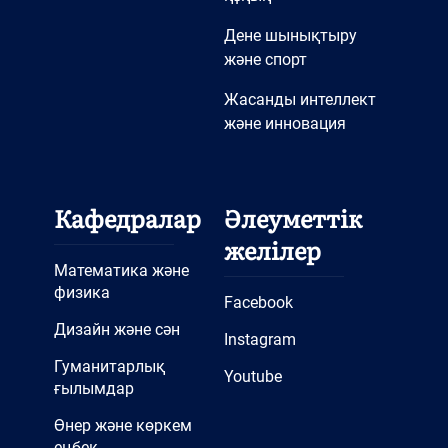
Дене шынықтыру
және спорт
Жасанды интеллект
және инновация
Кафедралар
Әлеуметтік
желілер
Математика және
физика
Facebook
Дизайн және сән
Instagram
Гуманитарлық
Youtube
ғылымдар
Өнер және көркем
еңбек