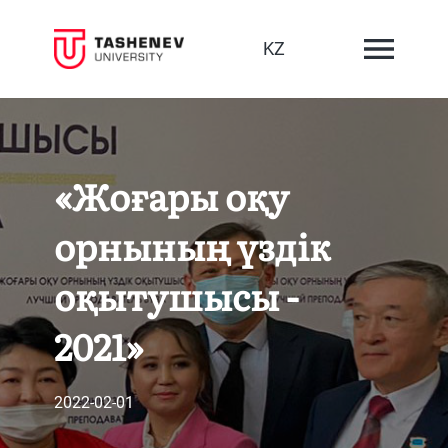
KZ
«Жоғары оқу
орнының үздік
оқытушысы -
2021»
2022-02-01