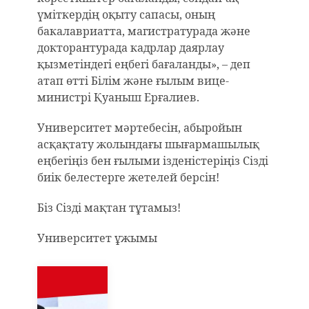
үміткердің оқыту сапасы, оның
бакалавриатта, магистратурада және
докторантурада кадрлар даярлау
қызметіндегі еңбегі бағаланды», – деп
атап өтті Білім және ғылым вице-
министрі Қуаныш Ерғалиев.
Университет мәртебесін, абыройын
асқақтату жолындағы шығармашылық
еңбегіңіз бен ғылыми ізденістеріңіз Сізді
биік белестерге жетелей берсін!
Біз Сізді мақтан тұтамыз!
Университет ұжымы