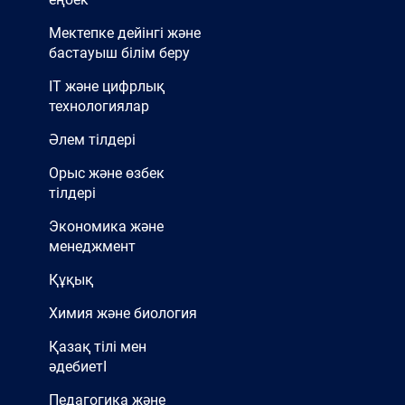
Мектепке дейінгі және
бастауыш білім беру
IT және цифрлық
технологиялар
Әлем тілдері
Орыс және өзбек
тілдері
Экономика және
менеджмент
Құқық
Химия және биология
Қазақ тілі мен
әдебиетІ
Педагогика және