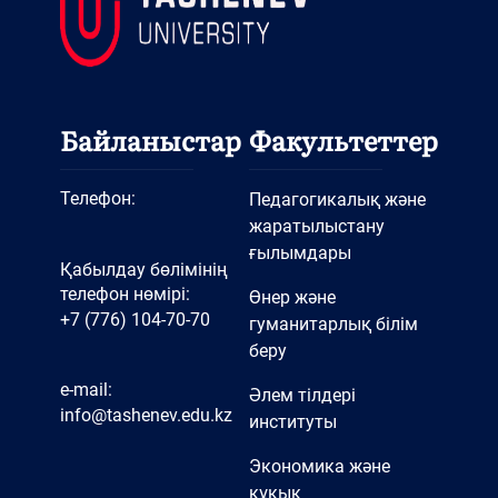
Байланыстар
Факультеттер
Телефон:
Педагогикалық және
жаратылыстану
ғылымдары
Қабылдау бөлімінің
телефон нөмірі:
Өнер және
+7 (776) 104-70-70
гуманитарлық білім
беру
e-mail:
Әлем тілдері
info@tashenev.edu.kz
институты
Экономика және
құқық