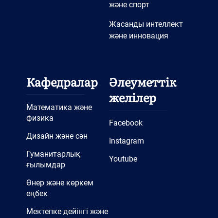
және спорт
Жасанды интеллект
және инновация
Кафедралар
Әлеуметтік
желілер
Математика және
физика
Facebook
Дизайн және сән
Instagram
Гуманитарлық
Youtube
ғылымдар
Өнер және көркем
еңбек
Мектепке дейінгі және