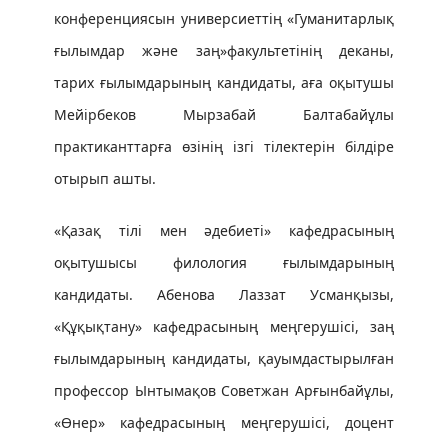
конференциясын универсиеттің «Гуманитарлық
ғылымдар және заң»факультетінің деканы,
тарих ғылымдарының кандидаты, аға оқытушы
Мейірбеков Мырзабай Балтабайұлы
практиканттарға өзінің ізгі тілектерін білдіре
отырып ашты.
«Қазақ тілі мен әдебиеті» кафедрасының
оқытушысы филология ғылымдарының
кандидаты. Абенова Лаззат Усманқызы,
«Құқықтану» кафедрасының меңгерушісі, заң
ғылымдарының кандидаты, қауымдастырылған
профессор Ынтымақов Советжан Арғынбайұлы,
«Өнер» кафедрасының меңгерушісі, доцент