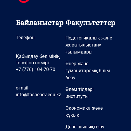
Байланыстар
Факультеттер
Телефон:
Педагогикалық және
жаратылыстану
ғылымдары
Қабылдау бөлімінің
телефон нөмірі:
Өнер және
+7 (776) 104-70-70
гуманитарлық білім
беру
e-mail:
Әлем тілдері
info@tashenev.edu.kz
институты
Экономика және
құқық
Дене шынықтыру