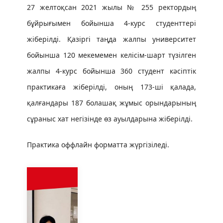
27 желтоқсан 2021 жылы № 255 ректордың
бұйрығымен бойынша 4-курс студенттері
жіберілді. Қазіргі таңда жалпы университет
бойынша 120 мекемемен келісім-шарт түзілген
жалпы 4-курс бойынша 360 студент кәсіптік
практикаға жіберілді,
оның 173-ші қалада,
қалғандары 187 болашақ жұмыс орындарының
сұраныс хат негізінде өз ауылдарына жіберілді.
Практика оффлайн форматта жүргізіледі.