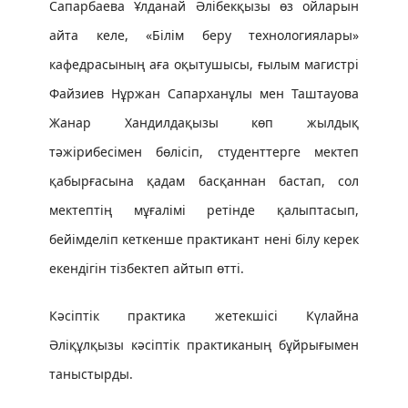
Сапарбаева Ұлданай Әлібекқызы өз ойларын
айта келе, «Білім беру технологиялары»
кафедрасының аға оқытушысы, ғылым магистрі
Файзиев Нұржан Сапарханұлы мен Таштауова
Жанар Хандилдақызы көп жылдық
тәжірибесімен бөлісіп, студенттерге мектеп
қабырғасына қадам басқаннан бастап, сол
мектептің мұғалімі ретінде қалыптасып,
бейімделіп кеткенше практикант нені білу керек
екендігін тізбектеп айтып өтті.
Кәсіптік практика жетекшісі Күлайна
Әліқұлқызы кәсіптік практиканың бұйрығымен
таныстырды.