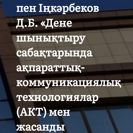
пен Іңкәрбеков
Д.Б. «Дене
шынықтыру
сабақтарында
ақпараттық-
коммуникациялық
технологиялар
(АКТ) мен
жасанды