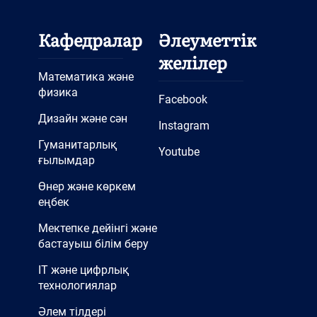
Кафедралар
Әлеуметтік
желілер
Математика және
физика
Facebook
Дизайн және сән
Instagram
Гуманитарлық
Youtube
ғылымдар
Өнер және көркем
еңбек
Мектепке дейінгі және
бастауыш білім беру
IT және цифрлық
технологиялар
Әлем тілдері