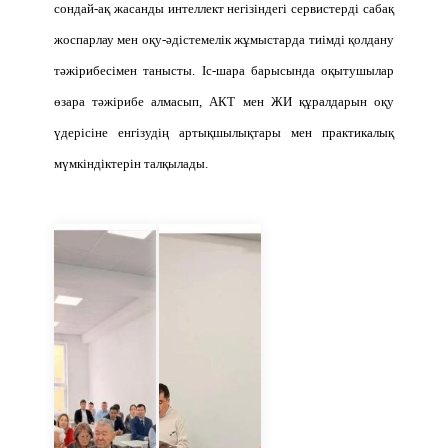
сондай-ақ жасанды интеллект негізіндегі сервистерді сабақ
жоспарлау мен оқу-әдістемелік жұмыстарда тиімді қолдану
тәжірибесімен танысты. Іс-шара барысында оқытушылар
өзара тәжірибе алмасып, АКТ мен ЖИ құралдарын оқу
үдерісіне енгізудің артықшылықтары мен практикалық
мүмкіндіктерін талқылады.