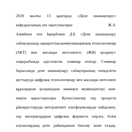
2026 жылғы 15 қаңтарда «Дене шынықтыру»
кафедрасының аға оқытушылары Ж.А.
Азимбаев пен Іңкәрбеков Д.Б. «Дене шынықтыру
сабақтарында ақпараттық-коммуникациялық технологиялар
(АКТ) мен жасанды интеллектті (ЖИ) қолдану»
тақырыбында әдістемелік семинар өткізді. Семинар
барысында дене шынықтыру сабақтарының тиімділігін
арттыруда цифрлық технологиялар мен жасанды интеллект
құралдарын қолданудың заманауи мүмкіндіктері жан-
жақты қарастырылды. Қатысушылар оқу процесін
ұйымдастыруда интерактивті платформаларды пайдалану,
оқу материалдарын цифрлық форматта әзірлеу, білім
алушылардың дене дайындығын бағалау және талдау,