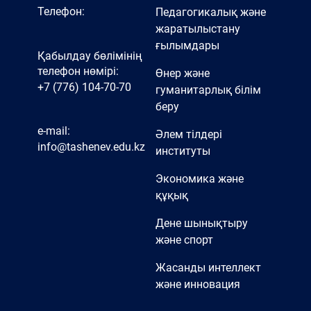
Телефон:
Педагогикалық және
жаратылыстану
ғылымдары
Қабылдау бөлімінің
телефон нөмірі:
Өнер және
+7 (776) 104-70-70
гуманитарлық білім
беру
e-mail:
Әлем тілдері
info@tashenev.edu.kz
институты
Экономика және
құқық
Дене шынықтыру
және спорт
Жасанды интеллект
және инновация