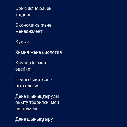
Орыс және өзбек
тілдері
Экономика және
менеджмент
Құқық
Химия және биология
Қазақ тілі мен
әдебиетІ
Педагогика және
психология
Дене шынықтыруды
оқыту теориясы мен
әдістемесі
Дене шынықтыру