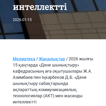
интеллектті
2026-01-15
Медиатека
/
Жаңалықтар
/ 2026 жылғы
15 қаңтарда «Дене шынықтыру»
кафедрасының аға оқытушылары Ж.А.
Азимбаев пен Іңкәрбеков Д.Б. «Дене
шынықтыру сабақтарында
ақпараттық-коммуникациялық
технологиялар (АКТ) мен жасанды
интеллектті