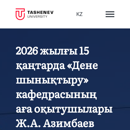
KZ
2026 жылғы 15
қаңтарда «Дене
шынықтыру»
кафедрасының
аға оқытушылары
Ж.А. Азимбаев