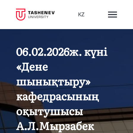
KZ
06.02.2026ж. күні
«Дене
шынықтыру»
кафедрасының
оқытушысы
А.Л.Мырзабек