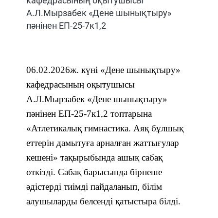
кафедрасының оқытушысы
А.Л.Мырзабек «Дене шынықтыру»
пәнінен ЕП-25-7к1,2
06.02.2026ж. күні «Дене шынықтыру»
кафедрасының оқытушысы
А.Л.Мырзабек «Дене шынықтыру»
пәнінен
ЕП-25-7к1,2
топтарына
«
Атлетикалық гимнастика. Аяқ бұлшық
еттерін дамытуға арналған жаттығулар
кешені
» тақырыбында ашық сабақ
өткізді. Сабақ барысында бірнеше
әдістерді тиімді пайдаланып, білім
алушыларды белсенді қатыстыра білді.