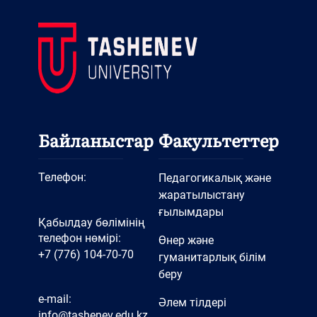
Байланыстар
Факультеттер
Телефон:
Педагогикалық және
жаратылыстану
ғылымдары
Қабылдау бөлімінің
телефон нөмірі:
Өнер және
+7 (776) 104-70-70
гуманитарлық білім
беру
e-mail:
Әлем тілдері
info@tashenev.edu.kz