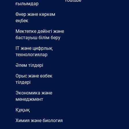
Youtube
ғылымдар
Өнер және көркем
еңбек
Мектепке дейінгі және
бастауыш білім беру
IT және цифрлық
технологиялар
Әлем тілдері
Орыс және өзбек
тілдері
Экономика және
менеджмент
Құқық
Химия және биология