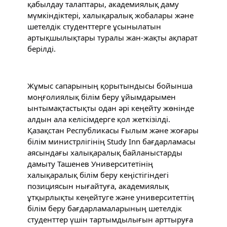
қабылдау талаптары, академиялық даму 
мүмкіндіктері, халықаралық жобалары және 
шетелдік студенттерге ұсынылатын 
артықшылықтары туралы жан-жақты ақпарат 
берілді.
Жұмыс сапарының қорытындысы бойынша 
моңғолиялық білім беру ұйымдарымен 
ынтымақтастықты одан әрі кеңейту жөнінде 
алдын ала келісімдерге қол жеткізілді. 
Қазақстан Республикасы Ғылым және жоғары 
білім министрлігінің Study Inn бағдарламасы 
аясындағы халықаралық байланыстарды 
дамыту Ташенев Университетінің 
халықаралық білім беру кеңістігіндегі 
позициясын нығайтуға, академиялық 
ұтқырлықты кеңейтуге және университеттің 
білім беру бағдарламаларының шетелдік 
студенттер үшін тартымдылығын арттыруға 