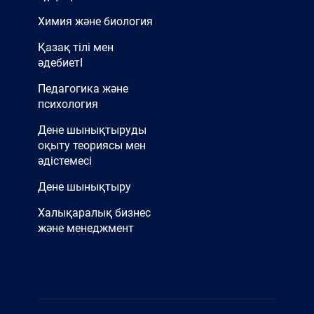
Химия және биология
Қазақ тілі мен
әдебиетІ
Педагогика және
психология
Дене шынықтыруды
оқыту теориясы мен
әдістемесі
Дене шынықтыру
Халықаралық бизнес
және менеджмент