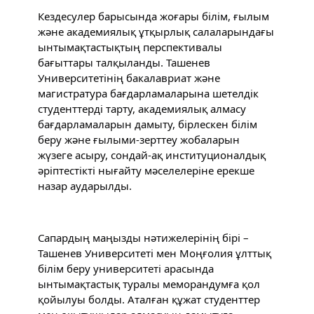
Кездесулер барысында жоғары білім, ғылым 
және академиялық ұтқырлық салаларындағы 
ынтымақтастықтың перспективалы 
бағыттары талқыланды. Ташенев 
Университетінің бакалавриат және 
магистратура бағдарламаларына шетелдік 
студенттерді тарту, академиялық алмасу 
бағдарламаларын дамыту, бірлескен білім 
беру және ғылыми-зерттеу жобаларын 
жүзеге асыру, сондай-ақ институционалдық 
әріптестікті нығайту мәселелеріне ерекше 
назар аударылды.
Сапардың маңызды нәтижелерінің бірі – 
Ташенев Университеті мен Моңғолия ұлттық 
білім беру университеті арасында 
ынтымақтастық туралы меморандумға қол 
қойылуы болды. Аталған құжат студенттер 