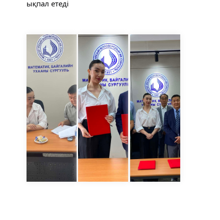
ықпал етеді