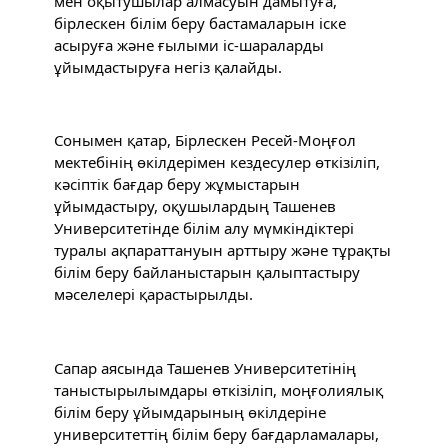
мен оқытушылар алмасуын дамытуға, 
бірлескен білім беру бастамаларын іске 
асыруға және ғылыми іс-шараларды 
ұйымдастыруға негіз қалайды.
Сонымен қатар, Бірлескен Ресей-Моңғол 
мектебінің өкілдерімен кездесулер өткізіліп, 
кәсіптік бағдар беру жұмыстарын 
ұйымдастыру, оқушылардың Ташенев 
Университетінде білім алу мүмкіндіктері 
туралы ақпараттануын арттыру және тұрақты 
білім беру байланыстарын қалыптастыру 
мәселелері қарастырылды.
Сапар аясында Ташенев Университетінің 
таныстырылымдары өткізіліп, моңғолиялық 
білім беру ұйымдарының өкілдеріне 
университеттің білім беру бағдарламалары, 