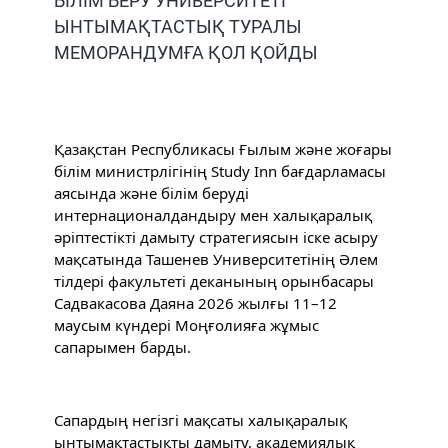
БІЛІМ БЕРУ УНИВЕРСИТЕТІ
ЫНТЫМАҚТАСТЫҚ ТУРАЛЫ
МЕМОРАНДУМҒА ҚОЛ ҚОЙДЫ
Қазақстан Республикасы Ғылым және жоғары 
білім министрлігінің Study Inn бағдарламасы 
аясында және білім беруді 
интернационалдандыру мен халықаралық 
әріптестікті дамыту стратегиясын іске асыру 
мақсатында Ташенев Университетінің Әлем 
тілдері факультеті деканының орынбасары 
Садвакасова Даяна 2026 жылғы 11–12 
маусым күндері Моңғолияға жұмыс 
сапарымен барды.
Сапардың негізгі мақсаты халықаралық 
ынтымақтастықты дамыту, академиялық 