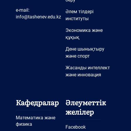
e-mail:
Әлем тілдері
info@tashenev.edu.kz
институты
Экономика және
құқық
Дене шынықтыру
және спорт
Жасанды интеллект
және инновация
Кафедралар
Әлеуметтік
желілер
Математика және
физика
Facebook