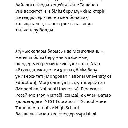
байланыстарды кеңейту және Ташенев 
Университетінің білім беру мүмкіндіктерін 
шетелдік серіктестер мен болашақ 
халықаралық талапкерлер арасында 
таныстыру болды.
Жұмыс сапары барысында Моңғолияның 
жетекші білім беру ұйымдарының 
өкілдерімен ресми кездесулер өтті. Атап 
айтқанда, Моңғолия ұлттық білім беру 
университеті (Mongolian National University of 
Education), Моңғолия ұлттық университеті 
(Mongolian National University), Бірлескен 
Ресей-Моңғол мектебі, сондай-ақ Ұлан-Батыр 
қаласындағы NEST Education IT School және 
Tomujin Alternative High School 
басшылығымен келіссөздер жүргізілді.