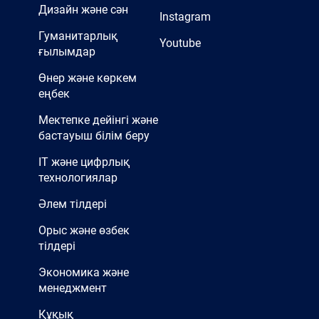
Дизайн және сән
Instagram
Гуманитарлық
Youtube
ғылымдар
Өнер және көркем
еңбек
Мектепке дейінгі және
бастауыш білім беру
IT және цифрлық
технологиялар
Әлем тілдері
Орыс және өзбек
тілдері
Экономика және
менеджмент
Құқық