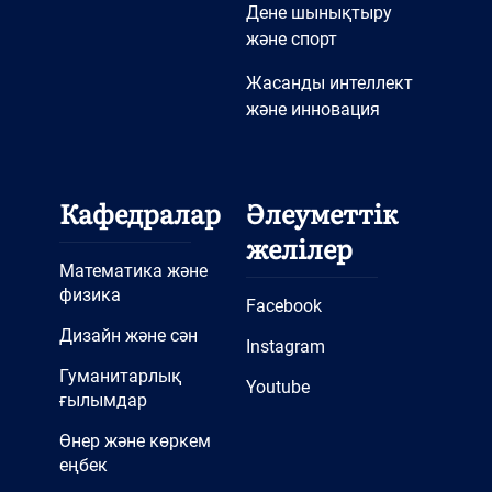
Дене шынықтыру
және спорт
Жасанды интеллект
және инновация
Кафедралар
Әлеуметтік
желілер
Математика және
физика
Facebook
Дизайн және сән
Instagram
Гуманитарлық
Youtube
ғылымдар
Өнер және көркем
еңбек