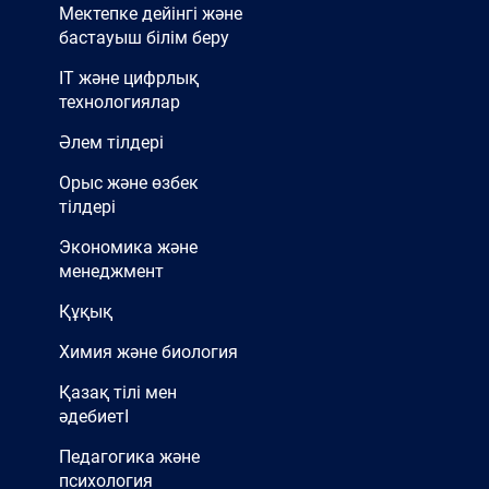
Мектепке дейінгі және
бастауыш білім беру
IT және цифрлық
технологиялар
Әлем тілдері
Орыс және өзбек
тілдері
Экономика және
менеджмент
Құқық
Химия және биология
Қазақ тілі мен
әдебиетІ
Педагогика және
психология