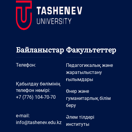
Байланыстар
Факультеттер
Телефон:
Педагогикалық және
жаратылыстану
ғылымдары
Қабылдау бөлімінің
телефон нөмірі:
Өнер және
+7 (776) 104-70-70
гуманитарлық білім
беру
e-mail:
Әлем тілдері
info@tashenev.edu.kz
институты