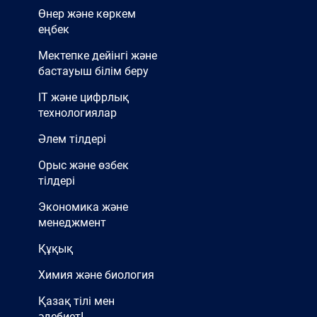
Өнер және көркем
еңбек
Мектепке дейінгі және
бастауыш білім беру
IT және цифрлық
технологиялар
Әлем тілдері
Орыс және өзбек
тілдері
Экономика және
менеджмент
Құқық
Химия және биология
Қазақ тілі мен
әдебиетІ