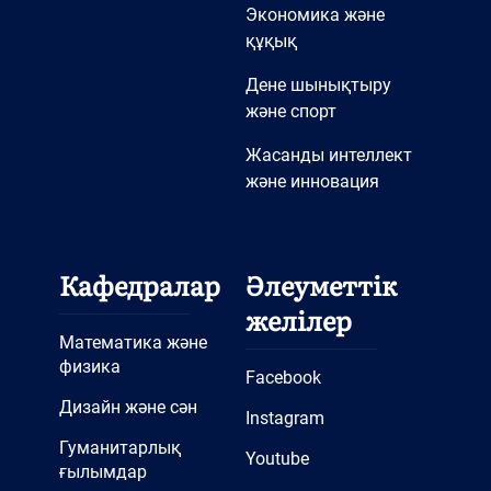
Экономика және
құқық
Дене шынықтыру
және спорт
Жасанды интеллект
және инновация
Кафедралар
Әлеуметтік
желілер
Математика және
физика
Facebook
Дизайн және сән
Instagram
Гуманитарлық
Youtube
ғылымдар