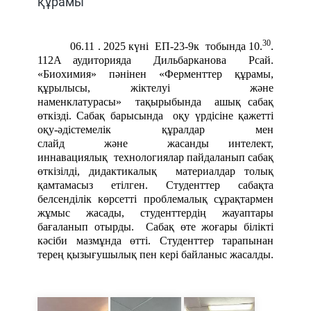
құрамы
30
06.11 . 202
5 күні
ЕП-23-9к
тобында
10.
.
112А аудиторияда Дильбарканова Рсай
.
«
Биохимия» пәнінен
«Ферменттер құрамы,
құрылысы, жіктелуі және
наменклатурасы»
тақырыбында ашық сабақ
өткізді. Сабақ барысында оқу үрдісіне қажетті
оқу-әдістемелік құралдар мен
слайд және жасанды интелект,
иннавациялық технологиялар пайдаланып сабақ
өткізілді, дидактикалық материалдар толық
қамтамасыз етілген. Студенттер сабақта
белсенділік көрсетті проблемалық сұрақтармен
жұмыс жасады, студенттердің жауаптары
бағаланып отырды. Сабақ өте жоғары білікті
кәсіби мазмұнда өтті. Студенттер тарапынан
терең қызығушылық пен кері байланыс жасалды.