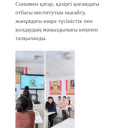
Сонымен қатар, қазіргі қоғамдағы
отбасы институтын нығайту,
жанұядағы өзара түсіністік пен
қолдаудың маңыздылығы кеңінен
талқыланды.