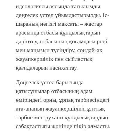
идеологиясы аясында тағылымды
дөңгелек үстел ұйымдастырылды. Іс-
шараның негізгі мақсаты – жастар
арасында отбасы құндылықтарын
дәріптеу, отбасының қоғамдағы рөлі
мен маңызын түсіндіру, сондай-ақ
жауапкершілік пен сыйластық
қағидаларын насихаттау.
Дөңгелек үстел барысында
қатысушылар отбасының адам
өміріндегі орны, ұрпақ тәрбиесіндегі
ата-ананың жауапкершілігі, ұлттық
тәрбие мен рухани құндылықтардың
сабақтастығы жөнінде пікір алмасты.