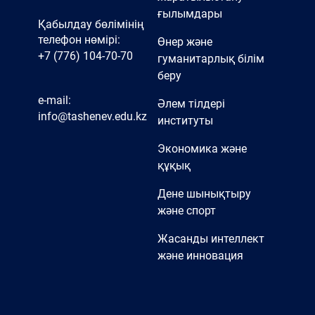
ғылымдары
Қабылдау бөлімінің
телефон нөмірі:
Өнер және
+7 (776) 104-70-70
гуманитарлық білім
беру
e-mail:
Әлем тілдері
info@tashenev.edu.kz
институты
Экономика және
құқық
Дене шынықтыру
және спорт
Жасанды интеллект
және инновация