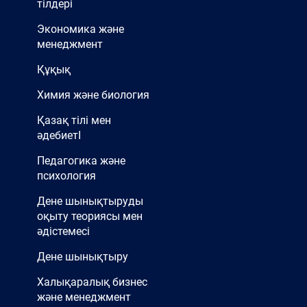
тілдері
Экономика және
менеджмент
Құқық
Химия және биология
Қазақ тілі мен
әдебиетІ
Педагогика және
психология
Дене шынықтыруды
оқыту теориясы мен
әдістемесі
Дене шынықтыру
Халықаралық бизнес
және менеджмент