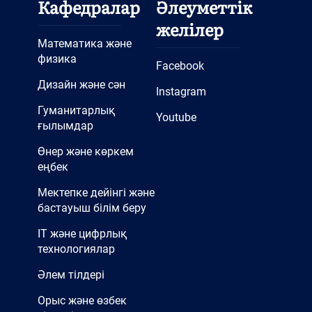
Кафедралар
Әлеуметтік
желілер
Математика және
физика
Facebook
Дизайн және сән
Instagram
Гуманитарлық
Youtube
ғылымдар
Өнер және көркем
еңбек
Мектепке дейінгі және
бастауыш білім беру
IT және цифрлық
технологиялар
Әлем тілдері
Орыс және өзбек