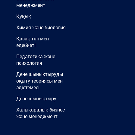
менеджмент
Құқық
Химия және биология
Қазақ тілі мен
әдебиетІ
Педагогика және
психология
Дене шынықтыруды
оқыту теориясы мен
әдістемесі
Дене шынықтыру
Халықаралық бизнес
және менеджмент