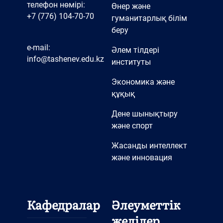
телефон нөмірі:
Өнер және
+7 (776) 104-70-70
гуманитарлық білім
беру
e-mail:
Әлем тілдері
info@tashenev.edu.kz
институты
Экономика және
құқық
Дене шынықтыру
және спорт
Жасанды интеллект
және инновация
Кафедралар
Әлеуметтік
желілер