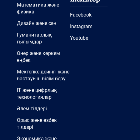
Математика және
физика
Facebook
Дизайн және сән
Instagram
Гуманитарлық
Youtube
ғылымдар
Өнер және көркем
еңбек
Мектепке дейінгі және
бастауыш білім беру
IT және цифрлық
технологиялар
Әлем тілдері
Орыс және өзбек
тілдері
Экономика және