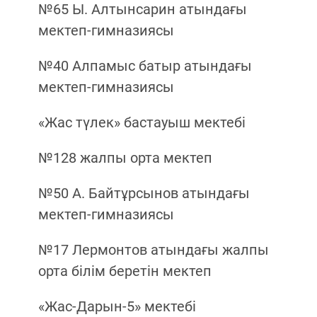
№65 Ы. Алтынсарин атындағы
мектеп-гимназиясы
№40 Алпамыс батыр атындағы
мектеп-гимназиясы
«Жас түлек» бастауыш мектебі
№128 жалпы орта мектеп
№50 А. Байтұрсынов атындағы
мектеп-гимназиясы
№17 Лермонтов атындағы жалпы
орта білім беретін мектеп
«Жас-Дарын-5» мектебі