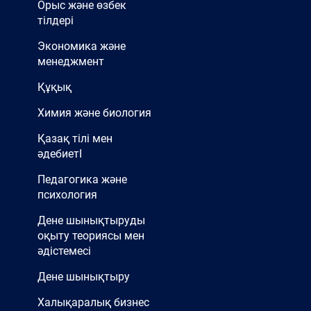
Орыс және өзбек
тілдері
Экономика және
менеджмент
Құқық
Химия және биология
Қазақ тілі мен
әдебиетІ
Педагогика және
психология
Дене шынықтыруды
оқыту теориясы мен
әдістемесі
Дене шынықтыру
Халықаралық бизнес