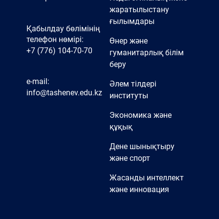
жаратылыстану
ғылымдары
Қабылдау бөлімінің
телефон нөмірі:
Өнер және
+7 (776) 104-70-70
гуманитарлық білім
беру
e-mail:
Әлем тілдері
info@tashenev.edu.kz
институты
Экономика және
құқық
Дене шынықтыру
және спорт
Жасанды интеллект
және инновация