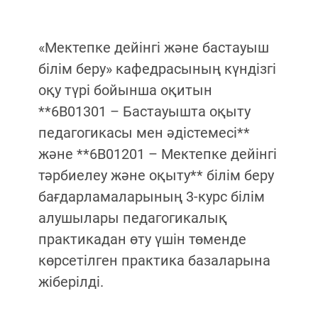
«Мектепке дейінгі және бастауыш
білім беру» кафедрасының күндізгі
оқу түрі бойынша оқитын
**6В01301 – Бастауышта оқыту
педагогикасы мен әдістемесі**
және **6B01201 – Мектепке дейінгі
тәрбиелеу және оқыту** білім беру
бағдарламаларының 3-курс білім
алушылары педагогикалық
практикадан өту үшін төменде
көрсетілген практика базаларына
жіберілді.