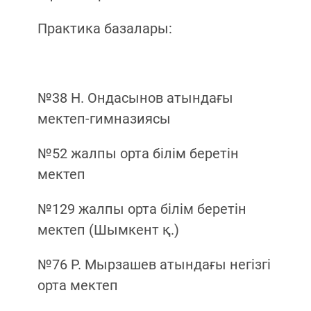
Практика базалары:
№38 Н. Ондасынов атындағы
мектеп-гимназиясы
№52 жалпы орта білім беретін
мектеп
№129 жалпы орта білім беретін
мектеп (Шымкент қ.)
№76 Р. Мырзашев атындағы негізгі
орта мектеп