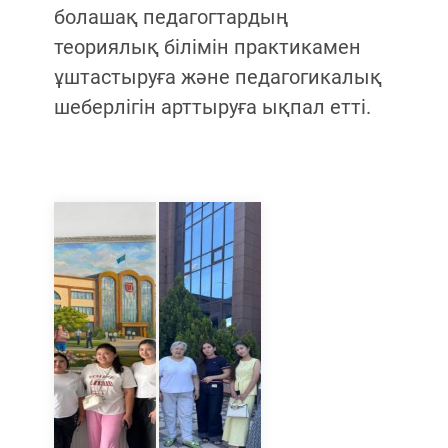
болашақ педагогтардың
теориялық білімін практикамен
ұштастыруға және педагогикалық
шеберлігін арттыруға ықпал етті.