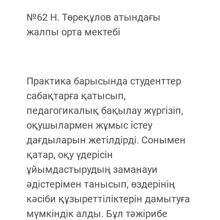
№62 Н. Төреқұлов атындағы
жалпы орта мектебі
Практика барысында студенттер
сабақтарға қатысып,
педагогикалық бақылау жүргізіп,
оқушылармен жұмыс істеу
дағдыларын жетілдірді. Сонымен
қатар, оқу үдерісін
ұйымдастырудың заманауи
әдістерімен танысып, өздерінің
кәсіби құзыреттіліктерін дамытуға
мүмкіндік алды. Бұл тәжірибе