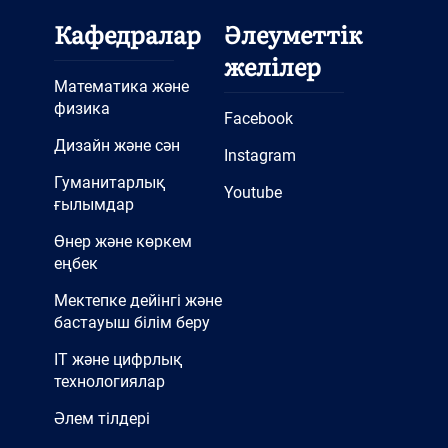
Кафедралар
Әлеуметтік
желілер
Математика және
физика
Facebook
Дизайн және сән
Instagram
Гуманитарлық
Youtube
ғылымдар
Өнер және көркем
еңбек
Мектепке дейінгі және
бастауыш білім беру
IT және цифрлық
технологиялар
Әлем тілдері