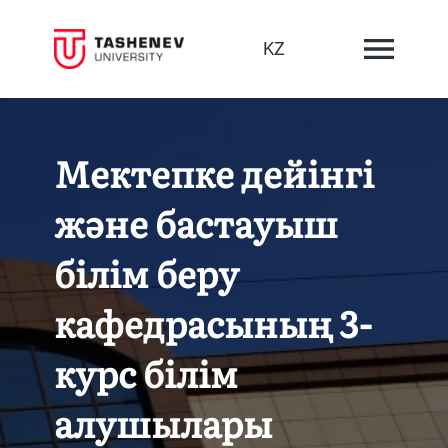
KZ
Мектепке дейінгі
және бастауыш
білім беру
кафедрасының 3-
курс білім
алушылары