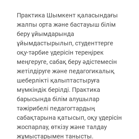
Практика Шымкент қаласындағы
жалпы орта және бастауыш білім
беру ұйымдарында
ұйымдастырылып, студенттерге
оқу-тәрбие үдерісін тереңірек
меңгеруге, сабақ беру әдістемесін
жетілдіруге және педагогикалық
шеберлікті қалыптастыруға
мүмкіндік берілді. Практика
барысында білім алушылар
тәжірибелі педагогтардың
сабақтарына қатысып, оқу үдерісін
жоспарлау, өткізу және талдау
жұмыстарымен танысты.