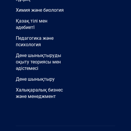
Химия және биология
Қазақ тілі мен
әдебиетІ
Педагогика және
психология
Дене шынықтыруды
оқыту теориясы мен
әдістемесі
Дене шынықтыру
Халықаралық бизнес
және менеджмент