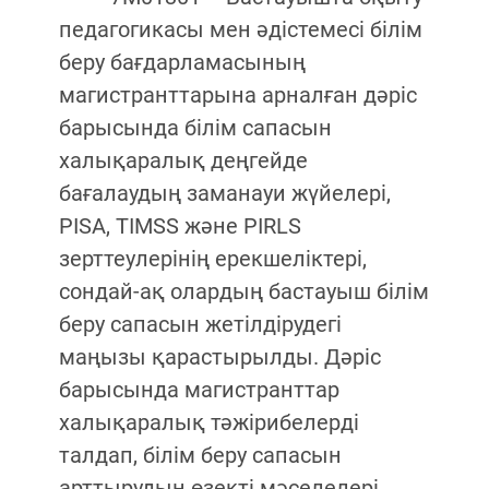
педагогикасы мен әдістемесі білім
беру бағдарламасының
магистранттарына арналған дәріс
барысында білім сапасын
халықаралық деңгейде
бағалаудың заманауи жүйелері,
PISA, TIMSS және PIRLS
зерттеулерінің ерекшеліктері,
сондай-ақ олардың бастауыш білім
беру сапасын жетілдірудегі
маңызы қарастырылды. Дәріс
барысында магистранттар
халықаралық тәжірибелерді
талдап, білім беру сапасын
арттырудың өзекті мәселелері