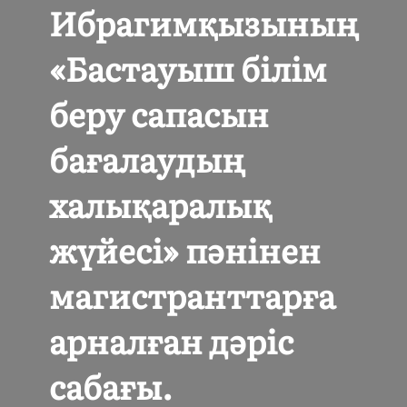
Ибрагимқызының
«Бастауыш білім
беру сапасын
бағалаудың
халықаралық
жүйесі» пәнінен
магистранттарға
арналған дәріс
сабағы.