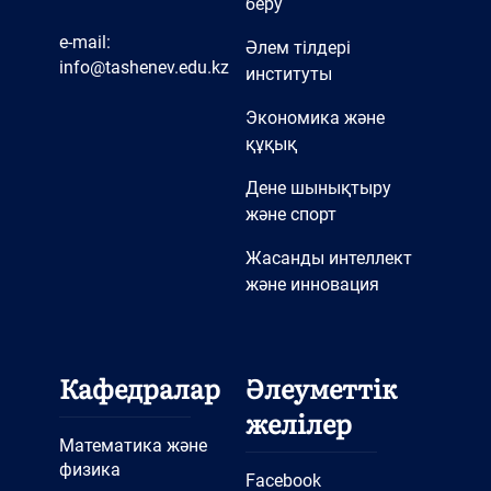
беру
e-mail:
Әлем тілдері
info@tashenev.edu.kz
институты
Экономика және
құқық
Дене шынықтыру
және спорт
Жасанды интеллект
және инновация
Кафедралар
Әлеуметтік
желілер
Математика және
физика
Facebook