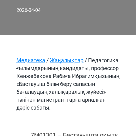
2026-04-04
Медиатека
/
Жаңалықтар
/ Педагогика
ғылымдарының кандидаты, профессор
Кенжебекова Рабиға Ибрагимқызының
«Бастауыш білім беру сапасын
бағалаудың халықаралық жүйесі»
пәнінен магистранттарға арналған
дәріс сабағы.
7M01301 – Бастауышта оқыту