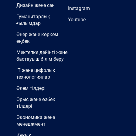
Дизайн және сән
Instagram
Гуманитарлық
Youtube
ғылымдар
Өнер және көркем
еңбек
Мектепке дейінгі және
бастауыш білім беру
IT және цифрлық
технологиялар
Әлем тілдері
Орыс және өзбек
тілдері
Экономика және
менеджмент
Құқық