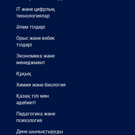
IT және цифрлық
технологиялар
Әлем тілдері
Орыс және өзбек
тілдері
Экономика және
менеджмент
Құқық
Химия және биология
Қазақ тілі мен
әдебиетІ
Педагогика және
психология
Дене шынықтыруды