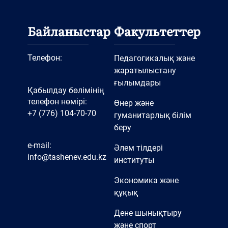
Байланыстар
Факультеттер
Телефон:
Педагогикалық және
жаратылыстану
ғылымдары
Қабылдау бөлімінің
телефон нөмірі:
Өнер және
+7 (776) 104-70-70
гуманитарлық білім
беру
e-mail:
Әлем тілдері
info@tashenev.edu.kz
институты
Экономика және
құқық
Дене шынықтыру
және спорт