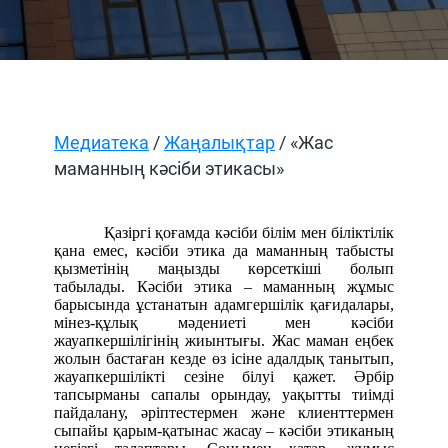
Медиатека
/
Жаңалықтар
/ «Жас
маманның кәсіби этикасы»
Қазіргі қоғамда кәсіби білім мен біліктілік
қана емес, кәсіби этика да маманның табысты
қызметінің маңызды көрсеткіші болып
табылады. Кәсіби этика – маманның жұмыс
барысында ұстанатын адамгершілік қағидалары,
мінез-құлық мәдениеті мен кәсіби
жауапкершілігінің жиынтығы. Жас маман еңбек
жолын бастаған кезде өз ісіне адалдық танытып,
жауапкершілікті сезіне білуі қажет. Әрбір
тапсырманы сапалы орындау, уақытты тиімді
пайдалану, әріптестермен және клиенттермен
сыпайы қарым-қатынас жасау – кәсіби этиканың