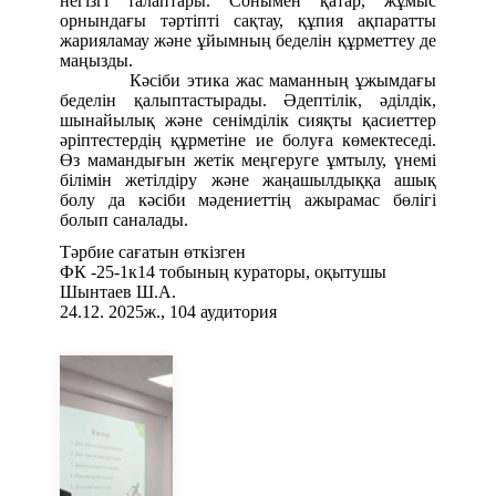
негізгі талаптары. Сонымен қатар, жұмыс
орнындағы тәртіпті сақтау, құпия ақпаратты
жарияламау және ұйымның беделін құрметтеу де
маңызды.
Кәсіби этика жас маманның ұжымдағы
беделін қалыптастырады. Әдептілік, әділдік,
шынайылық және сенімділік сияқты қасиеттер
әріптестердің құрметіне ие болуға көмектеседі.
Өз мамандығын жетік меңгеруге ұмтылу, үнемі
білімін жетілдіру және жаңашылдыққа ашық
болу да кәсіби мәдениеттің ажырамас бөлігі
болып саналады.
Тәрбие сағатын өткізген
ФК -25-1к14 тобының кураторы, оқытушы
Шынтаев Ш.А.
24.12. 2025ж., 104 аудитория