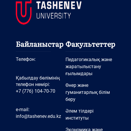
Байланыстар
Факультеттер
Телефон:
Педагогикалық және
жаратылыстану
ғылымдары
Қабылдау бөлімінің
телефон нөмірі:
Өнер және
+7 (776) 104-70-70
гуманитарлық білім
беру
e-mail:
Әлем тілдері
info@tashenev.edu.kz
институты
Экономика және