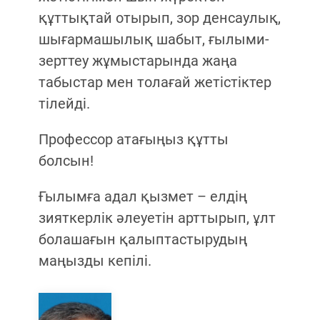
құттықтай отырып, зор денсаулық,
шығармашылық шабыт, ғылыми-
зерттеу жұмыстарында жаңа
табыстар мен толағай жетістіктер
тілейді.
Профессор атағыңыз құтты
болсын!
Ғылымға адал қызмет – елдің
зияткерлік әлеуетін арттырып, ұлт
болашағын қалыптастырудың
маңызды кепілі.