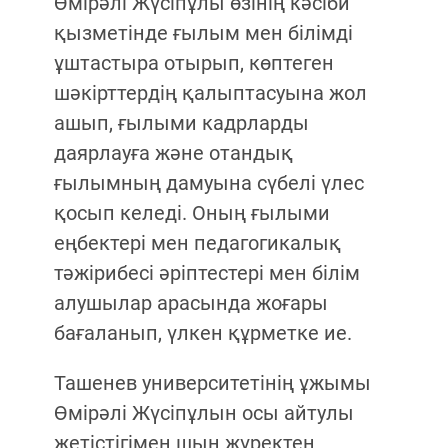
Өмірәлі Жүсіпұлы өзінің кәсіби
қызметінде ғылым мен білімді
ұштастыра отырып, көптеген
шәкірттердің қалыптасуына жол
ашып, ғылыми кадрларды
даярлауға және отандық
ғылымның дамуына сүбелі үлес
қосып келеді. Оның ғылыми
еңбектері мен педагогикалық
тәжірибесі әріптестері мен білім
алушылар арасында жоғары
бағаланып, үлкен құрметке ие.
Ташенев университетінің ұжымы
Өмірәлі Жүсіпұлын осы айтулы
жетістігімен шын жүректен