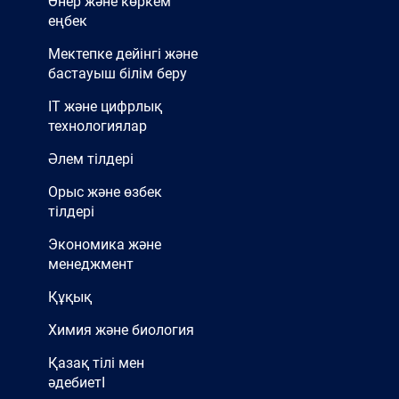
Өнер және көркем
еңбек
Мектепке дейінгі және
бастауыш білім беру
IT және цифрлық
технологиялар
Әлем тілдері
Орыс және өзбек
тілдері
Экономика және
менеджмент
Құқық
Химия және биология
Қазақ тілі мен
әдебиетІ