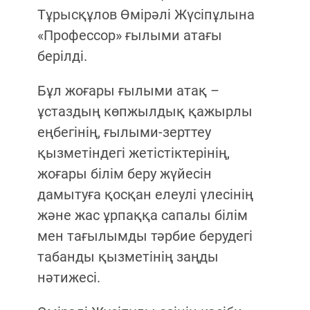
Тұрысқұлов Өмірәлі Жүсіпұлына
«Профессор» ғылыми атағы
берілді.
Бұл жоғары ғылыми атақ –
ұстаздың көпжылдық қажырлы
еңбегінің, ғылыми-зерттеу
қызметіндегі жетістіктерінің,
жоғары білім беру жүйесін
дамытуға қосқан елеулі үлесінің
және жас ұрпаққа сапалы білім
мен тағылымды тәрбие берудегі
табанды қызметінің заңды
нәтижесі.