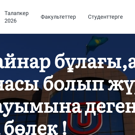
Талапкер
Факультеттер
Студенттерге
2026
қайнар бұлағы
насы болып жү
қауымына деге
бөлек !