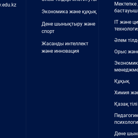
Мектепке 
.edu.kz
бастауыш 
Экономика және құқық
IT және ц
Дене шынықтыру және
технологи
спорт
Әлем тілд
Жасанды интеллект
және инновация
Орыс және
Экономик
менеджме
Құқық
Химия жә
Қазақ тілі
Педагоги
психолог
Дене шы