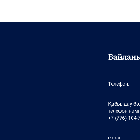
Байлан
Телефон:
Қабылдау бөл
телефон нөмір
+7 (776) 104-
e-mail: