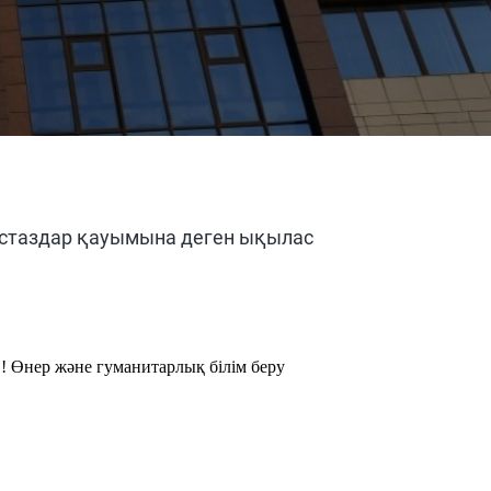
ұстаздар қауымына деген ықылас
!
Өнер және гуманитарлық білім беру