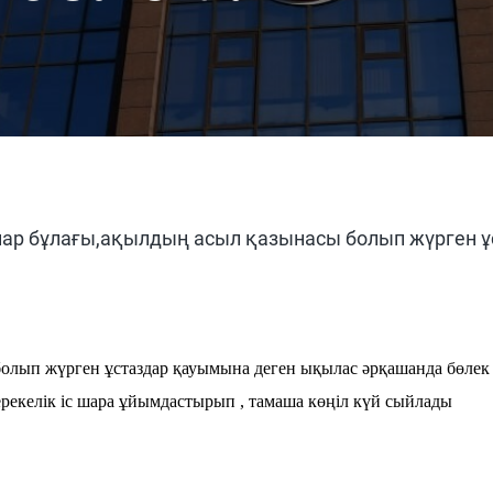
йнар бұлағы,ақылдың асыл қазынасы болып жүрген 
болып жүрген ұстаздар қауымына деген ықылас әрқашанда бөлек 
,мерекелік іс шара ұйымдастырып , тамаша көңіл күй сыйлады