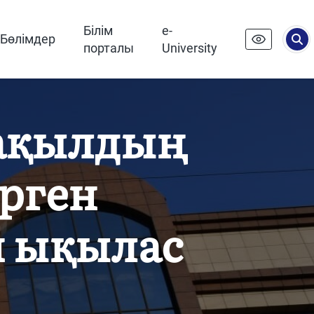
Білім
e-
Бөлімдер
порталы
University
,ақылдың
рген
н ықылас