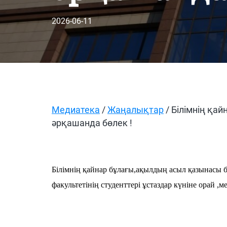
2026-06-11
Медиатека
/
Жаңалықтар
/ Білімнің қа
әрқашанда бөлек !
Білімнің қайнар бұлағы,ақылдың асыл қазынасы 
факультетінің студенттері ұстаздар күніне орай 