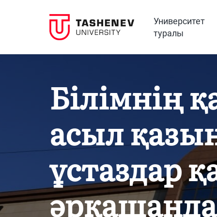
Университет
туралы
Білімнің 
асыл қазы
ұстаздар 
әрқашанда 