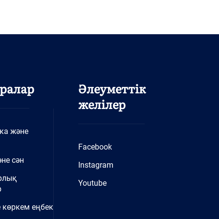
ралар
Әлеуметтік
желілер
ка және
Facebook
не сән
Instagram
рлық
Youtube
р
 көркем еңбек