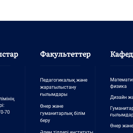
ыстар
Факультеттер
Кафед
Математи
Педагогикалық және
физика
жаратылыстану
ғылымдары
Дизайн жә
імінің
і:
Өнер және
Гуманита
70-70
гуманитарлық білім
ғылымда
беру
Өнер және
Әлем тілдері институты