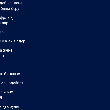
дейінгі және
білім беру
ифрлық
ялар
ері
 өзбек тілдері
а және
нт
не биология
 мен әдебиетІ
ка және
ия
нықтыруды