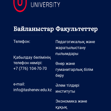
Байланыстар
Факультеттер
Телефон:
Педагогикалық және
жаратылыстану
ғылымдары
Қабылдау бөлімінің
телефон нөмірі:
Өнер және
+7 (776) 104-70-70
гуманитарлық білім
беру
e-mail:
Әлем тілдері
info@tashenev.edu.kz
институты
Экономика және
құқық