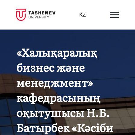
KZ
«Халықаралық
бизнес және
менеджмент»
кафедрасының
оқытушысы Н.Б.
Батырбек «Кәсіби