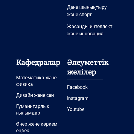
Дене шынықтыру
және спорт
Жасанды интеллект
және инновация
Кафедралар
Әлеуметтік
желілер
Математика және
физика
Facebook
Дизайн және сән
Instagram
Гуманитарлық
Youtube
ғылымдар
Өнер және көркем
еңбек