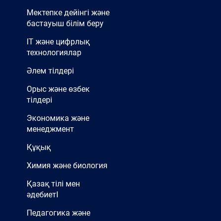
Мектепке дейінгі және
бастауыш білім беру
IT және цифрлық
технологиялар
Әлем тілдері
Орыс және өзбек
тілдері
Экономика және
менеджмент
Құқық
Химия және биология
Қазақ тілі мен
әдебиетІ
Педагогика және