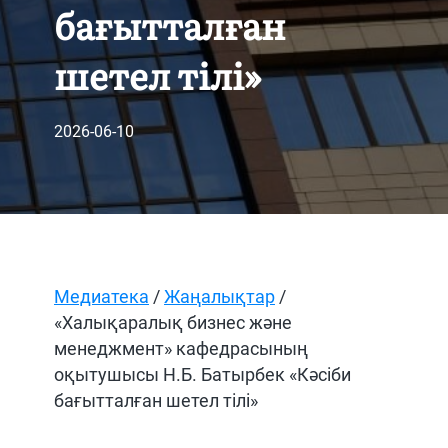
бағытталған
шетел тілі»
2026-06-10
Медиатека
/
Жаңалықтар
/
«Халықаралық бизнес және
менеджмент» кафедрасының
оқытушысы Н.Б. Батырбек «Кәсіби
бағытталған шетел тілі»