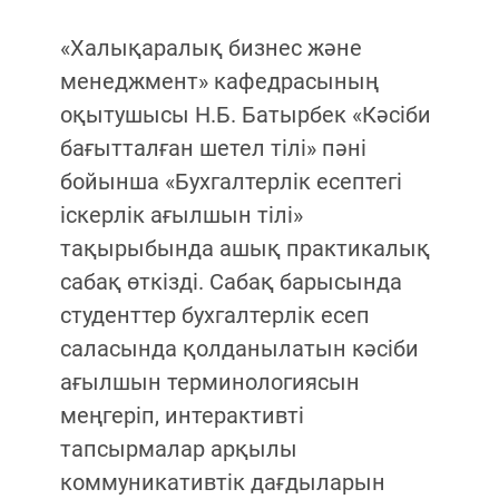
«Халықаралық бизнес және
менеджмент» кафедрасының
оқытушысы Н.Б. Батырбек «Кәсіби
бағытталған шетел тілі» пәні
бойынша «Бухгалтерлік есептегі
іскерлік ағылшын тілі»
тақырыбында ашық практикалық
сабақ өткізді. Сабақ барысында
студенттер бухгалтерлік есеп
саласында қолданылатын кәсіби
ағылшын терминологиясын
меңгеріп, интерактивті
тапсырмалар арқылы
коммуникативтік дағдыларын