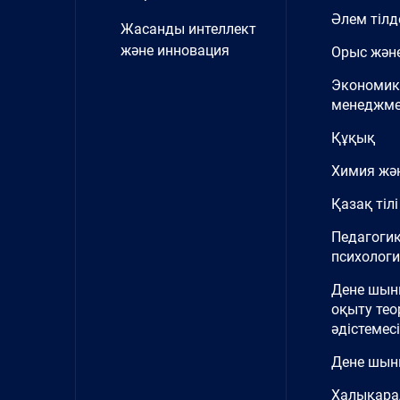
Әлем тілд
Жасанды интеллект
және инновация
Орыс және
Экономик
менеджме
Құқық
Химия жә
Қазақ тілі
Педагоги
психолог
Дене шы
оқыту тео
әдістемесі
Дене шын
Халықара