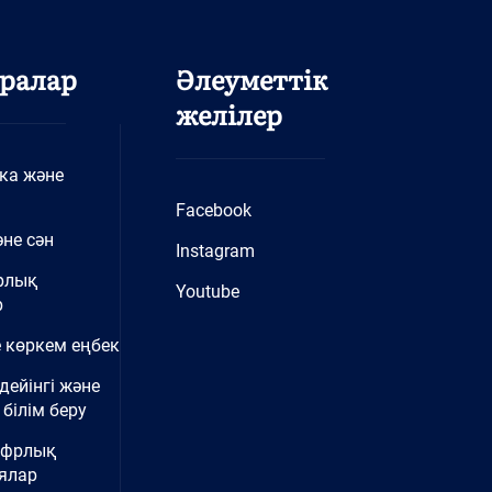
ралар
Әлеуметтік
желілер
ка және
Facebook
не сән
Instagram
рлық
Youtube
р
 көркем еңбек
дейінгі және
білім беру
ифрлық
ялар