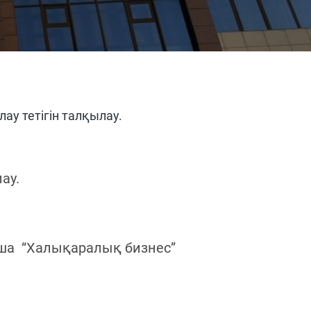
ау тетігін талқылау.
ау.
нша “Халықаралық бизнес”