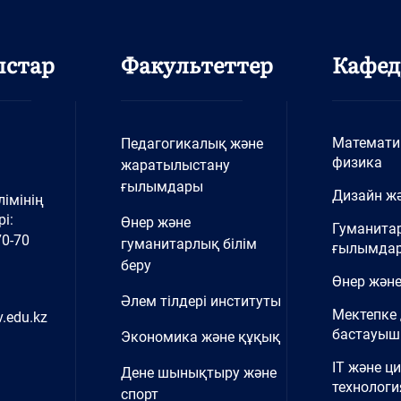
ыстар
Факультеттер
Кафед
Математи
Педагогикалық және
физика
жаратылыстану
ғылымдары
Дизайн жә
імінің
і:
Өнер және
Гуманита
70-70
гуманитарлық білім
ғылымда
беру
Өнер және
Әлем тілдері институты
Мектепке 
.edu.kz
бастауыш 
Экономика және құқық
IT және ц
Дене шынықтыру және
технологи
спорт