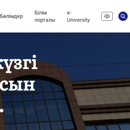
Білім
e-
Бөлімдер
порталы
University
үзгі
асын
.