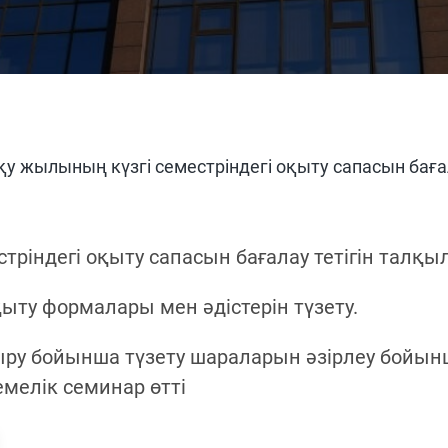
қу жылының күзгі семестріндегі оқыту сапасын бағал
ріндегі оқыту сапасын бағалау тетігін талқыл
ыту формалары мен әдістерін түзету.
ттыру бойынша түзету шараларын әзірлеу бойы
емелік семинар өтті