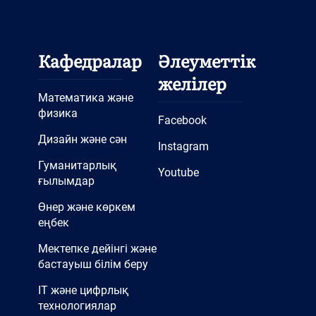
Кафедралар
Әлеуметтік
желілер
Математика және
физика
Facebook
Дизайн және сән
Instagram
Гуманитарлық
Youtube
ғылымдар
Өнер және көркем
еңбек
Мектепке дейінгі және
бастауыш білім беру
IT және цифрлық
технологиялар