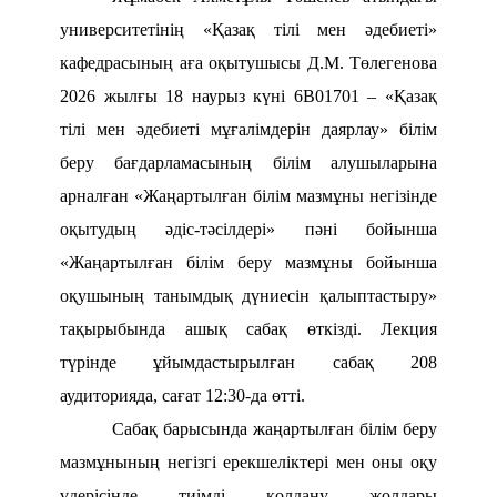
университетінің «Қазақ тілі мен әдебиеті»
кафедрасының аға оқытушысы Д.М. Төлегенова
2026 жылғы 18 наурыз күні 6В01701 – «Қазақ
тілі мен әдебиеті мұғалімдерін даярлау» білім
беру бағдарламасының білім алушыларына
арналған «Жаңартылған білім мазмұны негізінде
оқытудың әдіс-тәсілдері» пәні бойынша
«Жаңартылған білім беру мазмұны бойынша
оқушының танымдық дүниесін қалыптастыру»
тақырыбында ашық сабақ өткізді. Лекция
түрінде ұйымдастырылған сабақ 208
аудиторияда, сағат 12:30-да өтті.
Сабақ барысында жаңартылған білім беру
мазмұнының негізгі ерекшеліктері мен оны оқу
үдерісінде тиімді қолдану жолдары