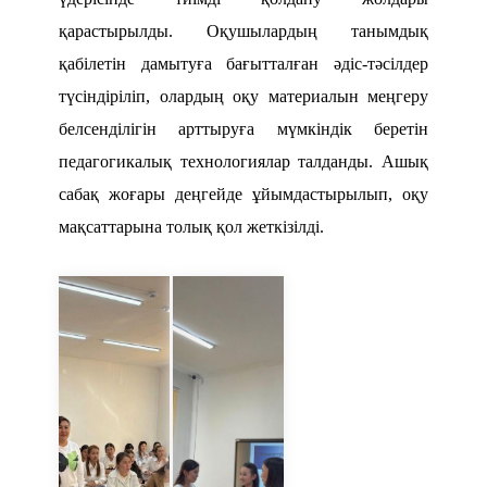
қарастырылды. Оқушылардың танымдық
қабілетін дамытуға бағытталған әдіс-тәсілдер
түсіндіріліп, олардың оқу материалын меңгеру
белсенділігін арттыруға мүмкіндік беретін
педагогикалық технологиялар талданды.
Ашық
сабақ жоғары деңгейде ұйымдастырылып, оқу
мақсаттарына толық қол жеткізілді.