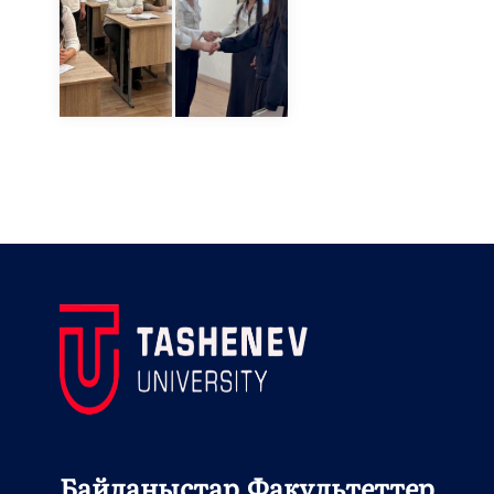
Байланыстар
Факультеттер