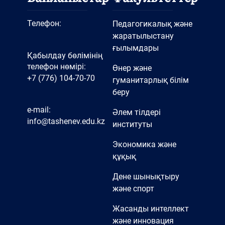
Телефон:
Педагогикалық және
жаратылыстану
ғылымдары
Қабылдау бөлімінің
телефон нөмірі:
Өнер және
+7 (776) 104-70-70
гуманитарлық білім
беру
e-mail:
Әлем тілдері
info@tashenev.edu.kz
институты
Экономика және
құқық
Дене шынықтыру
және спорт
Жасанды интеллект
және инновация