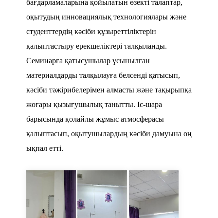
бағдарламаларына қойылатын өзекті талаптар,
оқытудың инновациялық технологиялары және
студенттердің кәсіби құзыреттіліктерін
қалыптастыру ерекшеліктері талқыланды.
Семинарға қатысушылар ұсынылған
материалдарды талқылауға белсенді қатысып,
кәсіби тәжірибелерімен алмасты және тақырыпқа
жоғары қызығушылық танытты. Іс-шара
барысында қолайлы жұмыс атмосферасы
қалыптасып, оқытушылардың кәсіби дамуына оң
ықпал етті.