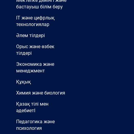
Мектепке дейінгі және
бастауыш білім беру
IT және цифрлық
технологиялар
Әлем тілдері
Орыс және өзбек
тілдері
Экономика және
менеджмент
Құқық
Химия және биология
Қазақ тілі мен
әдебиетІ
Педагогика және
психология