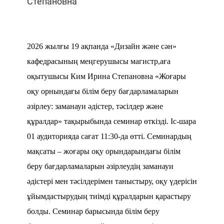
Степановна
2026 жылғы 19 ақпанда «Дизайн және сән»
кафедрасының
меңгерушысы магистр,аға
оқытушысы Ким Ирина Степановна «Жоғары
оқу орнындағы білім беру бағдарламаларын
әзірлеу: заманауи әдістер, тәсілдер және
құралдар» тақырыбында семинар өткізді. Іс-шара
01 аудиторияда сағат 11:30-да өтті.
Семинардың
мақсаты – жоғары оқу орындарындағы білім
беру бағдарламаларын әзірлеудің заманауи
әдістері мен тәсілдерімен таныстыру, оқу үдерісін
ұйымдастырудың тиімді құралдарын қарастыру
болды. Семинар барысында білім беру