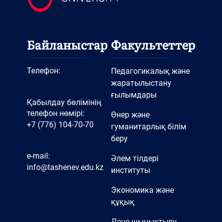
Байланыстар
Факультеттер
Телефон:
Педагогикалық және
жаратылыстану
ғылымдары
Қабылдау бөлімінің
телефон нөмірі:
Өнер және
+7 (776) 104-70-70
гуманитарлық білім
беру
e-mail:
Әлем тілдері
info@tashenev.edu.kz
институты
Экономика және
құқық
Дене шынықтыру