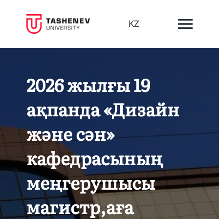
KZ
2026 жылғы 19
ақпанда «Дизайн
және сән»
кафедрасының
меңгерушысы
магистр,аға