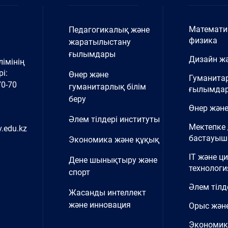
Математи
Педагогикалық және
физика
жаратылыстану
ғылымдары
Дизайн жә
імінің
і:
Өнер және
Гуманита
70-70
гуманитарлық білім
ғылымда
беру
Өнер және
Әлем тілдері институты
Мектепке 
.edu.kz
бастауыш 
Экономика және құқық
IT және ц
Дене шынықтыру және
технологи
спорт
Әлем тілд
Жасанды интеллект
және инновация
Орыс және
Экономик