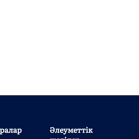
ралар
Әлеуметтік