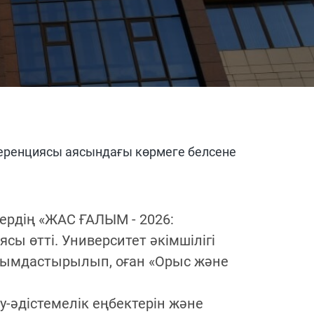
ференциясы аясындағы көрмеге белсене
ердің «ЖАС ҒАЛЫМ - 2026:
өтті. Университет әкімшілігі
йымдастырылып, оған «Орыс және
у-әдістемелік еңбектерін және