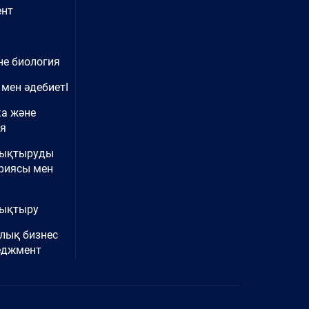
нт
не биология
 мен әдебиетІ
ка және
ия
нықтыруды
риясы мен
ықтыру
лық бизнес
еджмент