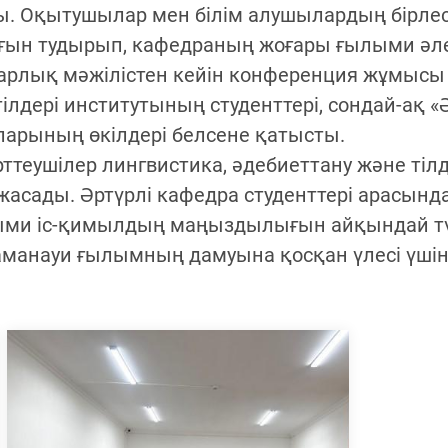
 Оқытушылар мен білім алушылардың бірле
 тудырып, кафедраның жоғары ғылыми әлеует
арлық мәжілістен кейін конференция жұмысы
дері институтының студенттері, сондай-ақ «Әл
ларының өкілдері белсене қатысты.
еушілер лингвистика, әдебиеттану және тілде
сады. Әртүрлі кафедра студенттері арасындағ
ыми іс-қимылдың маңыздылығын айқындай т
аманауи ғылымның дамуына қосқан үлесі үші