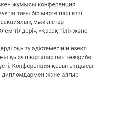
скен жұмысы конференция
ін тағы бір мәрте паш етті.
 секциялық мәжілістер
ем тілдері», «Қазақ тілі» және
рді оқыту әдістемесінің өзекті
ы қызу пікірталас пен тәжірибе
үсті. Конференция қорытындысы
н дипломдармен және алғыс