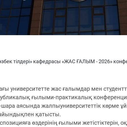
өзбек тілдері» кафедрасы «ЖАС ҒАЛЫМ - 2026» кон
ы университетте жас ғалымдар мен студентт
ликалық ғылыми-практикалық конференциясы 
-шара аясында жалпыуниверситеттік көрме ұ
дайындықпен қатысты.
позицияға өздерінің ғылыми жетістіктерін, оқ