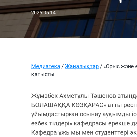
2026-05-14
Медиатека
/
Жаңалықтар
/ «Орыс және 
қатысты
Жұмабек Ахметұлы Тәшенов атындағ
БОЛАШАҚҚА КӨЗҚАРАС» атты респуб
ұйымдастырған осынау ауқымды іс
өзбек тілдері» кафедрасы ерекше 
Кафедра ұжымы мен студенттері экс