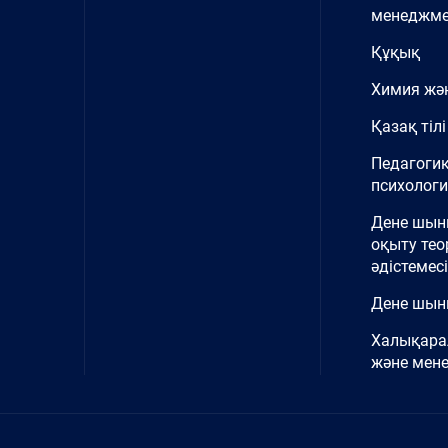
менеджме
Құқық
Химия жә
Қазақ тілі
Педагоги
психолог
Дене шы
оқыту тео
әдістемесі
Дене шын
Халықара
және мен