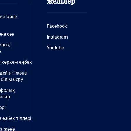
желілер
ка және
Facebook
не сән
Instagram
рлық
Youtube
р
 көркем еңбек
дейінгі және
білім беру
ифрлық
ялар
ері
 өзбек тілдері
а және