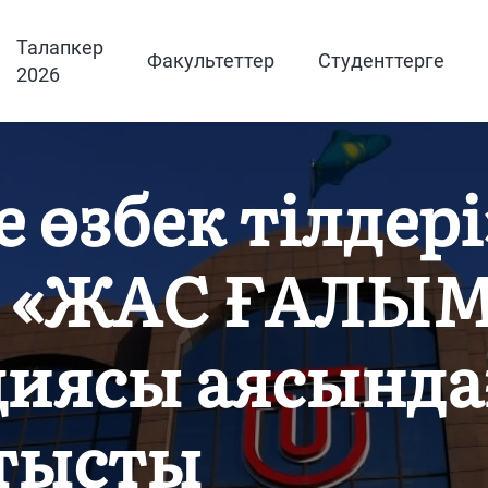
Талапкер
Факультеттер
Студенттерге
2026
 өзбек тілдері
 «ЖАС ҒАЛЫМ 
иясы аясында
атысты