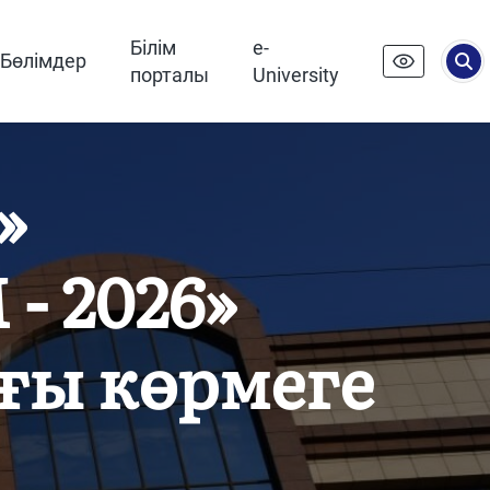
Білім
e-
Бөлімдер
порталы
University
»
- 2026»
ғы көрмеге