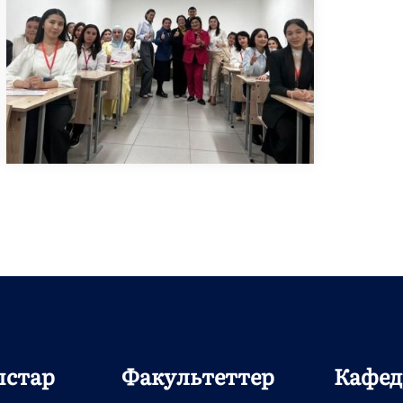
ыстар
Факультеттер
Кафед