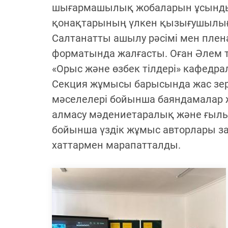
шығармашылық жобаларын ұсынды.
қонақтарының үлкен қызығушылығын
Салтанатты ашылу рәсімі мен плен
форматында жалғасты. Оған Әлем тіл
«Орыс және өзбек тілдері» кафедра
Секция жұмысы барысында жас зертт
мәселелері бойынша баяндамалар жа
алмасу мәдениетаралық және ғыл
бойынша үздік жұмыс авторлары з
хаттармен марапатталды.