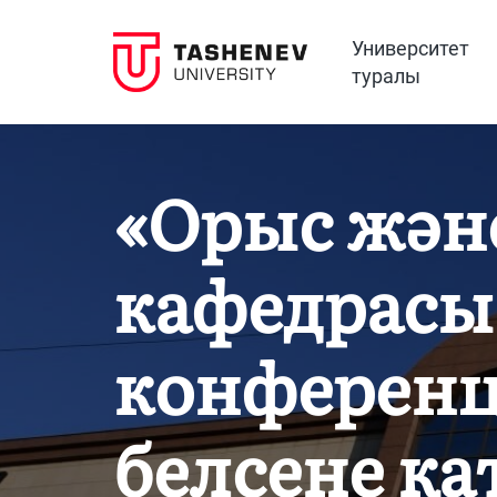
Университет
туралы
«Орыс және
кафедрасы
конференц
белсене қ